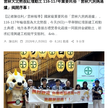
雲林大北勢股紅壇動土 116-117年重要民俗「雲林六房媽過
爐」揭開序幕！
【記者陳信利／雲林報導】國家級重要民俗「雲林六房媽過爐」，
116-117年輪值股為大北勢股，今天(9日)一早舉辦紅壇新建工程動
土典禮，地方各界代表遵循古禮焚香化疏後一同親持金鏟動土，祈
求紅壇興建工程能平安順利。 &nb...
陳信利
2026年八月09日
8,161 觀看
9 分享