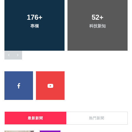
176
77
+
+
1069
52
+
+
專欄
頭條
科技新知
綜合新聞
最新新聞
熱門新聞