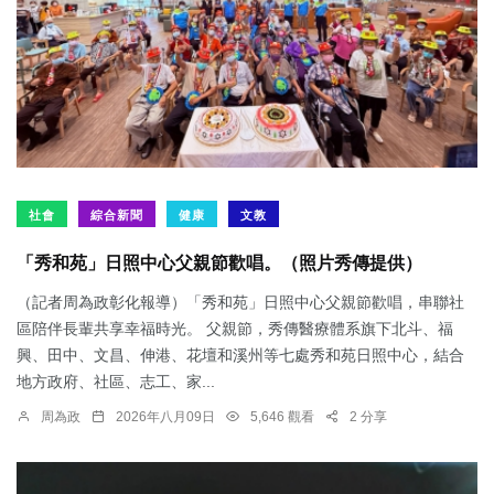
社會
綜合新聞
健康
文教
「秀和苑」日照中心父親節歡唱。（照片秀傳提供）
（記者周為政彰化報導）「秀和苑」日照中心父親節歡唱，串聯社
區陪伴長輩共享幸福時光。 父親節，秀傳醫療體系旗下北斗、福
興、田中、文昌、伸港、花壇和溪州等七處秀和苑日照中心，結合
地方政府、社區、志工、家...
周為政
2026年八月09日
5,646 觀看
2 分享