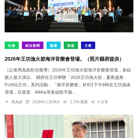
社會
綜合新聞
健康
旅遊
文教
2026年王功漁火節海洋音樂會登場。（照片縣府提供）
（記者周為政彰化報導）2026年王功漁火節海洋音樂會登場，多組
藝人接力演出。 縣府在王功舉辦「2026王功漁火節，夏夜盛典．
FUN玩王功」系列活動，「海洋音樂會」於8日下午6時在王功漁港
登場，玖壹壹、ARKis等多組歌手藝...
周為政
2026年八月09日
2,700 觀看
4 分享