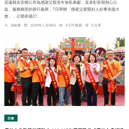
花蓮縣吉安鄉公所為感謝父親長年無私奉獻，並表彰長期熱心公
益、服務鄉里的善行義舉，7日舉辦「模範父親暨好人好事表揚大
會」，公開表揚27...
張柏東
2026年八月09日
4,579 觀看
3 分享
宗教