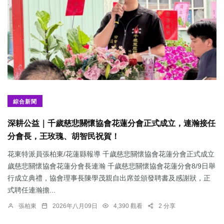
綜合新聞
深耕公益｜千歲慈悲關懷協會花蓮分會正式成立，連瀚接任
分會長，王玫瑰、胡智民祝賀！
花東特派員張柏東/花蓮縣報導 千歲慈悲關懷協會花蓮分會正式成立
歲慈悲關懷協會花蓮分會長連瀚 千歲慈悲關懷協會花蓮分會8/9日舉
行成立典禮，協會理事長陳學茂親自出席並頒發聘書及感謝狀，正
式聘任連瀚擔...
張柏東
2026年八月09日
4,390 觀看
2 分享