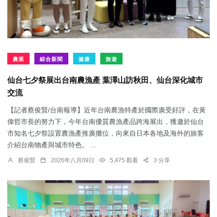
農業
綜合新聞
健康
旅遊
仙台七夕祭展出台南農漁產 葉澤山訪秋田、仙台深化城市
交流
【記者蔡俊賢/台南報導】近年台南農漁特產於國際廣受好評，在黃
偉哲市長的努力下，今年台南優質農漁產品跨海展出，獲邀於仙台
市知名七夕祭設置農漁產推廣攤位，向來自日本各地及海外的旅客
介紹台南物產與城市特色。 ...
蔡俊賢
2026年八月09日
5,475 觀看
3 分享