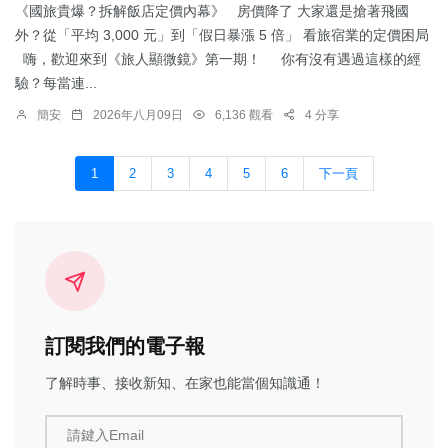
《國旅貴爆？拆解飯店定價內幕》 房價降了 大家還是搶著飛國
外？從「平均 3,000 元」到「假日暴漲 5 倍」 看旅宿業的定價困局
嗨，歡迎來到《旅人顯微鏡》第一期！ 你有沒有遇過這樣的經
驗？每當連...
簡安
2026年八月09日
6,136 觀看
4 分享
1
2
3
4
5
6
下一頁
訂閱我們的電子報
了解時事、接收新知、在家也能當個知識通！
請鍵入Email