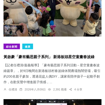
綜合新聞
健康
黃啟豪「豪有藝思親子系列」 新港板頭星空童畫春波綠
【記者任禮清/嘉義報導】「豪有藝思親子系列活動－星空童畫春波
綠篇章」，於9日晚間在新港板頭村春波綠休閒農場熱鬧登場，吸引
約200名親子參加，透過花盆人偶DIY，讓家長陪伴孩子一起動手創
作，在歡笑聲中增進親子情感，...
任禮清
2026年八月09日
2,391 觀看
4 分享