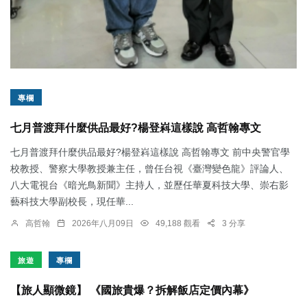
專欄
七月普渡拜什麼供品最好?楊登嵙這樣說 高哲翰專文
七月普渡拜什麼供品最好?楊登嵙這樣說 高哲翰專文 前中央警官學
校教授、警察大學教授兼主任，曾任台視《臺灣變色龍》評論人、
八大電視台《暗光鳥新聞》主持人，並歷任華夏科技大學、崇右影
藝科技大學副校長，現任華...
高哲翰
2026年八月09日
49,188 觀看
3 分享
旅遊
專欄
【旅人顯微鏡】 《國旅貴爆？拆解飯店定價內幕》