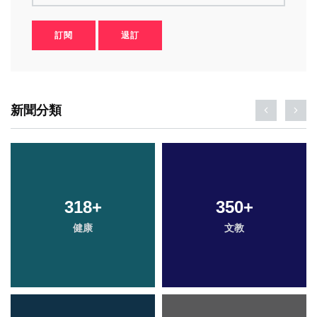
訂閱
退訂
新聞分類
318
96
+
+
350
3
+
+
健康
宗教
文教
大陸