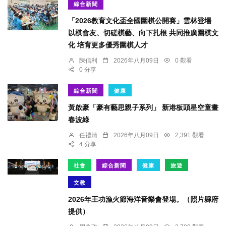
綜合新聞
「2026教育文化盃全國圍棋公開賽」雲林登場
以棋會友、切磋棋藝、向下扎根 共同推廣圍棋文
化 培育更多優秀圍棋人才
陳信利
2026年八月09日
0 觀看
0 分享
綜合新聞
健康
黃啟豪「豪有藝思親子系列」 新港板頭星空童畫
春波綠
任禮清
2026年八月09日
2,391 觀看
4 分享
社會
綜合新聞
健康
旅遊
文教
2026年王功漁火節海洋音樂會登場。（照片縣府
提供）