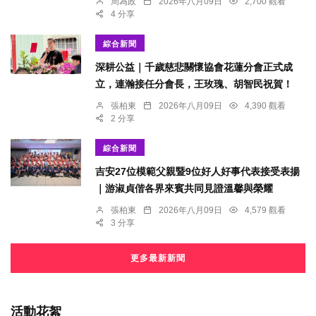
周為政
2026年八月09日
2,700 觀看
4 分享
綜合新聞
深耕公益｜千歲慈悲關懷協會花蓮分會正式成
立，連瀚接任分會長，王玫瑰、胡智民祝賀！
張柏東
2026年八月09日
4,390 觀看
2 分享
綜合新聞
吉安27位模範父親暨9位好人好事代表接受表揚
｜游淑貞偕各界來賓共同見證溫馨與榮耀
張柏東
2026年八月09日
4,579 觀看
3 分享
更多最新新聞
活動花絮