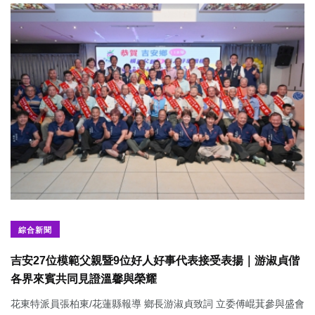
綜合新聞
吉安27位模範父親暨9位好人好事代表接受表揚｜游淑貞偕
各界來賓共同見證溫馨與榮耀
花東特派員張柏東/花蓮縣報導 鄉長游淑貞致詞 立委傅崐萁參與盛會