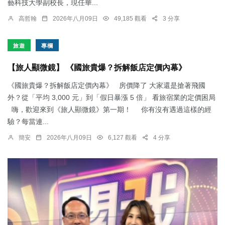
藝科技大學副校長，現任華...
高哲翰
2026年八月09日
49,185 觀看
3 分享
旅遊
專欄
【旅人顯微鏡】 《國旅貴爆？拆解飯店定價內幕》
《國旅貴爆？拆解飯店定價內幕》 房價降了 大家還是搶著飛國
外？從「平均 3,000 元」到「假日暴漲 5 倍」 看旅宿業的定價困局
嗨，歡迎來到《旅人顯微鏡》第一期！ 你有沒有遇過這樣的經
驗？每當連...
簡安
2026年八月09日
6,127 觀看
4 分享