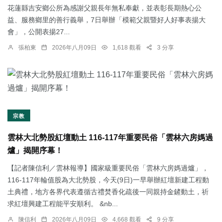
花蓮縣吉安鄉公所為感謝父親長年無私奉獻，並表彰長期熱心公
益、服務鄉里的善行義舉，7日舉辦「模範父親暨好人好事表揚大
會」，公開表揚27...
張柏東
2026年八月09日
1,618 觀看
3 分享
宗教
雲林大北勢股紅壇動土 116-117年重要民俗「雲林六房媽過
爐」揭開序幕！
【記者陳信利／雲林報導】國家級重要民俗「雲林六房媽過爐」，
116-117年輪值股為大北勢股，今天(9日)一早舉辦紅壇新建工程動
土典禮，地方各界代表遵循古禮焚香化疏後一同親持金鏟動土，祈
求紅壇興建工程能平安順利。 &nb...
陳信利
2026年八月09日
4,668 觀看
9 分享