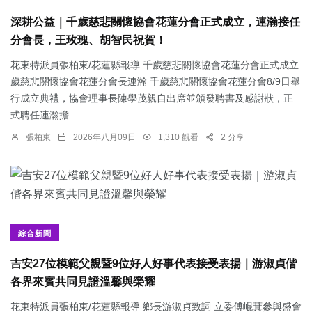
深耕公益｜千歲慈悲關懷協會花蓮分會正式成立，連瀚接任
分會長，王玫瑰、胡智民祝賀！
花東特派員張柏東/花蓮縣報導 千歲慈悲關懷協會花蓮分會正式成立
歲慈悲關懷協會花蓮分會長連瀚 千歲慈悲關懷協會花蓮分會8/9日舉
行成立典禮，協會理事長陳學茂親自出席並頒發聘書及感謝狀，正
式聘任連瀚擔...
張柏東
2026年八月09日
1,310 觀看
2 分享
綜合新聞
吉安27位模範父親暨9位好人好事代表接受表揚｜游淑貞偕
各界來賓共同見證溫馨與榮耀
花東特派員張柏東/花蓮縣報導 鄉長游淑貞致詞 立委傅崐萁參與盛會