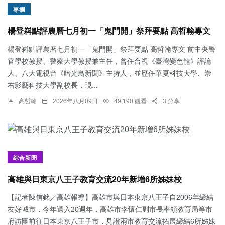
專欄
楊登嵙點評農曆七月初一「鬼門開」祭拜要點 高哲翰專文
楊登嵙點評農曆七月初一「鬼門開」祭拜要點 高哲翰專文 前中央警
官學校教授、警察大學教授兼主任，曾任台視《臺灣變色龍》評論
人、八大電視台《暗光鳥新聞》主持人，並歷任華夏科技大學、崇
右影藝科技大學副校長，現...
高哲翰
2026年八月09日
49,190 觀看
3 分享
綜合新聞
高雄與日東京八王子教育交流20年新增6所姊妹校
【記者陳信銘／高雄報導】高雄市與日本東京八王子自2006年締結
友好城市，今年邁入20週年，高雄市李懷仁副市長率領教育局等市
府訪團前往日本東京八王子市，見證兩市教育交流拓展締結6所姊妹