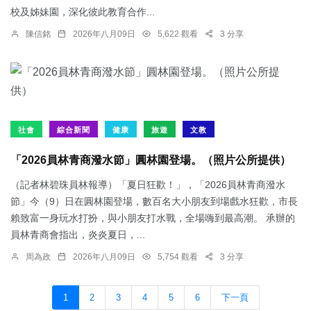
校及姊妹園，深化彼此教育合作...
陳信銘
2026年八月09日
5,622 觀看
3 分享
社會
綜合新聞
健康
旅遊
文教
「2026員林青商潑水節」圓林園登場。（照片公所提供）
（記者林碧珠員林報導）「夏日狂歡！」，「2026員林青商潑水
節」今（9）日在圓林園登場，數百名大小朋友到場戲水狂歡，市長
賴致富一身玩水打扮，與小朋友打水戰，全場嗨到最高潮。 承辦的
員林青商會指出，炎炎夏日，...
周為政
2026年八月09日
5,754 觀看
3 分享
1
2
3
4
5
6
下一頁