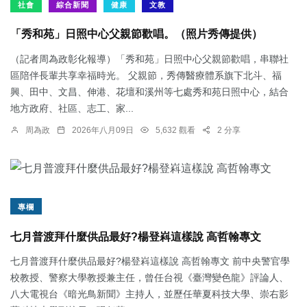
社會
綜合新聞
健康
文教
「秀和苑」日照中心父親節歡唱。（照片秀傳提供）
（記者周為政彰化報導）「秀和苑」日照中心父親節歡唱，串聯社
區陪伴長輩共享幸福時光。 父親節，秀傳醫療體系旗下北斗、福
興、田中、文昌、伸港、花壇和溪州等七處秀和苑日照中心，結合
地方政府、社區、志工、家...
周為政
2026年八月09日
5,632 觀看
2 分享
專欄
七月普渡拜什麼供品最好?楊登嵙這樣說 高哲翰專文
七月普渡拜什麼供品最好?楊登嵙這樣說 高哲翰專文 前中央警官學
校教授、警察大學教授兼主任，曾任台視《臺灣變色龍》評論人、
八大電視台《暗光鳥新聞》主持人，並歷任華夏科技大學、崇右影