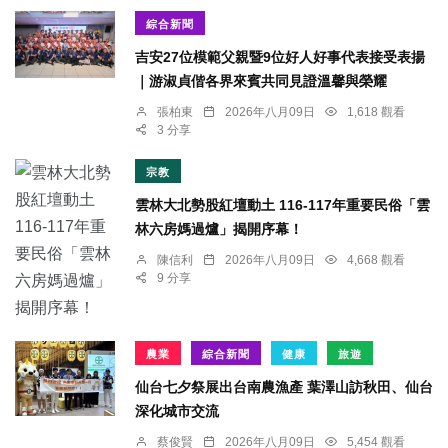
綜合新聞
吉安27位模範父親暨9位好人好事代表接受表揚
｜游淑貞偕各界來賓共同見證溫馨與榮耀
張柏東
2026年八月09日
1,618 觀看
3 分享
宗教
雲林大北勢股紅壇動土 116-117年重要民俗「雲
林六房媽過爐」揭開序幕！
陳信利
2026年八月09日
4,668 觀看
9 分享
農業
綜合新聞
健康
旅遊
仙台七夕祭展出台南農漁產 葉澤山訪秋田、仙台
深化城市交流
蔡俊賢
2026年八月09日
5,454 觀看