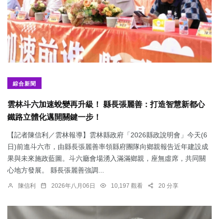
綜合新聞
雲林斗六加速蛻變再升級！ 縣長張麗善：打造智慧新都心
鐵路立體化邁開關鍵一步！
【記者陳信利／雲林報導】雲林縣政府「2026縣政說明會」今天(6
日)前進斗六市，由縣長張麗善率領縣府團隊向鄉親報告近年建設成
果與未來施政藍圖。斗六廳會場湧入滿滿鄉親，座無虛席，共同關
心地方發展。 縣長張麗善強調...
陳信利
2026年八月06日
10,197 觀看
20 分享