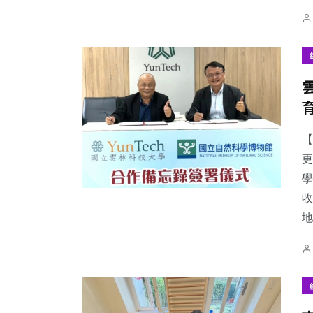
【
更
學
收
地.