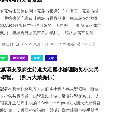
雲嘉特派員陳信利／嘉義市報導】今年夏天，嘉義市掀
一股療癒又充滿趣味的城市尋寶熱潮！由嘉義在地藝術
SMART經典繪本延伸而來的「大白熊」，化身最萌城市
航員，陸續現身嘉義市各大景點。 隨著嘉義市長黃...
陳信利
2026年八月06日
9,579 觀看
14 分享
社會
綜合新聞
健康
文教
大葉環安系師生前進大莊國小辦理防災小尖兵
科學營。（照片大葉提供）
記者林碧珠員林報導）大莊國小獲大葉大學協助，辦理
災小尖兵科學營，由學童動手做，培養科學探索力。 大
環安系主任周中祺的「Science Agora模式擴大大眾科普
踐計畫」，獲國科會補助，與溪州鄉大莊國小攜手舉辦...