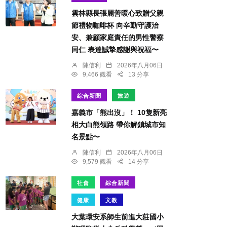
雲林縣長張麗善暖心致贈父親
節禮物咖啡杯 向辛勤守護治
安、兼顧家庭責任的男性警察
同仁 表達誠摯感謝與祝福〜
陳信利
2026年八月06日
9,466 觀看
13 分享
綜合新聞
旅遊
嘉義市「熊出沒」！ 10隻新亮
相大白熊領路 帶你解鎖城市知
名景點〜
陳信利
2026年八月06日
9,579 觀看
14 分享
社會
綜合新聞
健康
文教
大葉環安系師生前進大莊國小