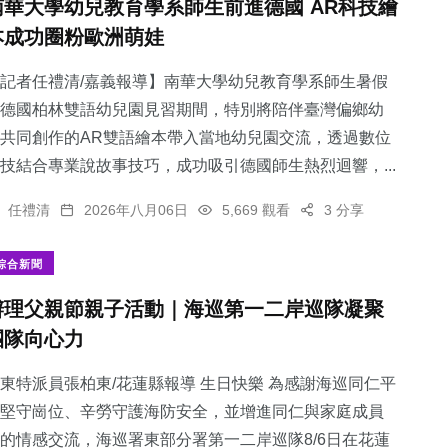
南華大學幼兒教育學系師生前進德國 AR科技繪
本成功圈粉歐洲萌娃
記者任禮清/嘉義報導】南華大學幼兒教育學系師生暑假
德國柏林雙語幼兒園見習期間，特別將陪伴臺灣偏鄉幼
共同創作的AR雙語繪本帶入當地幼兒園交流，透過數位
技結合專業說故事技巧，成功吸引德國師生熱烈迴響，...
任禮清
2026年八月06日
5,669 觀看
3 分享
綜合新聞
辦理父親節親子活動｜海巡第一二岸巡隊凝聚
團隊向心力
東特派員張柏東/花蓮縣報導 生日快樂 為感謝海巡同仁平
堅守崗位、辛勞守護海防安全，並增進同仁與家庭成員
的情感交流，海巡署東部分署第一二岸巡隊8/6日在花蓮