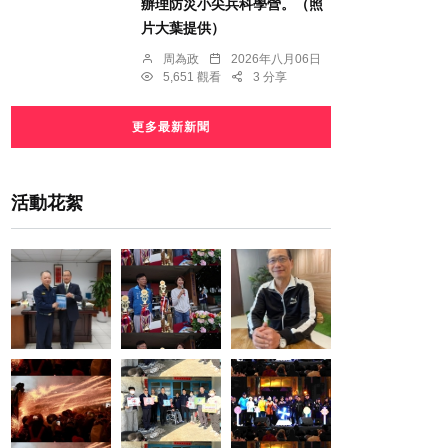
辦理防災小尖兵科學營。（照
片大葉提供）
周為政
2026年八月06日
5,651 觀看
3 分享
更多最新新聞
活動花絮