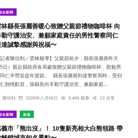
綜合新聞
雲林縣長張麗善暖心致贈父親節禮物咖啡杯 向
辛勤守護治安、兼顧家庭責任的男性警察同仁
200
+
612
+
2
+
表達誠摯感謝與祝福〜
文教
綜合新聞
大陸
記者陳信利／雲林報導】父親節前夕，縣長張麗善昨天
5日）親赴縣政府各局處致贈父親節禮物咖啡杯，慰勉男
同仁辛勞並提年賀節。 縣長張麗善到達警察局時，受到
仁熱情歡迎，張縣長向辛勤守護治安、兼顧家庭...
63
+
357
+
陳信利
2026年八月06日
9,466 觀看
13 分享
農業
社會
綜合新聞
旅遊
嘉義市「熊出沒」！ 10隻新亮相大白熊領路 帶
你解鎖城市知名景點〜