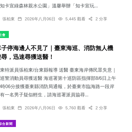
知卡宣綠森林親水公園」溫馨舉辦「知卡宣玩...
張柏東
2026年八月06日
5,445 觀看
2 分享
社會
車子停海邊人不見了｜臺東海巡、消防無人機
搜尋，迅速尋獲送醫！
東特派員張柏東/台東縣報導 送醫 臺東海岸傳民眾失意｜
巡警消動員尋獲送醫 海巡署第十巡防區指揮部8/6日上午
9時06分接獲臺東縣消防局通報，於臺東市臨海路一段岸
有一名男子疑似輕生，請海巡署派員協尋...
張柏東
2026年八月06日
5,760 觀看
2 分享
綜合新聞