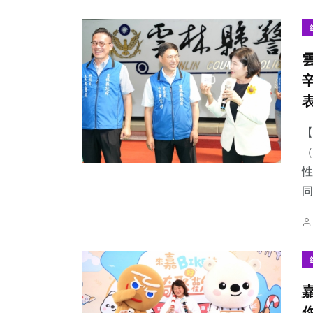
56
+
100
+
43
+
宗教
專欄
頭條
【
（
性
同
140
+
181
+
28
+
旅遊
健康
科技新知