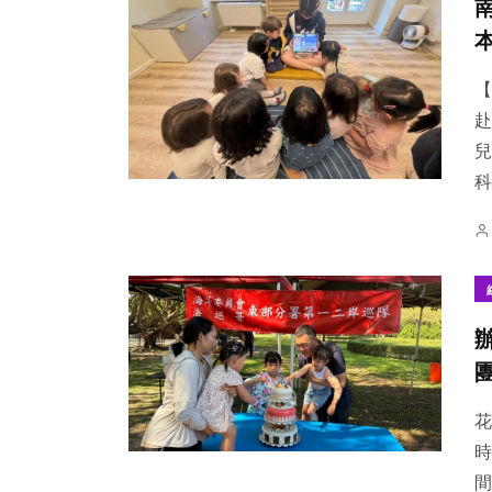
【
赴
兒
科
花
時
間