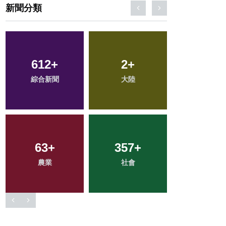
新聞分類
56
+
100
+
43
+
宗教
專欄
頭條
146
+
190
+
31
+
旅遊
健康
科技新知