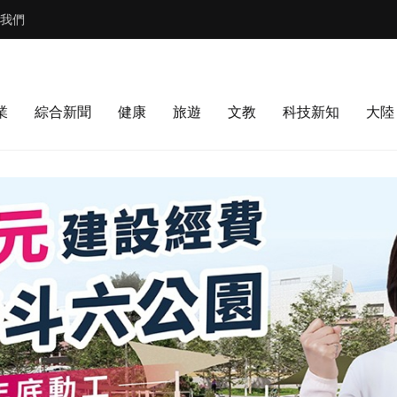
我們
業
綜合新聞
健康
旅遊
文教
科技新知
大陸