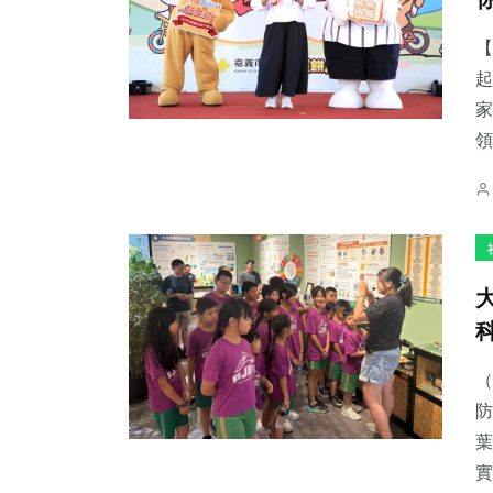
【
起
家
領
（
防
葉
實