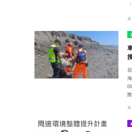
「
花
海
0
際