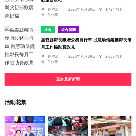
任禮清
2026年八月06日
1,424 觀看
3 分享
社會
綜合新聞
嘉義縣鄰長獲贈公務自行車 呂慧瑜借鏡推鄰長每
月工作協助費政見
任禮清
2026年八月06日
2,005 觀看
3 分享
更多最新新聞
活動花絮