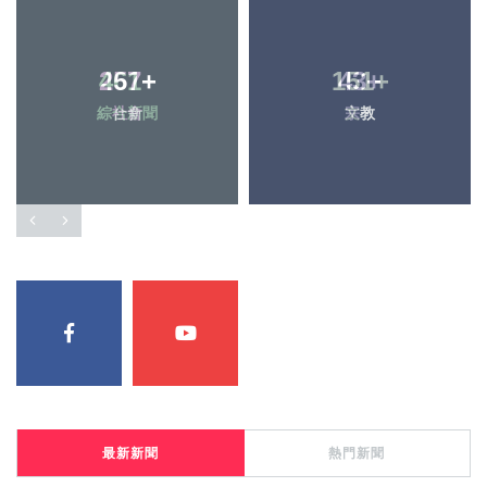
461
257
+
+
151
43
+
+
綜合新聞
社會
宗教
文教
最新新聞
熱門新聞