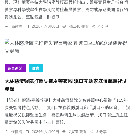
授、現任華夏科技大學講座教授高哲翰指出，警專實習生是指台灣
警察專科學校學生在學期間前往基層警察、消防或海巡機關進行的
實務見習。重點包含：師徒制...
高哲翰
2026年八月06日
49,140 觀看
4 分享
綜合新聞
健康
大林慈濟醫院打造失智友善家園 溪口互助家庭溫馨慶祝父
親節
【記者任禮清/嘉義報導】大林慈濟醫院失智共照中心舉辦「115年
度失智者特色活動」，於5日在嘉義縣溪口鄉「溪口互助家庭」，辦
理慶祝父親節暨慶生會，嘉義縣衛生局長趙紋華、溪口衛生所主任
張宏銘與失智共照中心主任曹汶...
任禮清
2026年八月06日
2,875 觀看
3 分享