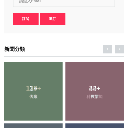
請鍵入Email
訂閱
退訂
新聞分類
138
1
+
+
22
44
+
+
健康
大陸
科技新知
農業