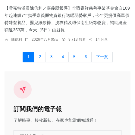
【雲嘉特派員陳信利／嘉義縣報導】全聯慶祥慈善事業基金會自109
年起連續7年攜手嘉義縣物資銀行送暖弱勢家戶，今年更提供高單價
特殊營養品、嬰兒紙尿褲、洗衣精及環保衛生紙等物資，補助總金
額逾353萬，今天（5日）由縣長...
陳信利
2026年八月05日
9,713 觀看
14 分享
1
2
3
4
5
6
下一頁
訂閱我們的電子報
了解時事、接收新知、在家也能當個知識通！