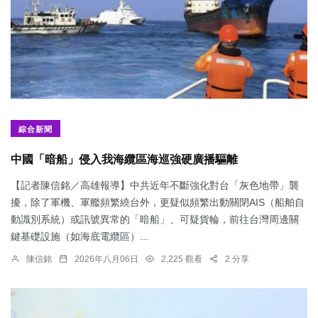
綜合新聞
中國「暗船」侵入我海纜區海巡強硬廣播驅離
【記者陳信銘／高雄報導】中共近年不斷強化對台「灰色地帶」襲
擾，除了軍機、軍艦頻繁繞台外，更疑似頻繁出動關閉AIS（船舶自
動識別系統）或訊號異常的「暗船」、可疑貨輪，前往台灣周邊關
鍵基礎設施（如海底電纜區）...
陳信銘
2026年八月06日
2,225 觀看
2 分享