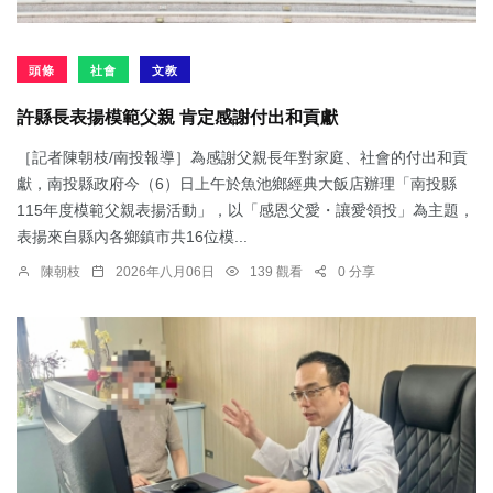
頭條
社會
文教
許縣長表揚模範父親 肯定感謝付出和貢獻
［記者陳朝枝/南投報導］為感謝父親長年對家庭、社會的付出和貢
獻，南投縣政府今（6）日上午於魚池鄉經典大飯店辦理「南投縣
115年度模範父親表揚活動」，以「感恩父愛・讓愛領投」為主題，
表揚來自縣內各鄉鎮市共16位模...
陳朝枝
2026年八月06日
139 觀看
0 分享