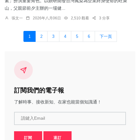
素」扮演重要角色。以鑽研開發台灣鳳梨為企業終身使命的旺萊
山，父親節前夕主辦的一場健...
張文一
2026年八月06日
2,510 觀看
3 分享
1
2
3
4
5
6
下一頁
訂閱我們的電子報
了解時事、接收新知、在家也能當個知識通！
請鍵入Email
訂閱
退訂