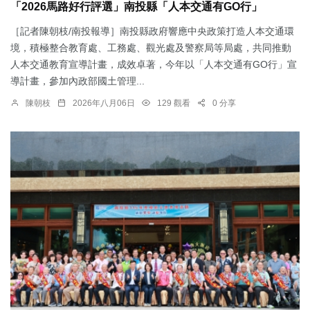
「2026馬路好行評選」南投縣「人本交通有GO行」
［記者陳朝枝/南投報導］南投縣政府響應中央政策打造人本交通環
境，積極整合教育處、工務處、觀光處及警察局等局處，共同推動
人本交通教育宣導計畫，成效卓著，今年以「人本交通有GO行」宣
導計畫，參加內政部國土管理...
陳朝枝
2026年八月06日
129 觀看
0 分享