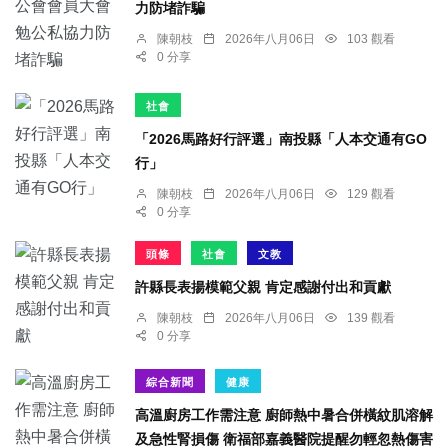
力防堵詐騙
陳朝枝
2026年八月06日
103 觀看
0 分享
社會
「2026馬路好行評選」南投縣「人本交通有GO
行」
陳朝枝
2026年八月06日
129 觀看
0 分享
頭條
社會
文教
許縣長表揚模範父親 肯定感謝付出和貢獻
陳朝枝
2026年八月06日
139 觀看
0 分享
綜合新聞
健康
高溫廚房工作需注意 廚師熱中暑合併橫紋肌溶解
及急性腎損傷 衛福部嘉義醫院提醒勿輕忽熱傷害