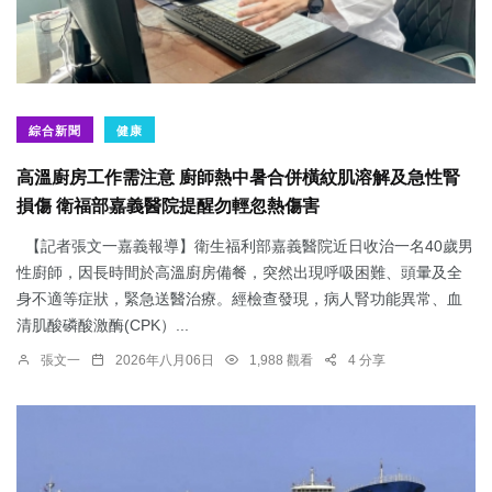
綜合新聞
健康
高溫廚房工作需注意 廚師熱中暑合併橫紋肌溶解及急性腎
損傷 衛福部嘉義醫院提醒勿輕忽熱傷害
【記者張文一嘉義報導】衛生福利部嘉義醫院近日收治一名40歲男
性廚師，因長時間於高溫廚房備餐，突然出現呼吸困難、頭暈及全
身不適等症狀，緊急送醫治療。經檢查發現，病人腎功能異常、血
清肌酸磷酸激酶(CPK）...
張文一
2026年八月06日
1,988 觀看
4 分享