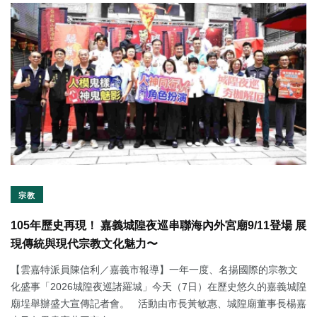
宗教
105年歷史再現！ 嘉義城隍夜巡串聯海內外宮廟9/11登場 展
現傳統與現代宗教文化魅力〜
【雲嘉特派員陳信利／嘉義市報導】一年一度、名揚國際的宗教文
化盛事「2026城隍夜巡諸羅城」今天（7日）在歷史悠久的嘉義城隍
廟埕舉辦盛大宣傳記者會。 活動由市長黃敏惠、城隍廟董事長楊嘉