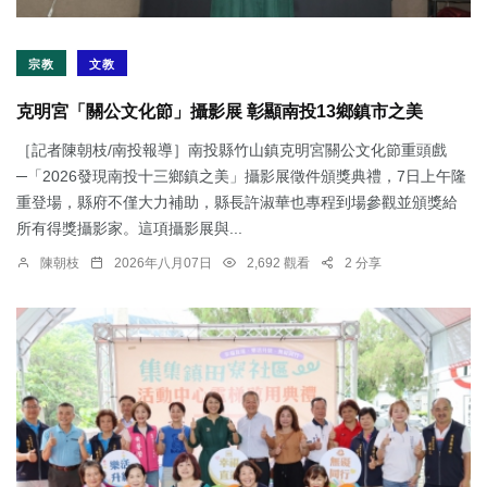
宗教
文教
克明宮「關公文化節」攝影展 彰顯南投13鄉鎮市之美
［記者陳朝枝/南投報導］南投縣竹山鎮克明宮關公文化節重頭戲
─「2026發現南投十三鄉鎮之美」攝影展徵件頒獎典禮，7日上午隆
重登場，縣府不僅大力補助，縣長許淑華也專程到場參觀並頒獎給
所有得獎攝影家。這項攝影展與...
陳朝枝
2026年八月07日
2,692 觀看
2 分享