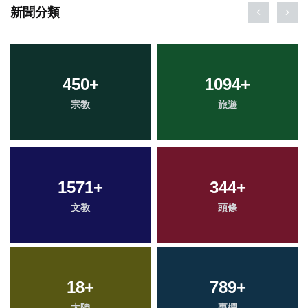
新聞分類
450
+
1094
+
宗教
旅遊
1571
+
344
+
文教
頭條
18
+
789
+
大陸
專欄