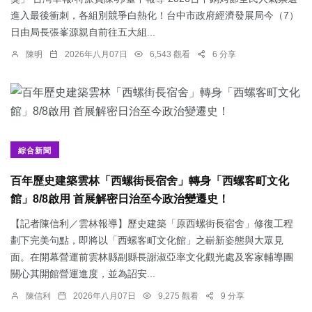
進入最後衝刺，各組別競爭白熱化！台中市政府經濟發展局今（7）
日由局長張峯源親自前往五大組...
陳明
2026年八月07日
6,543 觀看
6 分享
綜合新聞
百年歷史建築雲林「西螺街長宿舍」轉身「西螺客町文化
館」8/8啟用 首展解密日治至今政治變遷史！
【記者陳信利／雲林報導】歷史建築「原西螺街長宿舍」修復工程
劃下完美句點，即將以「西螺客町文化館」之嶄新姿態與大眾見
面。在開幕營運前雲林縣副縣長謝淑亞率文化觀光處及客家輔導團
關心其開館營運進度，並為詔安...
陳信利
2026年八月07日
9,275 觀看
9 分享