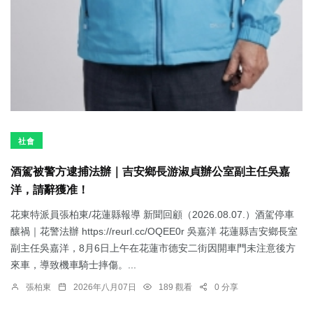
社會
酒駕被警方逮捕法辦｜吉安鄉長游淑貞辦公室副主任吳嘉
洋，請辭獲准！
花東特派員張柏東/花蓮縣報導 新聞回顧（2026.08.07.）酒駕停車
釀禍｜花警法辦 https://reurl.cc/OQEE0r 吳嘉洋 花蓮縣吉安鄉長室
副主任吳嘉洋，8月6日上午在花蓮市德安二街因開車門未注意後方
來車，導致機車騎士摔傷。...
張柏東
2026年八月07日
189 觀看
0 分享