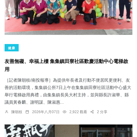
健康
友善無礙、幸福上樓 集集鎮田寮社區歡慶活動中心電梯啟
用
［記者陳朝枝/南投報導］為提供年長者及行動不便居民更便利、友
善的活動環境，集集鎮公所7日上午在集集鎮田寮社區活動中心盛大
舉行電梯啟用典禮，由集集鎮長吳大村主持，並與縣長許淑華、縣
議員黃春麟、謝明謀、陳淑惠...
陳朝枝
2026年八月07日
2,922 觀看
2 分享