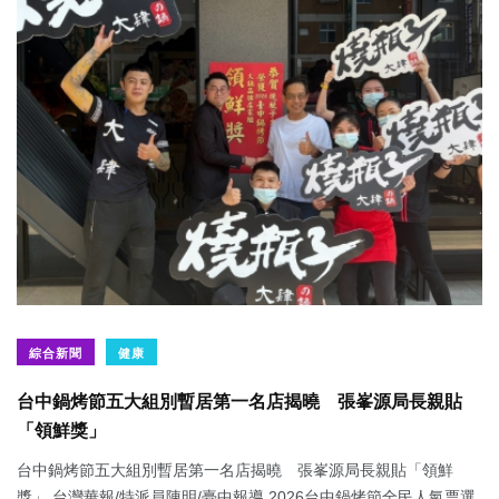
綜合新聞
健康
台中鍋烤節五大組別暫居第一名店揭曉 張峯源局長親貼
「領鮮獎」
台中鍋烤節五大組別暫居第一名店揭曉 張峯源局長親貼「領鮮
獎」 台灣華報/特派員陳明/臺中報導 2026台中鍋烤節全民人氣票選