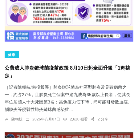
健康
公費成人肺炎鏈球菌疫苗政策 8月10日起全面升級「1劑搞
定」
［記者陳朝枝/南投報導］肺炎鏈球菌為社區型肺炎常見致病菌之
一，約占27%，且肺炎死亡個案中逾九成為65歲以上長者，使其長
年位居國人十大死因第3名；當免疫力低下時，尚可能引發敗血症、
腦膜炎等侵襲性肺炎鏈球菌感染症...
陳朝枝
2026年八月07日
2,620 觀看
2 分享