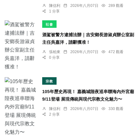
陳信利
2026年八月07日
289 觀看
1 分享
社會
酒駕被警方逮捕法辦｜吉安鄉長游淑貞辦公室副
主任吳嘉洋，請辭獲准！
張柏東
2026年八月07日
472 觀看
0 分享
宗教
105年歷史再現！ 嘉義城隍夜巡串聯海內外宮廟
9/11登場 展現傳統與現代宗教文化魅力〜
陳信利
2026年八月07日
330 觀看
2 分享