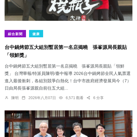
綜合新聞
健康
台中鍋烤節五大組別暫居第一名店揭曉 張峯源局長親貼
「領鮮獎」
台中鍋烤節五大組別暫居第一名店揭曉 張峯源局長親貼「領鮮
獎」 台灣華報/特派員陳明/臺中報導 2026台中鍋烤節全民人氣票選
進入最後衝刺，各組別競爭白熱化！台中市政府經濟發展局今（7）
日由局長張峯源親自前往五大組...
陳明
2026年八月07日
6,571 觀看
6 分享