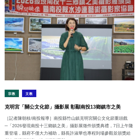
宗教
文教
克明宮「關公文化節」攝影展 彰顯南投13鄉鎮市之美
［記者陳朝枝/南投報導］南投縣竹山鎮克明宮關公文化節重頭戲
─「2026發現南投十三鄉鎮之美」攝影展徵件頒獎典禮，7日上午隆
重登場，縣府不僅大力補助，縣長許淑華也專程到場參觀並頒獎給