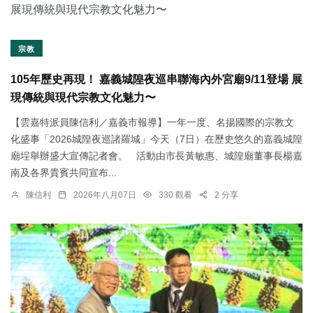
宗教
105年歷史再現！ 嘉義城隍夜巡串聯海內外宮廟9/11登場 展
現傳統與現代宗教文化魅力〜
【雲嘉特派員陳信利／嘉義市報導】一年一度、名揚國際的宗教文
化盛事「2026城隍夜巡諸羅城」今天（7日）在歷史悠久的嘉義城隍
廟埕舉辦盛大宣傳記者會。 活動由市長黃敏惠、城隍廟董事長楊嘉
南及各界貴賓共同宣布...
陳信利
2026年八月07日
330 觀看
2 分享