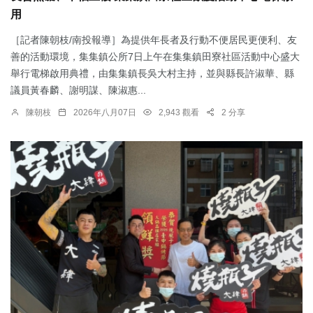
用
［記者陳朝枝/南投報導］為提供年長者及行動不便居民更便利、友
善的活動環境，集集鎮公所7日上午在集集鎮田寮社區活動中心盛大
舉行電梯啟用典禮，由集集鎮長吳大村主持，並與縣長許淑華、縣
議員黃春麟、謝明謀、陳淑惠...
陳朝枝
2026年八月07日
2,943 觀看
2 分享