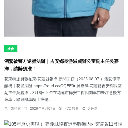
社會
酒駕被警方逮捕法辦｜吉安鄉長游淑貞辦公室副主任吳嘉
洋，請辭獲准！
花東特派員張柏東/花蓮縣報導 新聞回顧（2026.08.07.）酒駕停車
釀禍｜花警法辦 https://reurl.cc/OQEE0r 吳嘉洋 花蓮縣吉安鄉長室
副主任吳嘉洋，8月6日上午在花蓮市德安二街因開車門未注意後方
來車，導致機車騎士摔傷。...
張柏東
2026年八月07日
472 觀看
0 分享