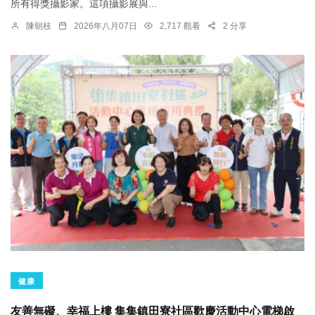
所有得獎攝影家。這項攝影展與...
陳朝枝
2026年八月07日
2,717 觀看
2 分享
健康
友善無礙、幸福上樓 集集鎮田寮社區歡慶活動中心電梯啟