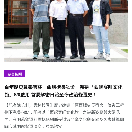
綜合新聞
百年歷史建築雲林「西螺街長宿舍」轉身「西螺客町文化
館」8/8啟用 首展解密日治至今政治變遷史！
【記者陳信利／雲林報導】歷史建築「原西螺街長宿舍」修復工程
劃下完美句點，即將以「西螺客町文化館」之嶄新姿態與大眾見
面。在開幕營運前雲林縣副縣長謝淑亞率文化觀光處及客家輔導團
關心其開館營運進度，並為詔安...