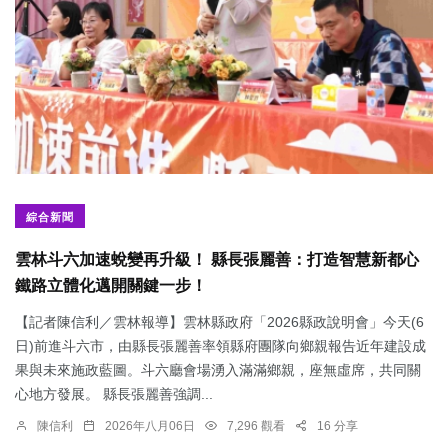
綜合新聞
雲林斗六加速蛻變再升級！ 縣長張麗善：打造智慧新都心
鐵路立體化邁開關鍵一步！
【記者陳信利／雲林報導】雲林縣政府「2026縣政說明會」今天(6
日)前進斗六市，由縣長張麗善率領縣府團隊向鄉親報告近年建設成
果與未來施政藍圖。斗六廳會場湧入滿滿鄉親，座無虛席，共同關
心地方發展。 縣長張麗善強調...
陳信利
2026年八月06日
7,296 觀看
16 分享