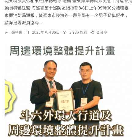
花東特派員張柏東/台東縣報導 送醫 臺東海岸傳民眾失意｜海巡警消
動員尋獲送醫 海巡署第十巡防區指揮部8/6日上午09時06分接獲臺
東縣消防局通報，於臺東市臨海路一段岸際有一名男子疑似輕生，
請海巡署派員協尋...
張柏東
2026年八月06日
2,986 觀看
2 分享