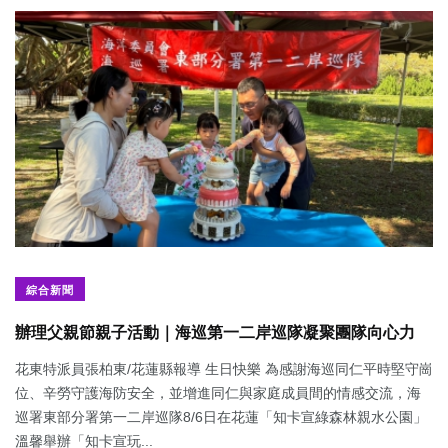
綜合新聞
辦理父親節親子活動｜海巡第一二岸巡隊凝聚團隊向心力
花東特派員張柏東/花蓮縣報導 生日快樂 為感謝海巡同仁平時堅守崗
位、辛勞守護海防安全，並增進同仁與家庭成員間的情感交流，海
巡署東部分署第一二岸巡隊8/6日在花蓮「知卡宣綠森林親水公園」
溫馨舉辦「知卡宣玩...