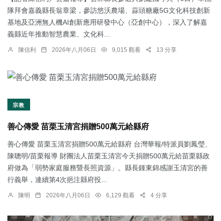
隊拜會嘉義縣長翁章梁，參訪悠沃農場、蒜頭糖廠5G文化科技創新
基地及亞洲無人機AI創新應用研發中心（亞創中心），深入了解嘉
義縣近年推動智慧農業、文化科...
陳信利
2026年八月06日
9,015 觀看
13 分享
宗教
善心傳愛 苗栗玉清宮捐贈500萬元給縣府
善心傳愛 苗栗玉清宮捐贈500萬元給縣府 台灣華報/特派員劉鳳瑩、
陳聰明/苗栗報導 財團法人苗栗玉清宮今天捐贈500萬元給苗栗縣政
府做為「弱勢家庭服務暨長照資源」。縣長鍾東錦感謝玉清宮的善
行義舉，連續第4次挹注縣府投...
陳明
2026年八月06日
6,129 觀看
4 分享