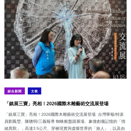
綜合新聞
文教
「鎮展三寶」亮相！2026國際木雕藝術交流展登場
「鎮展三寶」亮相！2026國際木雕藝術交流展登場 台灣華報/特派
員劉鳳瑩、陳聰明/三義報導 蜘蛛般盤踞展場、象徵創傷記憶的「情
緒異獸」，高達3.5公尺、穿梭現實與虛擬世界的「旅人」，以及由