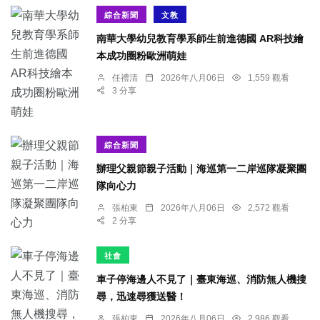
綜合新聞
文教
南華大學幼兒教育學系師生前進德國 AR科技繪
本成功圈粉歐洲萌娃
任禮清
2026年八月06日
1,559 觀看
3 分享
綜合新聞
辦理父親節親子活動｜海巡第一二岸巡隊凝聚團
隊向心力
張柏東
2026年八月06日
2,572 觀看
2 分享
社會
車子停海邊人不見了｜臺東海巡、消防無人機搜
尋，迅速尋獲送醫！
張柏東
2026年八月06日
2,986 觀看