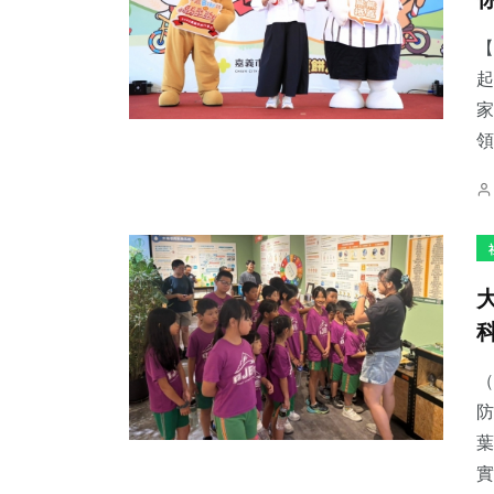
【
起
家
領
（
防
葉
實