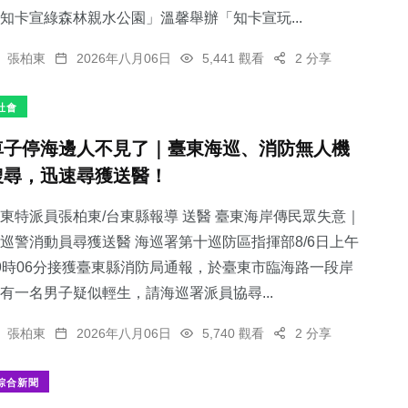
知卡宣綠森林親水公園」溫馨舉辦「知卡宣玩...
張柏東
2026年八月06日
5,441 觀看
2 分享
社會
車子停海邊人不見了｜臺東海巡、消防無人機
搜尋，迅速尋獲送醫！
東特派員張柏東/台東縣報導 送醫 臺東海岸傳民眾失意｜
巡警消動員尋獲送醫 海巡署第十巡防區指揮部8/6日上午
9時06分接獲臺東縣消防局通報，於臺東市臨海路一段岸
有一名男子疑似輕生，請海巡署派員協尋...
張柏東
2026年八月06日
5,740 觀看
2 分享
綜合新聞