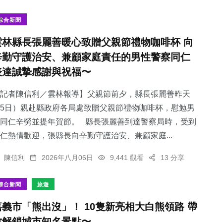
綜合新聞
雲林縣長張麗善暖心致贈父親節禮物咖啡杯 向
辛勤守護治安、兼顧家庭責任的男性警察同仁
4
+
110
+
193
+
表達誠摯感謝與祝福〜
大陸
宗教
專欄
記者陳信利／雲林報導】父親節前夕，縣長張麗善昨天
5日）親赴縣政府各局處致贈父親節禮物咖啡杯，慰勉男
同仁辛勞並提年賀節。 縣長張麗善到達警察局時，受到
仁熱情歡迎，張縣長向辛勤守護治安、兼顧家庭...
56
+
380
+
陳信利
2026年八月06日
9,441 觀看
13 分享
科技新知
文教
綜合新聞
旅遊
嘉義市「熊出沒」！ 10隻新亮相大白熊領路 帶
你解鎖城市知名景點〜