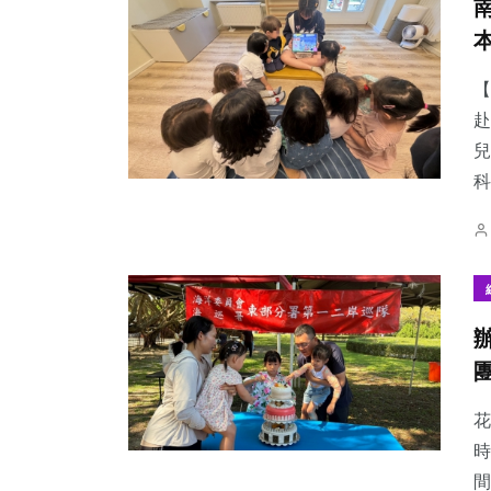
【
赴
兒
科
花
時
間