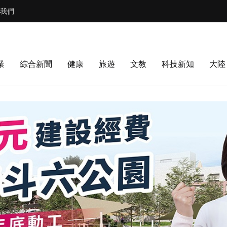
我們
業
綜合新聞
健康
旅遊
文教
科技新知
大陸