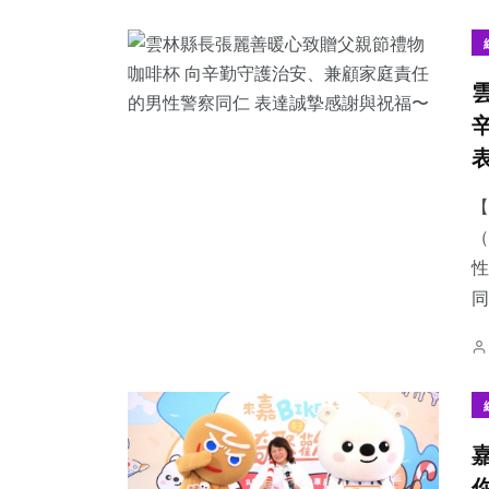
257
+
656
+
122
+
旅遊
社會
農業
【
（
性
同
82
+
1162
+
344
+
頭條
綜合新聞
健康