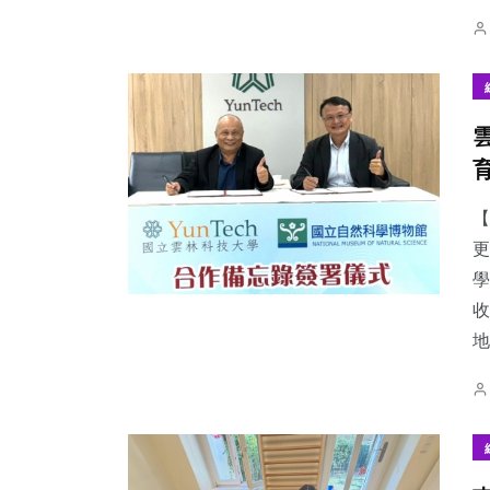
【
更
學
收
地.