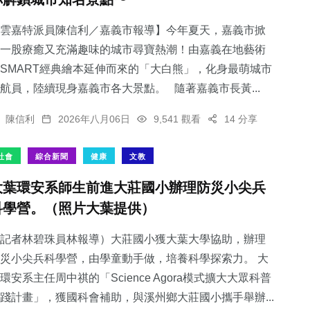
雲嘉特派員陳信利／嘉義市報導】今年夏天，嘉義市掀
一股療癒又充滿趣味的城市尋寶熱潮！由嘉義在地藝術
SMART經典繪本延伸而來的「大白熊」，化身最萌城市
航員，陸續現身嘉義市各大景點。 隨著嘉義市長黃...
陳信利
2026年八月06日
9,541 觀看
14 分享
社會
綜合新聞
健康
文教
大葉環安系師生前進大莊國小辦理防災小尖兵
科學營。（照片大葉提供）
記者林碧珠員林報導）大莊國小獲大葉大學協助，辦理
災小尖兵科學營，由學童動手做，培養科學探索力。 大
環安系主任周中祺的「Science Agora模式擴大大眾科普
踐計畫」，獲國科會補助，與溪州鄉大莊國小攜手舉辦...