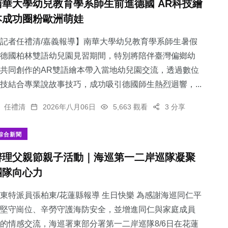
南華大學幼兒教育學系師生前進德國 AR科技繪
本成功圈粉歐洲萌娃
記者任禮清/嘉義報導】南華大學幼兒教育學系師生暑假
德國柏林雙語幼兒園見習期間，特別將陪伴臺灣偏鄉幼
共同創作的AR雙語繪本帶入當地幼兒園交流，透過數位
技結合專業說故事技巧，成功吸引德國師生熱烈迴響，...
任禮清
2026年八月06日
5,663 觀看
3 分享
綜合新聞
辦理父親節親子活動｜海巡第一二岸巡隊凝聚
團隊向心力
東特派員張柏東/花蓮縣報導 生日快樂 為感謝海巡同仁平
堅守崗位、辛勞守護海防安全，並增進同仁與家庭成員
的情感交流，海巡署東部分署第一二岸巡隊8/6日在花蓮