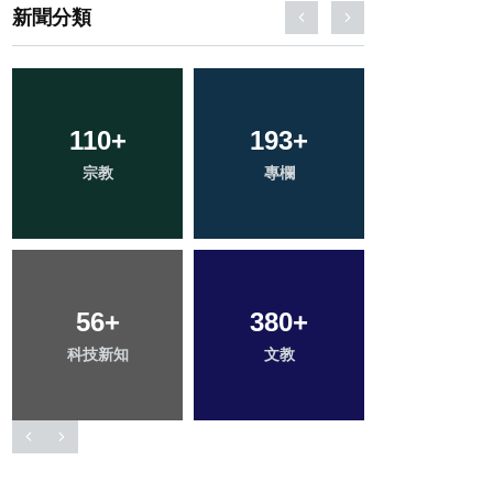
新聞分類
257
+
627
+
117
+
旅遊
社會
農業
82
+
1162
+
344
+
頭條
綜合新聞
健康