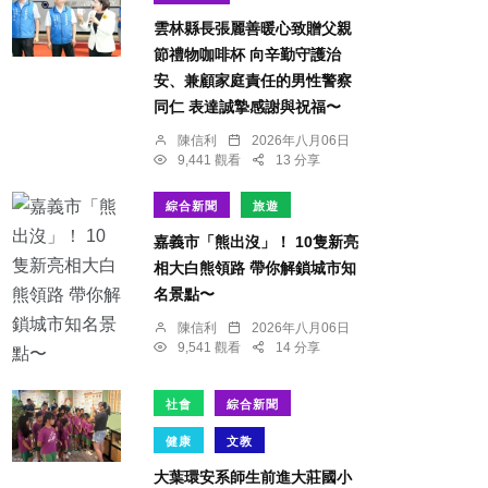
雲林縣長張麗善暖心致贈父親
節禮物咖啡杯 向辛勤守護治
安、兼顧家庭責任的男性警察
同仁 表達誠摯感謝與祝福〜
陳信利
2026年八月06日
9,441 觀看
13 分享
綜合新聞
旅遊
嘉義市「熊出沒」！ 10隻新亮
相大白熊領路 帶你解鎖城市知
名景點〜
陳信利
2026年八月06日
9,541 觀看
14 分享
社會
綜合新聞
健康
文教
大葉環安系師生前進大莊國小