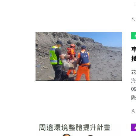
「
花
海
0
際