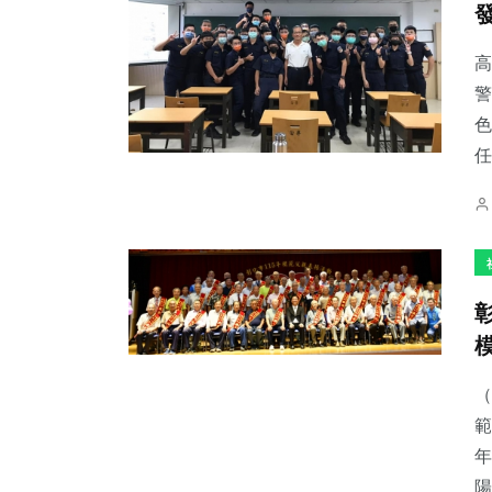
高
警
色
134
+
90
+
81
+
任
專欄
農業
宗教
280
+
858
+
476
+
文教
綜合新聞
社會
（
範
年
陽