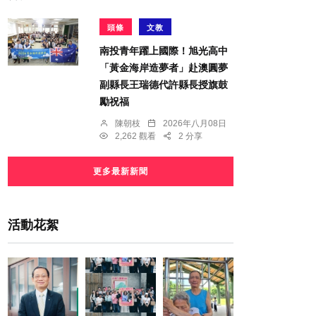
頭條
文教
南投青年躍上國際！旭光高中
「黃金海岸造夢者」赴澳圓夢
副縣長王瑞德代許縣長授旗鼓
勵祝福
陳朝枝
2026年八月08日
2,262 觀看
2 分享
更多最新新聞
活動花絮