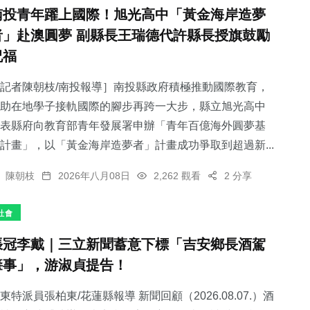
南投青年躍上國際！旭光高中「黃金海岸造夢
者」赴澳圓夢 副縣長王瑞德代許縣長授旗鼓勵
祝福
記者陳朝枝/南投報導］南投縣政府積極推動國際教育，
助在地學子接軌國際的腳步再跨一大步，縣立旭光高中
表縣府向教育部青年發展署申辦「青年百億海外圓夢基
計畫」，以「黃金海岸造夢者」計畫成功爭取到超過新...
陳朝枝
2026年八月08日
2,262 觀看
2 分享
社會
張冠李戴｜三立新聞蓄意下標「吉安鄉長酒駕
肇事」，游淑貞提告！
東特派員張柏東/花蓮縣報導 新聞回顧（2026.08.07.）酒