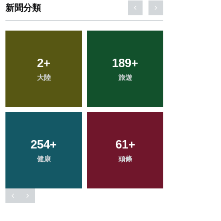
新聞分類
136
+
86
+
77
+
專欄
農業
宗教
280
+
858
+
476
+
文教
綜合新聞
社會