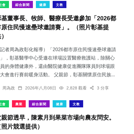
社會
綜合新聞
健康
文教
彰基董事長、牧師、醫療長受邀參加「2026都
市原住民慢速壘球邀請賽」。（照片彰基提
供）
記者周為政彰化報導）「2026都市原住民慢速壘球邀請
」，彰基醫學中心受邀在球場設置醫療救護站，除關心
員的身體健康外，還由醫院健康促進團隊隊員到球場跟
大會進行賽前暖身活動。 父親節，彰基關懷原住民族...
周為政
2026年八月08日
2,828 觀看
3 分享
社會
農業
綜合新聞
健康
文教
父親節透早，陳素月到果菜市場向農友問安。
（照片競選提供）