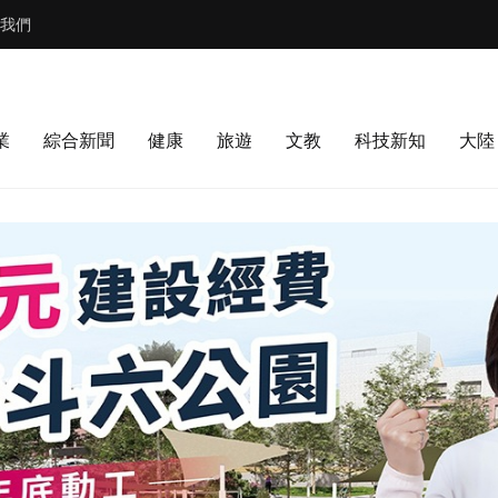
我們
業
綜合新聞
健康
旅遊
文教
科技新知
大陸