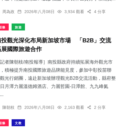
周為政
2026年八月08日
3,934 觀看
4 分享
頭條
旅遊
南投觀光深化布局新加坡市場 「B2B」交流
拓展國際旅遊合作
記者陳朝枝/南投報導］南投縣政府持續拓展海外觀光市
，積極提升南投國際旅遊品牌能見度，參加中彰投苗聯
觀光行銷團，遠赴新加坡辦理觀光B2B交流活動，縣府整
日月潭力麗溫德姆酒店、力麗哲園-日潭館、九九峰氦
..
陳朝枝
2026年八月08日
2,163 觀看
2 分享
頭條
文教