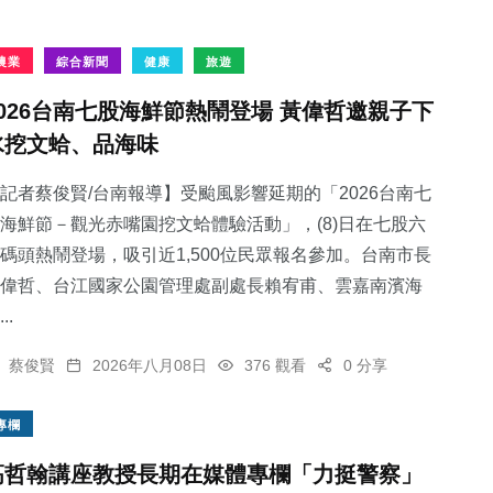
農業
綜合新聞
健康
旅遊
2026台南七股海鮮節熱鬧登場 黃偉哲邀親子下
水挖文蛤、品海味
記者蔡俊賢/台南報導】受颱風影響延期的「2026台南七
海鮮節－觀光赤嘴園挖文蛤體驗活動」，(8)日在七股六
碼頭熱鬧登場，吸引近1,500位民眾報名參加。台南市長
偉哲、台江國家公園管理處副處長賴宥甫、雲嘉南濱海
..
蔡俊賢
2026年八月08日
376 觀看
0 分享
專欄
高哲翰講座教授長期在媒體專欄「力挺警察」