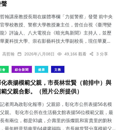
發聲
哲翰講座教授長期在媒體專欄「力挺警察」發聲 前中央
官學校教授、警察大學教授兼主任，曾任台視《臺灣變
龍》評論人、八大電視台《暗光鳥新聞》主持人，並歷
40
+
2
+
189
+
華夏科技大學、崇右影藝科技大學副校長，現任華夏...
科技新知
大陸
旅遊
高哲翰
2026年八月08日
49,166 觀看
3 分享
社會
綜合新聞
健康
文教
彰化表揚模範父親，市長林世賢（前排中）與
254
+
61
+
模範父親合影。（照片公所提供）
健康
頭條
記者周為政彰化報導）父親節，彰化市公所表揚56名模
父親。 彰化市公所在生活藝文館表揚56位模範父親，最
長有兩位，都是93歲，介壽里的張燦凱和富貴里的劉秋
，最年輕是茄南里64歲廖福臨，市長林世賢分享模範父...