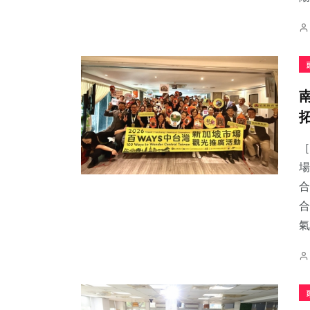
［
場
合
合
氣.