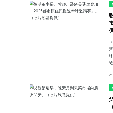
（
賽
球
隨