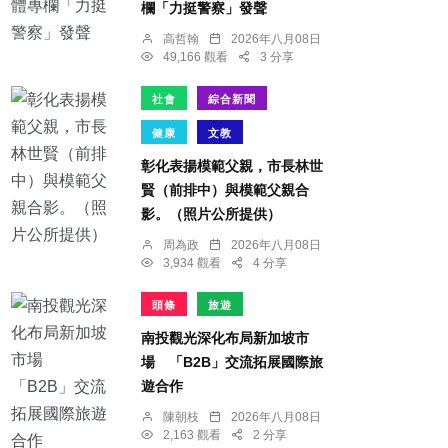
欄「力挺警察」發聲
高哲翰
2026年八月08日
49,166 觀看
3 分享
社會
綜合新聞
健康
文教
彰化表揚模範父親，市長林世
賢（前排中）與模範父親合
影。（照片公所提供）
周為政
2026年八月08日
3,934 觀看
4 分享
頭條
旅遊
南投觀光深化布局新加坡市
場 「B2B」交流拓展國際旅
遊合作
陳朝枝
2026年八月08日
2,163 觀看
2 分享