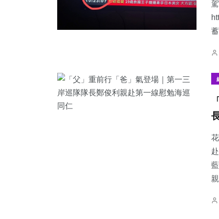
駕
h
蓄
花
赴
藍
親