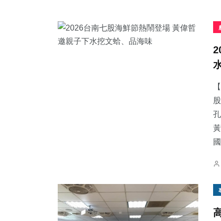
【
股
孔
黃
國.