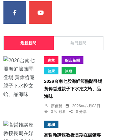
最新新聞
熱門新聞
農業
綜合新聞
健康
旅遊
2026台南七股海鮮節熱鬧登場
黃偉哲邀親子下水挖文蛤、品
海味
蔡俊賢
2026年八月08日
376 觀看
0 分享
專欄
高哲翰講座教授長期在媒體專