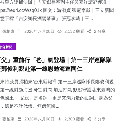
被警方逮捕法辦｜吉安鄉長室副主任吳嘉洋請辭獲准！
ttps://reurl.cc/Wzq01k 圖文：游淑貞 張冠李戴｜三立新聞
意下標「吉安鄉長酒駕肇事」 張冠李戴｜三...
張柏東
2026年八月08日
2,132 觀看
2 分享
綜合新聞
「父」重前行「爸」氣登場｜第一三岸巡隊隊
長鄭俊利親赴第一線慰勉海巡同仁
東特派員張柏東/台東縣報導 第一三岸巡隊隊長鄭俊利親
第一線慰勉海巡同仁 慰問 加油打氣 默默守護著東臺灣的
色國土 「父親」是名詞，更是充滿力量的動詞。身為父
，總是不計代價、無怨無悔...
張柏東
2026年八月08日
2,309 觀看
3 分享