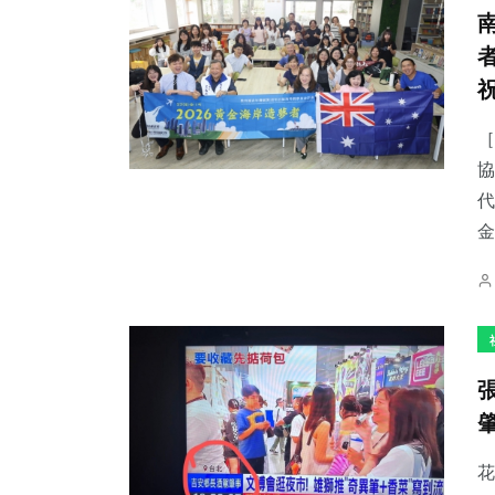
［
協
代
金
花