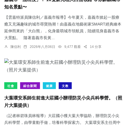
知名景點〜
【雲嘉特派員陳信利／嘉義市報導】今年夏天，嘉義市掀起一股療
癒又充滿趣味的城市尋寶熱潮！由嘉義在地藝術家SMART經典繪本
延伸而來的「大白熊」，化身最萌城市領航員，陸續現身嘉義市各
大景點。 隨著嘉義市長黃...
陳信利
2026年八月06日
9,477 觀看
14 分享
社會
綜合新聞
健康
文教
大葉環安系師生前進大莊國小辦理防災小尖兵科學營。（照
片大葉提供）
（記者林碧珠員林報導）大莊國小獲大葉大學協助，辦理防災小尖
兵科學營，由學童動手做，培養科學探索力。 大葉環安系主任周中