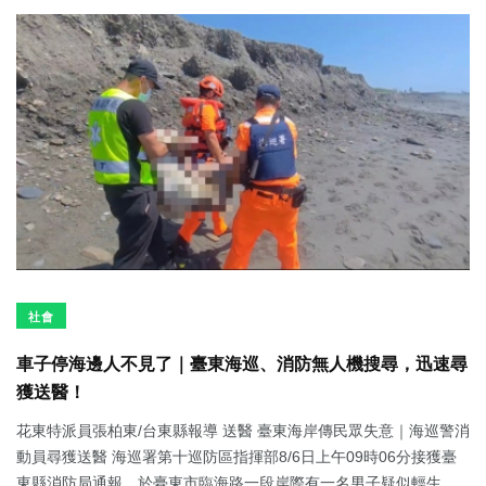
社會
車子停海邊人不見了｜臺東海巡、消防無人機搜尋，迅速尋
獲送醫！
花東特派員張柏東/台東縣報導 送醫 臺東海岸傳民眾失意｜海巡警消
動員尋獲送醫 海巡署第十巡防區指揮部8/6日上午09時06分接獲臺
東縣消防局通報，於臺東市臨海路一段岸際有一名男子疑似輕生，