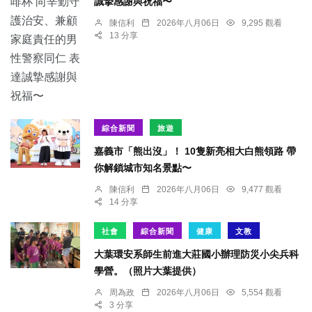
誠摯感謝與祝福〜
陳信利
2026年八月06日
9,295 觀看
13 分享
綜合新聞
旅遊
嘉義市「熊出沒」！ 10隻新亮相大白熊領路 帶
你解鎖城市知名景點〜
陳信利
2026年八月06日
9,477 觀看
14 分享
社會
綜合新聞
健康
文教
大葉環安系師生前進大莊國小辦理防災小尖兵科
學營。（照片大葉提供）
周為政
2026年八月06日
5,554 觀看
3 分享