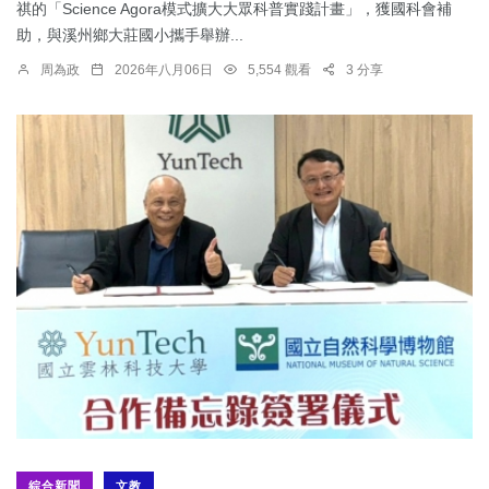
祺的「Science Agora模式擴大大眾科普實踐計畫」，獲國科會補
助，與溪州鄉大莊國小攜手舉辦...
周為政
2026年八月06日
5,554 觀看
3 分享
綜合新聞
文教