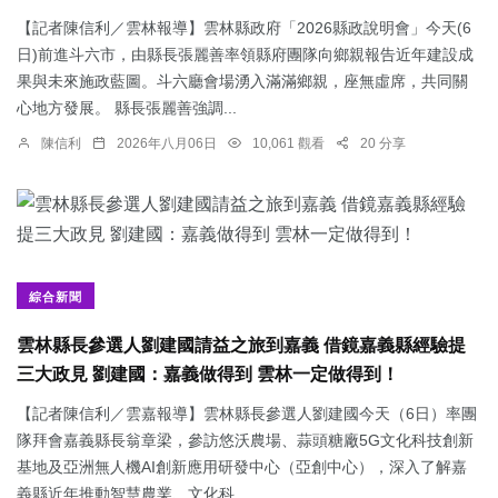
【記者陳信利／雲林報導】雲林縣政府「2026縣政說明會」今天(6
日)前進斗六市，由縣長張麗善率領縣府團隊向鄉親報告近年建設成
果與未來施政藍圖。斗六廳會場湧入滿滿鄉親，座無虛席，共同關
心地方發展。 縣長張麗善強調...
陳信利
2026年八月06日
10,061 觀看
20 分享
綜合新聞
雲林縣長參選人劉建國請益之旅到嘉義 借鏡嘉義縣經驗提
三大政見 劉建國：嘉義做得到 雲林一定做得到！
【記者陳信利／雲嘉報導】雲林縣長參選人劉建國今天（6日）率團
隊拜會嘉義縣長翁章梁，參訪悠沃農場、蒜頭糖廠5G文化科技創新
基地及亞洲無人機AI創新應用研發中心（亞創中心），深入了解嘉
義縣近年推動智慧農業、文化科...