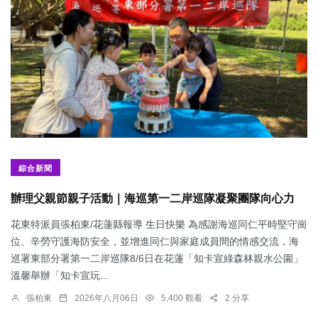
綜合新聞
辦理父親節親子活動｜海巡第一二岸巡隊凝聚團隊向心力
花東特派員張柏東/花蓮縣報導 生日快樂 為感謝海巡同仁平時堅守崗
位、辛勞守護海防安全，並增進同仁與家庭成員間的情感交流，海
巡署東部分署第一二岸巡隊8/6日在花蓮「知卡宣綠森林親水公園」
溫馨舉辦「知卡宣玩...
張柏東
2026年八月06日
5,400 觀看
2 分享