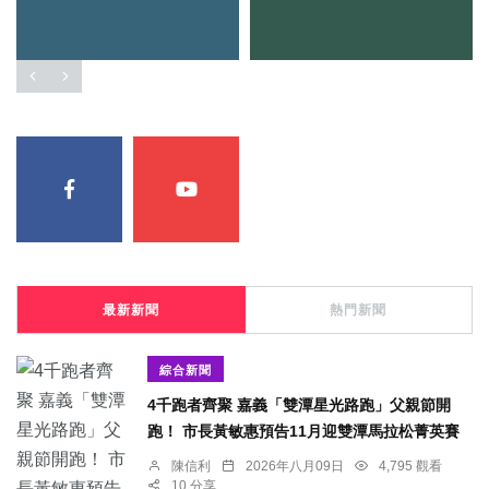
最新新聞
熱門新聞
綜合新聞
4千跑者齊聚 嘉義「雙潭星光路跑」父親節開
跑！ 市長黃敏惠預告11月迎雙潭馬拉松菁英賽
陳信利
2026年八月09日
4,795 觀看
10 分享