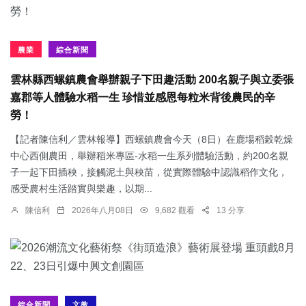
農業
綜合新聞
雲林縣西螺鎮農會舉辦親子下田趣活動 200名親子與立委張
嘉郡等人體驗水稻一生 珍惜並感恩每粒米背後農民的辛
勞！
【記者陳信利／雲林報導】西螺鎮農會今天（8日）在鹿場稻榖乾燥
中心西側農田，舉辦稻米專區-水稻一生系列體驗活動，約200名親
子一起下田插秧，接觸泥土與秧苗，從實際體驗中認識稻作文化，
感受農村生活踏實與樂趣，以期...
陳信利
2026年八月08日
9,682 觀看
13 分享
綜合新聞
文教