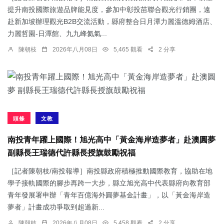
提升南投國際旅遊品牌能見度，參加中彰投苗聯合觀光行銷團，遠
赴新加坡辦理觀光B2B交流活動，縣府整合日月潭力麗溫德姆酒店、
力麗哲園-日潭館、九九峰氦氣...
陳朝枝
2026年八月08日
5,465 觀看
2 分享
頭條
文教
南投青年躍上國際！旭光高中「黃金海岸造夢者」赴澳圓夢
副縣長王瑞德代許縣長授旗鼓勵祝福
［記者陳朝枝/南投報導］南投縣政府積極推動國際教育，協助在地
學子接軌國際的腳步再跨一大步，縣立旭光高中代表縣府向教育部
青年發展署申辦「青年百億海外圓夢基金計畫」，以「黃金海岸造
夢者」計畫成功爭取到超過新...
陳朝枝
2026年八月08日
5,458 觀看
2 分享