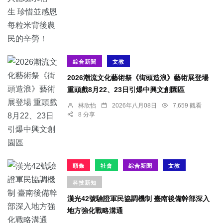
綜合新聞
文教
2026潮流文化藝術祭《街頭造浪》藝術展登場
重頭戲8月22、23日引爆中興文創園區
林欣怡
2026年八月08日
7,659 觀看
8 分享
頭條
社會
綜合新聞
文教
科技新知
漢光42號驗證軍民協調機制 臺南後備幹部深入
地方強化戰略溝通