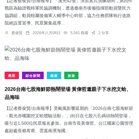
【記者蔡俊賢/台南報導】「漢光42號」演習實兵演練期間，第四作
戰區為驗證戰時軍民協調機制，透過臺南市後備指揮部動員暨民力
協調組，動員轄屬後備軍人輔導中心幹部，協力任務部隊執行道路
阻絕設置宣導、民眾聚集疏導...
蔡俊賢
2026年八月08日
5,581 觀看
2 分享
農業
綜合新聞
健康
旅遊
2026台南七股海鮮節熱鬧登場 黃偉哲邀親子下水挖文蛤、
品海味
【記者蔡俊賢/台南報導】受颱風影響延期的「2026台南七股海鮮節
－觀光赤嘴園挖文蛤體驗活動」，(8)日在七股六孔碼頭熱鬧登場，
吸引近1,500位民眾報名參加。台南市長黃偉哲、台江國家公園管理
處副處長賴宥甫、雲嘉南濱海國...