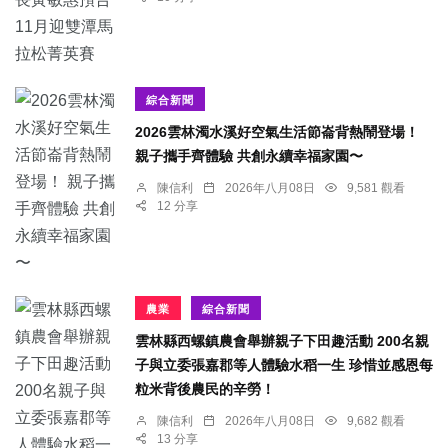
綜合新聞
2026雲林濁水溪好空氣生活節崙背熱鬧登場！
親子攜手齊體驗 共創永續幸福家園〜
陳信利
2026年八月08日
9,581 觀看
12 分享
農業
綜合新聞
雲林縣西螺鎮農會舉辦親子下田趣活動 200名親
子與立委張嘉郡等人體驗水稻一生 珍惜並感恩每
粒米背後農民的辛勞！
陳信利
2026年八月08日
9,682 觀看
13 分享