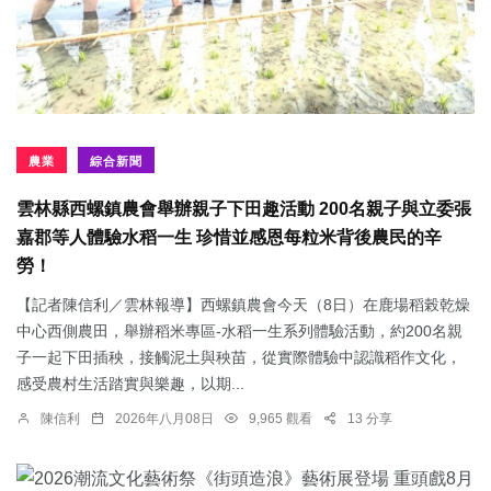
農業
綜合新聞
雲林縣西螺鎮農會舉辦親子下田趣活動 200名親子與立委張
嘉郡等人體驗水稻一生 珍惜並感恩每粒米背後農民的辛
勞！
【記者陳信利／雲林報導】西螺鎮農會今天（8日）在鹿場稻榖乾燥
中心西側農田，舉辦稻米專區-水稻一生系列體驗活動，約200名親
子一起下田插秧，接觸泥土與秧苗，從實際體驗中認識稻作文化，
感受農村生活踏實與樂趣，以期...
陳信利
2026年八月08日
9,965 觀看
13 分享