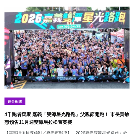
綜合新聞
4千跑者齊聚 嘉義「雙潭星光路跑」父親節開跑！ 市長黃敏
惠預告11月迎雙潭馬拉松菁英賽
【雲嘉特派員陳信利／嘉義市報導】「2026嘉義雙潭星光路跑」於