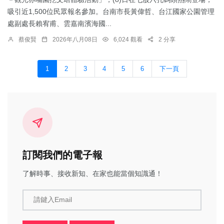
吸引近1,500位民眾報名參加。台南市長黃偉哲、台江國家公園管理
處副處長賴宥甫、雲嘉南濱海國...
蔡俊賢
2026年八月08日
6,024 觀看
2 分享
1
2
3
4
5
6
下一頁
訂閱我們的電子報
了解時事、接收新知、在家也能當個知識通！
請鍵入Email