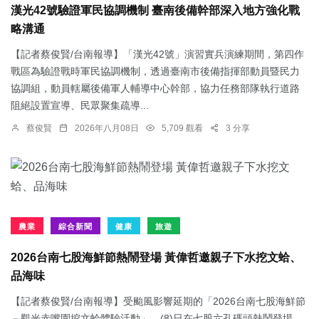
漢光42號驗證軍民協調機制 臺南後備幹部深入地方強化戰
略溝通
【記者蔡俊賢/台南報導】「漢光42號」演習實兵演練期間，第四作
戰區為驗證戰時軍民協調機制，透過臺南市後備指揮部動員暨民力
協調組，動員轄屬後備軍人輔導中心幹部，協力任務部隊執行道路
阻絕設置宣導、民眾聚集疏導...
蔡俊賢
2026年八月08日
5,709 觀看
3 分享
農業
綜合新聞
健康
旅遊
2026台南七股海鮮節熱鬧登場 黃偉哲邀親子下水挖文蛤、
品海味
【記者蔡俊賢/台南報導】受颱風影響延期的「2026台南七股海鮮節
－觀光赤嘴園挖文蛤體驗活動」，(8)日在七股六孔碼頭熱鬧登場，