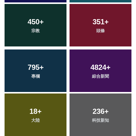
450
+
351
+
宗教
頭條
795
+
4824
+
專欄
綜合新聞
18
+
236
+
大陸
科技新知