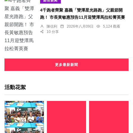
綜合新聞
4千跑者齊聚 嘉義「雙潭星光路跑」父親節開
跑！ 市長黃敏惠預告11月迎雙潭馬拉松菁英賽
陳信利
2026年八月09日
5,124 觀看
10 分享
更多最新新聞
活動花絮