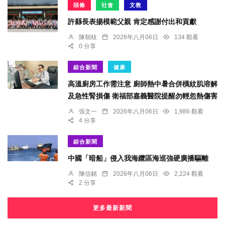
頭條
社會
文教
許縣長表揚模範父親 肯定感謝付出和貢獻
陳朝枝
2026年八月06日
134 觀看
0 分享
綜合新聞
健康
高溫廚房工作需注意 廚師熱中暑合併橫紋肌溶解
及急性腎損傷 衛福部嘉義醫院提醒勿輕忽熱傷害
張文一
2026年八月06日
1,986 觀看
4 分享
綜合新聞
中國「暗船」侵入我海纜區海巡強硬廣播驅離
陳信銘
2026年八月06日
2,224 觀看
2 分享
更多最新新聞