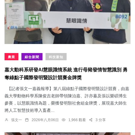
農業
綜合新聞
科技新知
嘉大動科系研發AI慧眼識情系統 進行母豬發情智慧識別 勇
奪綠點子國際發明暨設計競賽金牌獎
【記者張文一嘉義報導】第八屆綠點子國際發明暨設計競賽，由嘉
義大學動物科學系陳俊吉老師帶領陳泊嘉、許亦蓁及張以樂碩博生
參賽，以慧眼識情為題，榮獲發明類社會組金牌獎，展現嘉大師生
將人工智慧技術導入畜產...
張文一
2026年八月06日
1,966 觀看
3 分享