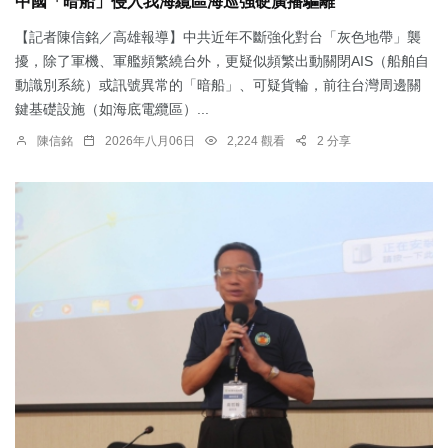
中國「暗船」侵入我海纜區海巡強硬廣播驅離
【記者陳信銘／高雄報導】中共近年不斷強化對台「灰色地帶」襲
擾，除了軍機、軍艦頻繁繞台外，更疑似頻繁出動關閉AIS（船舶自
動識別系統）或訊號異常的「暗船」、可疑貨輪，前往台灣周邊關
鍵基礎設施（如海底電纜區）...
陳信銘
2026年八月06日
2,224 觀看
2 分享