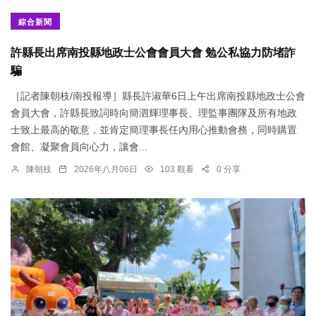
綜合新聞
許縣長出席南投縣地政士公會會員大會 勉公私協力防堵詐
騙
［記者陳朝枝/南投報導］縣長許淑華6日上午出席南投縣地政士公會
會員大會，許縣長致詞時向簡泗輝理事長、理監事團隊及所有地政
士致上最高的敬意，並肯定簡理事長任內用心推動會務，同時購置
會館、凝聚會員向心力，讓會...
陳朝枝
2026年八月06日
103 觀看
0 分享