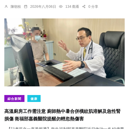
陳朝枝
2026年八月06日
134 觀看
0 分享
綜合新聞
健康
高溫廚房工作需注意 廚師熱中暑合併橫紋肌溶解及急性腎
損傷 衛福部嘉義醫院提醒勿輕忽熱傷害