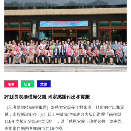
頭條
社會
文教
許縣長表揚模範父親 肯定感謝付出和貢獻
［記者陳朝枝/南投報導］為感謝父親長年對家庭、社會的付出和貢
獻，南投縣政府今（6）日上午於魚池鄉經典大飯店辦理「南投縣
115年度模範父親表揚活動」，以「感恩父愛・讓愛領投」為主題，
表揚來自縣內各鄉鎮市共16位模...