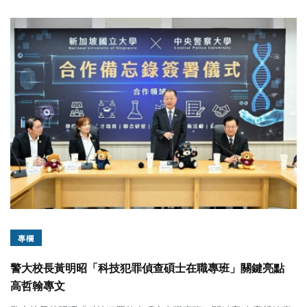
專欄
警大校長黃明昭「科技犯罪偵查碩士在職專班」關鍵亮點
高哲翰專文