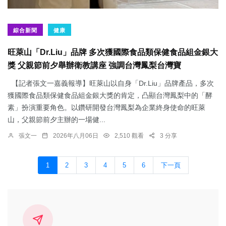
綜合新聞
健康
旺萊山「Dr.Liu」品牌 多次獲國際食品類保健食品組金銀大
獎 父親節前夕舉辦衛教講座 強調台灣鳳梨台灣寶
【記者張文一嘉義報導】旺萊山以自身「Dr.Liu」品牌產品，多次
獲國際食品類保健食品組金銀大獎的肯定，凸顯台灣鳳梨中的「酵
素」扮演重要角色。以鑽研開發台灣鳳梨為企業終身使命的旺萊
山，父親節前夕主辦的一場健...
張文一
2026年八月06日
2,510 觀看
3 分享
1
2
3
4
5
6
下一頁