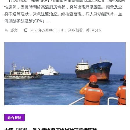
【記者張文一嘉義報導】衛生福利部嘉義醫院近日收治一名40歲男
性廚師，因長時間於高溫廚房備餐，突然出現呼吸困難、頭暈及全
身不適等症狀，緊急送醫治療。經檢查發現，病人腎功能異常、血
清肌酸磷酸激酶(CPK）...
張文一
2026年八月06日
1,986 觀看
4 分享
綜合新聞