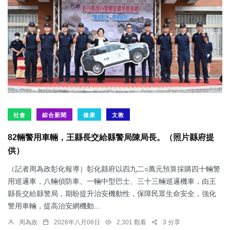
社會
綜合新聞
健康
文教
82輛警用車輛，王縣長交給縣警局陳局長。（照片縣府提
供）
（記者周為政彰化報導）彰化縣府以四九二○萬元預算採購四十輛警
用巡邏車，八輛偵防車、一輛中型巴士、三十三輛巡邏機車，由王
縣長交給縣警局，期盼提升治安機動性，保障民眾生命安全，強化
警用車輛，提高治安網機動...
周為政
2026年八月06日
2,301 觀看
3 分享