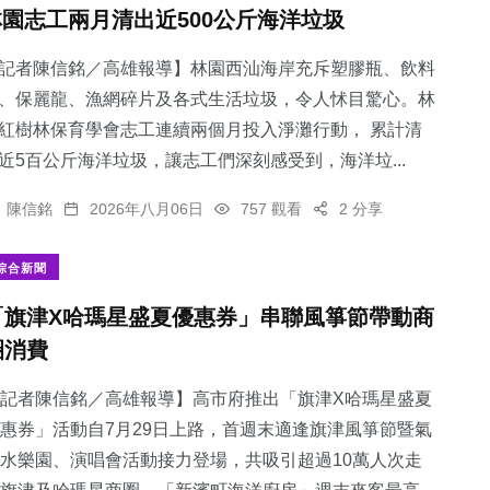
林園志工兩月清出近500公斤海洋垃圾
記者陳信銘／高雄報導】林園西汕海岸充斥塑膠瓶、飲料
、保麗龍、漁網碎片及各式生活垃圾，令人怵目驚心。林
紅樹林保育學會志工連續兩個月投入淨灘行動， 累計清
近5百公斤海洋垃圾，讓志工們深刻感受到，海洋垃...
陳信銘
2026年八月06日
757 觀看
2 分享
綜合新聞
「旗津X哈瑪星盛夏優惠券」串聯風箏節帶動商
圈消費
記者陳信銘／高雄報導】高市府推出「旗津X哈瑪星盛夏
惠券」活動自7月29日上路，首週末適逢旗津風箏節暨氣
水樂園、演唱會活動接力登場，共吸引超過10萬人次走