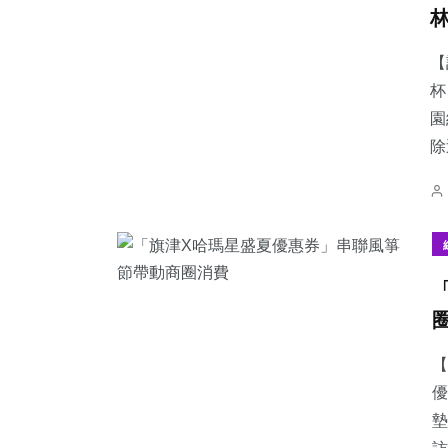
【
杯
園
除
【
優
墊