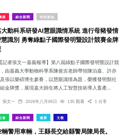
農業
綜合新聞
科技新知
嘉大動科系研發AI慧眼識情系統 進行母豬發情
智慧識別 勇奪綠點子國際發明暨設計競賽金牌
獎
【記者張文一嘉義報導】第八屆綠點子國際發明暨設計競
，由嘉義大學動物科學系陳俊吉老師帶領陳泊嘉、許亦
及張以樂碩博生參賽，以慧眼識情為題，榮獲發明類社
組金牌獎，展現嘉大師生將人工智慧技術導入畜產...
張文一
2026年八月06日
135 觀看
1 分享
社會
綜合新聞
健康
文教
82輛警用車輛，王縣長交給縣警局陳局長。