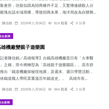
集會所，但疑似因為招商條件不足，又驚傳連續殺人分
屍塊在該水域尋獲，導致招商未果，海洋局改為自辦興...
陳信銘
2026年八月06日
814 觀看
0 分享
綜合新聞
高雄機廠變親子遊樂園
記者陳信銘／高雄報導】台鐵高雄機廠昔日有「火車醫
」之稱，而今將轉型為「高雄親子遊樂園區」。高市府
推出「鐵道機廠探秘現地展」及週末、週日導覽活動，
休鐵道職人帶民眾重溫百年鐵道史。。 高雄市長...
陳信銘
2026年八月06日
964 觀看
2 分享
綜合新聞