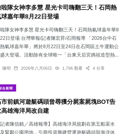
啦啦隊女神李多慧 星光卡司嗨翻三天！石岡熱
氣球嘉年華8月22日登場
啦隊女神李多慧 星光卡司嗨翻三天！石岡熱氣球嘉年華8
22日登場 台灣華報/記者陳宏昇/石岡報導 「2026台中石
熱氣球嘉年華」將於8月22日至24日在石岡區土牛運動公
盛大登場。活動除有全球唯一「台東天后宮媽祖造型熱...
陳明
2026年八月06日
1,796 觀看
4 分享
綜合新聞
高市前鎮河遊艇碼頭曾尋獲分屍案屍塊BOT告
吹高雄海洋局改自建
記者陳信銘／高雄報導】高雄海洋局規劃在第五船渠水
及緊鄰公園用地，引商投資興建營運遊艇碼頭與海洋休