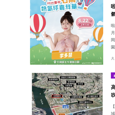
啦
月
岡
園
【
域