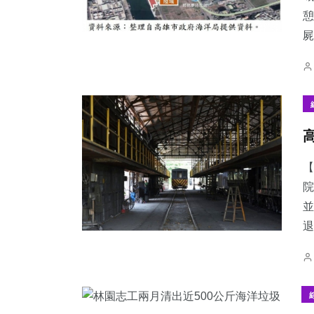
憩
屍
【
院
並
退