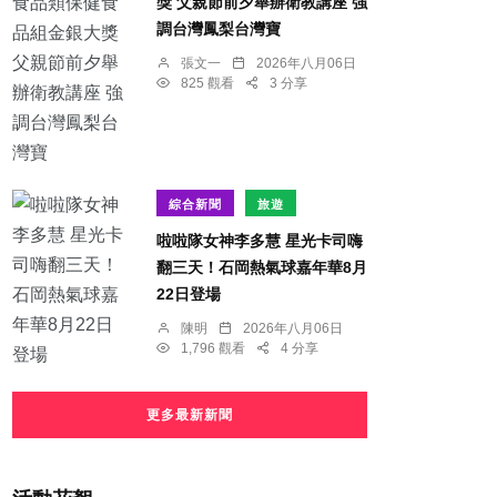
獎 父親節前夕舉辦衛教講座 強
調台灣鳳梨台灣寶
張文一
2026年八月06日
825 觀看
3 分享
綜合新聞
旅遊
啦啦隊女神李多慧 星光卡司嗨
翻三天！石岡熱氣球嘉年華8月
22日登場
陳明
2026年八月06日
1,796 觀看
4 分享
更多最新新聞