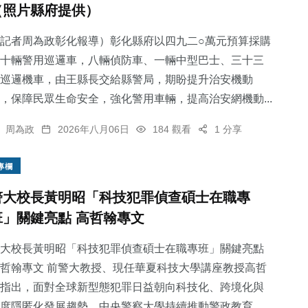
（照片縣府提供）
記者周為政彰化報導）彰化縣府以四九二○萬元預算採購
十輛警用巡邏車，八輛偵防車、一輛中型巴士、三十三
巡邏機車，由王縣長交給縣警局，期盼提升治安機動
130
+
76
+
11
+
，保障民眾生命安全，強化警用車輛，提高治安網機動...
社會
文教
科技新知
周為政
2026年八月06日
184 觀看
1 分享
專欄
警大校長黃明昭「科技犯罪偵查碩士在職專
53
+
24
+
班」關鍵亮點 高哲翰專文
旅遊
農業
大校長黃明昭「科技犯罪偵查碩士在職專班」關鍵亮點
哲翰專文 前警大教授、現任華夏科技大學講座教授高哲
指出，面對全球新型態犯罪日益朝向科技化、跨境化與
度隱匿化發展趨勢，中央警察大學持續推動警政教育...