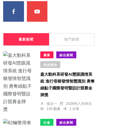
最新新聞
熱門新聞
農業
綜合新聞
科技新知
嘉大動科系研發AI慧眼識情系
統 進行母豬發情智慧識別 勇奪
綠點子國際發明暨設計競賽金
牌獎
張文一
2026年八月06日
135 觀看
1 分享
社會
綜合新聞