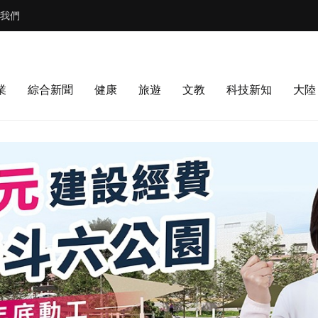
我們
業
綜合新聞
健康
旅遊
文教
科技新知
大陸