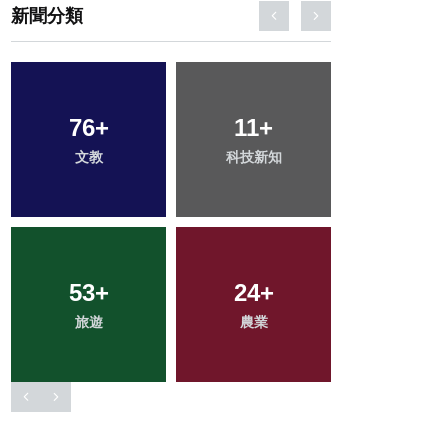
新聞分類
16
+
0
+
234
+
頭條
大陸
綜合新聞
21
+
38
+
68
+
宗教
專欄
健康