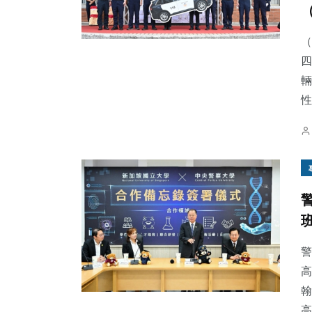
（
四
輛
16
+
0
+
234
+
性
頭條
大陸
綜合新聞
21
+
38
+
68
+
宗教
專欄
健康
警
高
翰
高