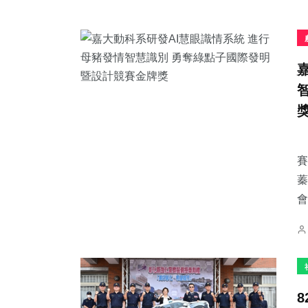
賽
蓁
會