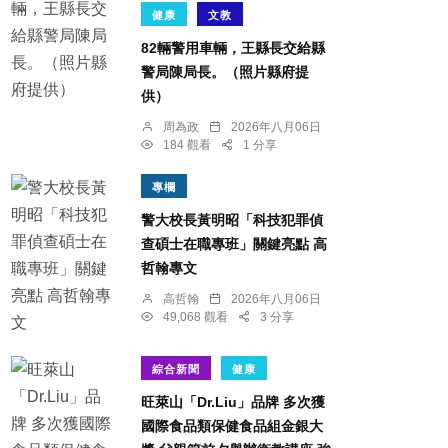
健康
文教
82輛警用車輛，王縣長交給縣
警局陳局長。（照片縣府提
供）
周為政
2026年八月06日
184 觀看
1 分享
專欄
警大校長黃明昭「科技犯罪偵
查碩士在職專班」關鍵亮點 高
哲翰專文
高哲翰
2026年八月06日
49,068 觀看
3 分享
綜合新聞
健康
旺萊山「Dr.Liu」品牌 多次獲
國際食品類保健食品組金銀大