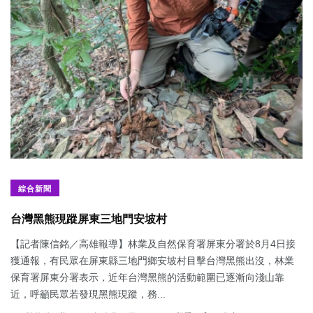
綜合新聞
台灣黑熊現蹤屏東三地門安坡村
【記者陳信銘／高雄報導】林業及自然保育署屏東分署於8月4日接
獲通報，有民眾在屏東縣三地門鄉安坡村目擊台灣黑熊出沒，林業
保育署屏東分署表示，近年台灣黑熊的活動範圍已逐漸向淺山靠
近，呼籲民眾若發現黑熊現蹤，務...