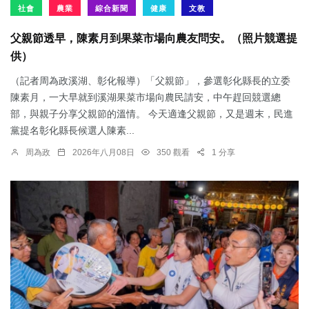
社會
農業
綜合新聞
健康
文教
父親節透早，陳素月到果菜市場向農友問安。（照片競選提
供）
（記者周為政溪湖、彰化報導）「父親節」，參選彰化縣長的立委
陳素月，一大早就到溪湖果菜市場向農民請安，中午趕回競選總
部，與親子分享父親節的溫情。 今天適逢父親節，又是週末，民進
黨提名彰化縣長候選人陳素...
周為政
2026年八月08日
350 觀看
1 分享