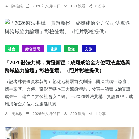
陳信銘
2026年八月08日
163 觀看
0 分享
社會
綜合新聞
健康
旅遊
文教
「2026醫法共構，實證新徑：成癮戒治全方位司法處遇與
跨域協力論壇」彰檢登場。（照片彰檢提供）
（記者林碧珠員林報導）彰化地檢署首次舉辦﹁醫法共構﹂論壇，
攜手彰基、秀傳、部彰等轄區三大醫療體系，發表﹁酒毒戒治實證
成果﹂，建立全方位社會安全網。 ﹁2026醫法共構，實證新徑：成
癮戒治全方位司法處遇與跨...
周為政
2026年八月08日
390 觀看
1 分享