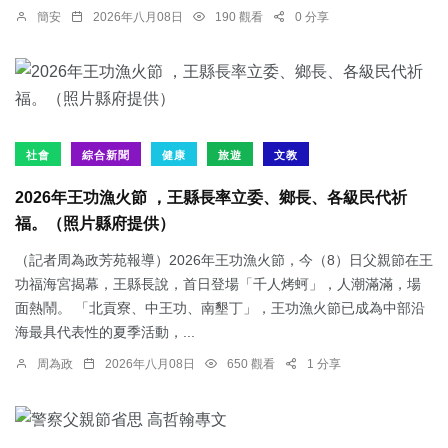
簡安
2026年八月08日
190 觀看
0 分享
社會
綜合新聞
健康
旅遊
文教
2026年王功漁火節 ，王縣長率立委、鄉長、各級民代祈
福。（照片縣府提供）
（記者周為政芳苑報導）2026年王功漁火節，今（8）日父親節在王
功福海宮揭幕，王縣長說，首日登場「千人烤蚵」，人潮滿滿，場
面熱鬧。 「北貢寮、中王功、南墾丁」，王功漁火節已成為中部沿
海最具代表性的夏季活動，...
周為政
2026年八月08日
650 觀看
1 分享