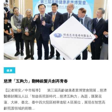
健康
慈濟「五夠力」翻轉銀髮共創再青春
【記者簡安／中市報導】 第三屆高齡健康產業博覽會開展，慈濟
醫療財團法人以「智啟長照新時代，慈濟五夠力」為題，匯聚花
蓮、大林、臺北、臺中四大院區精華進駐Ａ區展位，展現在智慧高
齡照護領域的前瞻...