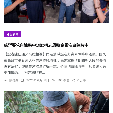
綜合新聞
綠營要求向陳時中道歉柯志恩嗆企圖洗白陳時中
【記者陳信銘／高雄報導】民進黨喊話在野黨向陳時中道歉。國民
黨高雄市長參選人柯志恩昨晚痛批，民進黨疫情期間對人民的傷痛
沒有反省，卻操作慈濟遭詐騙一式、企圖洗白陳時中，只會讓人民
更加憤怒。 柯志恩昨在...
陳信銘
2026年八月08日
193 觀看
0 分享