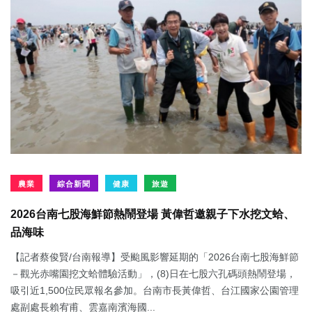
農業
綜合新聞
健康
旅遊
2026台南七股海鮮節熱鬧登場 黃偉哲邀親子下水挖文蛤、
品海味
【記者蔡俊賢/台南報導】受颱風影響延期的「2026台南七股海鮮節
－觀光赤嘴園挖文蛤體驗活動」，(8)日在七股六孔碼頭熱鬧登場，
吸引近1,500位民眾報名參加。台南市長黃偉哲、台江國家公園管理
處副處長賴宥甫、雲嘉南濱海國...