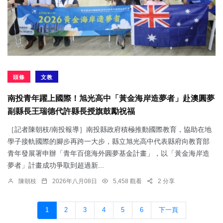
頭條
文教
南投青年躍上國際！旭光高中「黃金海岸造夢者」赴澳圓夢
副縣長王瑞德代許縣長授旗鼓勵祝福
［記者陳朝枝/南投報導］南投縣政府積極推動國際教育，協助在地
學子接軌國際的腳步再跨一大步，縣立旭光高中代表縣府向教育部
青年發展署申辦「青年百億海外圓夢基金計畫」，以「黃金海岸造
夢者」計畫成功爭取到超過新...
陳朝枝
2026年八月08日
5,458 觀看
2 分享
1
2
3
4
5
6
下一頁