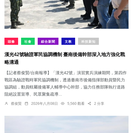
頭條
社會
綜合新聞
文教
科技新知
漢光42號驗證軍民協調機制 臺南後備幹部深入地方強化戰
略溝通
【記者蔡俊賢/台南報導】「漢光42號」演習實兵演練期間，第四作
戰區為驗證戰時軍民協調機制，透過臺南市後備指揮部動員暨民力
協調組，動員轄屬後備軍人輔導中心幹部，協力任務部隊執行道路
阻絕設置宣導、民眾聚集疏導...
蔡俊賢
2026年八月08日
5,560 觀看
2 分享