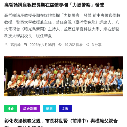
高哲翰講座教授長期在媒體專欄「力挺警察」發聲
高哲翰講座教授長期在媒體專欄「力挺警察」發聲 前中央警官學校
教授、警察大學教授兼主任，曾任台視《臺灣變色龍》評論人、八
大電視台《暗光鳥新聞》主持人，並歷任華夏科技大學、崇右影藝
科技大學副校長，現任華夏...
高哲翰
2026年八月08日
49,202 觀看
3 分享
社會
綜合新聞
健康
文教
彰化表揚模範父親，市長林世賢（前排中）與模範父親合