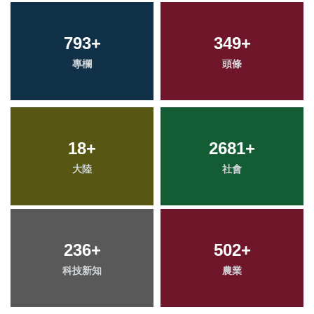
793
+
349
+
專欄
頭條
18
+
2681
+
大陸
社會
236
+
502
+
科技新知
農業