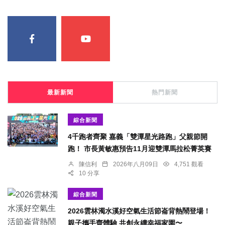
最新新聞
熱門新聞
綜合新聞
4千跑者齊聚 嘉義「雙潭星光路跑」父親節開
跑！ 市長黃敏惠預告11月迎雙潭馬拉松菁英賽
陳信利
2026年八月09日
4,751 觀看
10 分享
綜合新聞
2026雲林濁水溪好空氣生活節崙背熱鬧登場！
親子攜手齊體驗 共創永續幸福家園〜