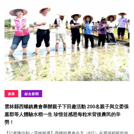
農業
綜合新聞
雲林縣西螺鎮農會舉辦親子下田趣活動 200名親子與立委張
嘉郡等人體驗水稻一生 珍惜並感恩每粒米背後農民的辛
勞！
【記者陳信利／雲林報導】西螺鎮農會今天（8日）在鹿場稻榖乾燥