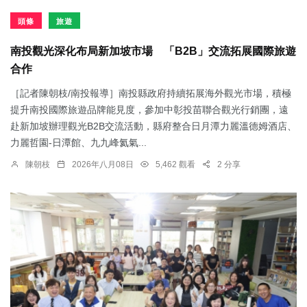
頭條
旅遊
南投觀光深化布局新加坡市場 「B2B」交流拓展國際旅遊
合作
［記者陳朝枝/南投報導］南投縣政府持續拓展海外觀光市場，積極
提升南投國際旅遊品牌能見度，參加中彰投苗聯合觀光行銷團，遠
赴新加坡辦理觀光B2B交流活動，縣府整合日月潭力麗溫德姆酒店、
力麗哲園-日潭館、九九峰氦氣...
陳朝枝
2026年八月08日
5,462 觀看
2 分享