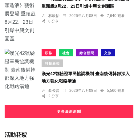
重頭戲8月22、23日引爆中興文創園區
林欣怡
2026年八月08日
7,640 觀看
8 分享
頭條
社會
綜合新聞
文教
科技新知
漢光42號驗證軍民協調機制 臺南後備幹部深入
地方強化戰略溝通
蔡俊賢
2026年八月08日
5,560 觀看
2 分享
更多最新新聞
活動花絮