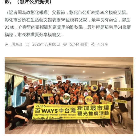
影。（照片公所提供）
（記者周為政彰化報導）父親節，彰化市公所表揚56名模範父親。
彰化市公所在生活藝文館表揚56位模範父親，最年長有兩位，都是
93歲，介壽里的張燦凱和富貴里的劉秋陽，最年輕是茄南里64歲廖
福臨，市長林世賢分享模範父...
周為政
2026年八月08日
5,744 觀看
4 分享