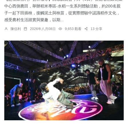
中心西側農田，舉辦稻米專區-水稻一生系列體驗活動，約200名親
子一起下田插秧，接觸泥土與秧苗，從實際體驗中認識稻作文化，
感受農村生活踏實與樂趣，以期...
陳信利
2026年八月08日
9,653 觀看
13 分享