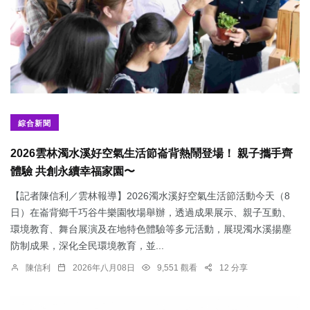
綜合新聞
2026雲林濁水溪好空氣生活節崙背熱鬧登場！ 親子攜手齊
體驗 共創永續幸福家園〜
【記者陳信利／雲林報導】2026濁水溪好空氣生活節活動今天（8
日）在崙背鄉千巧谷牛樂園牧場舉辦，透過成果展示、親子互動、
環境教育、舞台展演及在地特色體驗等多元活動，展現濁水溪揚塵
防制成果，深化全民環境教育，並...
陳信利
2026年八月08日
9,551 觀看
12 分享