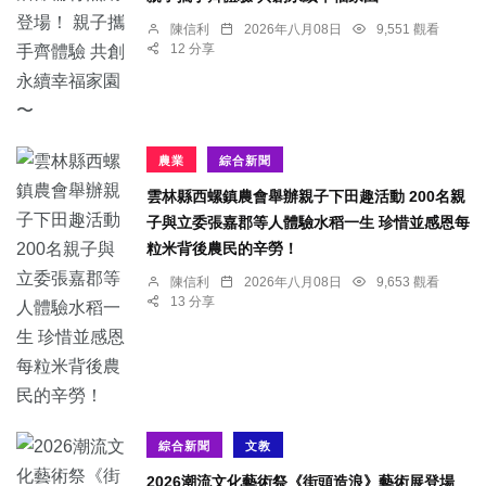
陳信利
2026年八月08日
9,551 觀看
12 分享
農業
綜合新聞
雲林縣西螺鎮農會舉辦親子下田趣活動 200名親
子與立委張嘉郡等人體驗水稻一生 珍惜並感恩每
粒米背後農民的辛勞！
陳信利
2026年八月08日
9,653 觀看
13 分享
綜合新聞
文教
2026潮流文化藝術祭《街頭造浪》藝術展登場