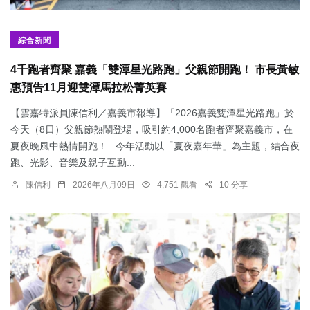
綜合新聞
4千跑者齊聚 嘉義「雙潭星光路跑」父親節開跑！ 市長黃敏
惠預告11月迎雙潭馬拉松菁英賽
【雲嘉特派員陳信利／嘉義市報導】「2026嘉義雙潭星光路跑」於
今天（8日）父親節熱鬧登場，吸引約4,000名跑者齊聚嘉義市，在
夏夜晚風中熱情開跑！ 今年活動以「夏夜嘉年華」為主題，結合夜
跑、光影、音樂及親子互動...
陳信利
2026年八月09日
4,751 觀看
10 分享