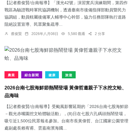
【記者蔡俊賢/台南報導】「漢光42號」演習實兵演練期間，第四作
戰區為驗證戰時軍民協調機制，透過臺南市後備指揮部動員暨民力
協調組，動員轄屬後備軍人輔導中心幹部，協力任務部隊執行道路
阻絕設置宣導、民眾聚集疏導...
蔡俊賢
2026年八月08日
5,580 觀看
2 分享
農業
綜合新聞
健康
旅遊
2026台南七股海鮮節熱鬧登場 黃偉哲邀親子下水挖文蛤、
品海味
【記者蔡俊賢/台南報導】受颱風影響延期的「2026台南七股海鮮節
－觀光赤嘴園挖文蛤體驗活動」，(8)日在七股六孔碼頭熱鬧登場，
吸引近1,500位民眾報名參加。台南市長黃偉哲、台江國家公園管理
處副處長賴宥甫、雲嘉南濱海國...