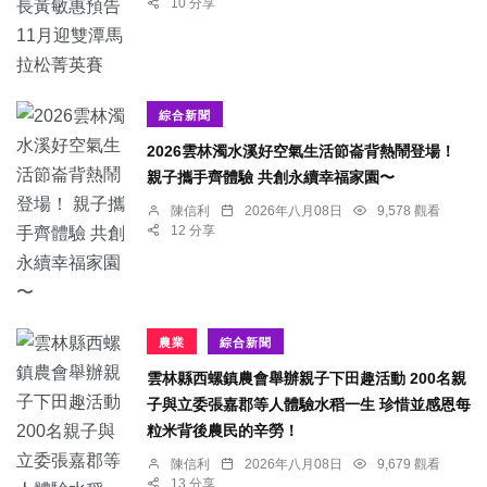
10 分享
綜合新聞
2026雲林濁水溪好空氣生活節崙背熱鬧登場！
親子攜手齊體驗 共創永續幸福家園〜
陳信利
2026年八月08日
9,578 觀看
12 分享
農業
綜合新聞
雲林縣西螺鎮農會舉辦親子下田趣活動 200名親
子與立委張嘉郡等人體驗水稻一生 珍惜並感恩每
粒米背後農民的辛勞！
陳信利
2026年八月08日
9,679 觀看
13 分享