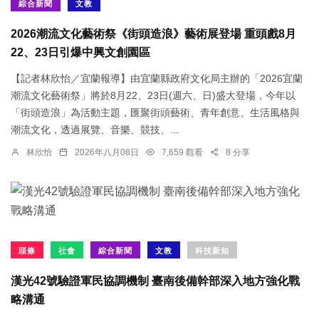
綜合新聞
文教
2026潮流文化藝術祭《街頭造浪》藝術展登場 重頭戲8月
22、23日引爆中興文創園區
【記者林欣怡／宜蘭報導】由宜蘭縣政府文化局主辦的「2026宜蘭
潮流文化藝術祭」將於8月22、23日(週六、日)盛大登場，今年以
「街頭造浪」為活動主題，匯聚街頭藝術、青年創意、生活風格與
潮流文化，透過展覽、音樂、競技、...
林欣怡
2026年八月08日
7,659 觀看
8 分享
頭條
社會
綜合新聞
文教
科技新知
漢光42號驗證軍民協調機制 臺南後備幹部深入地方強化戰
略溝通