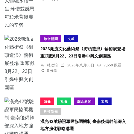
綜合新聞
文教
2026潮流文化藝術祭《街頭造浪》藝術展登場
重頭戲8月22、23日引爆中興文創園區
林欣怡
2026年八月08日
7,659 觀看
8 分享
頭條
社會
綜合新聞
文教
科技新知
漢光42號驗證軍民協調機制 臺南後備幹部深入
地方強化戰略溝通