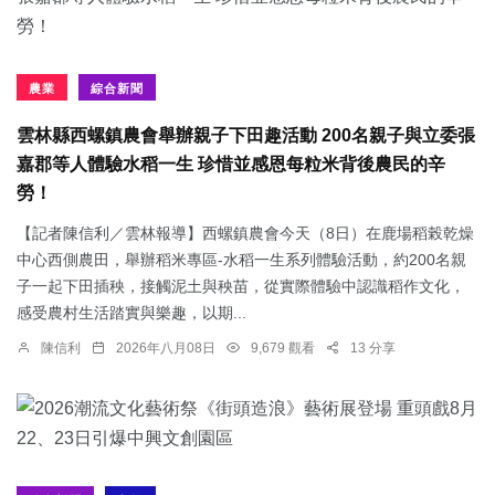
農業
綜合新聞
雲林縣西螺鎮農會舉辦親子下田趣活動 200名親子與立委張
嘉郡等人體驗水稻一生 珍惜並感恩每粒米背後農民的辛
勞！
【記者陳信利／雲林報導】西螺鎮農會今天（8日）在鹿場稻榖乾燥
中心西側農田，舉辦稻米專區-水稻一生系列體驗活動，約200名親
子一起下田插秧，接觸泥土與秧苗，從實際體驗中認識稻作文化，
感受農村生活踏實與樂趣，以期...
陳信利
2026年八月08日
9,679 觀看
13 分享