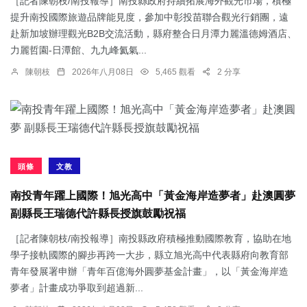
［記者陳朝枝/南投報導］南投縣政府持續拓展海外觀光市場，積極
提升南投國際旅遊品牌能見度，參加中彰投苗聯合觀光行銷團，遠
赴新加坡辦理觀光B2B交流活動，縣府整合日月潭力麗溫德姆酒店、
力麗哲園-日潭館、九九峰氦氣...
陳朝枝
2026年八月08日
5,465 觀看
2 分享
頭條
文教
南投青年躍上國際！旭光高中「黃金海岸造夢者」赴澳圓夢
副縣長王瑞德代許縣長授旗鼓勵祝福
［記者陳朝枝/南投報導］南投縣政府積極推動國際教育，協助在地
學子接軌國際的腳步再跨一大步，縣立旭光高中代表縣府向教育部
青年發展署申辦「青年百億海外圓夢基金計畫」，以「黃金海岸造
夢者」計畫成功爭取到超過新...