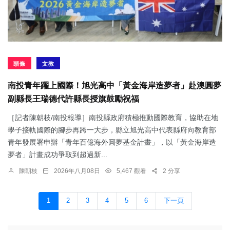
頭條
文教
南投青年躍上國際！旭光高中「黃金海岸造夢者」赴澳圓夢
副縣長王瑞德代許縣長授旗鼓勵祝福
［記者陳朝枝/南投報導］南投縣政府積極推動國際教育，協助在地
學子接軌國際的腳步再跨一大步，縣立旭光高中代表縣府向教育部
青年發展署申辦「青年百億海外圓夢基金計畫」，以「黃金海岸造
夢者」計畫成功爭取到超過新...
陳朝枝
2026年八月08日
5,467 觀看
2 分享
1
2
3
4
5
6
下一頁