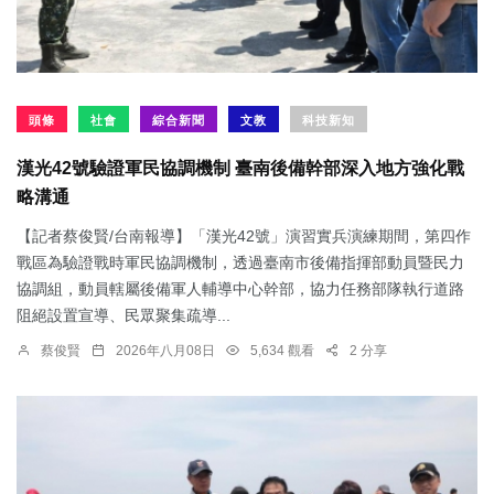
頭條
社會
綜合新聞
文教
科技新知
漢光42號驗證軍民協調機制 臺南後備幹部深入地方強化戰
略溝通
【記者蔡俊賢/台南報導】「漢光42號」演習實兵演練期間，第四作
戰區為驗證戰時軍民協調機制，透過臺南市後備指揮部動員暨民力
協調組，動員轄屬後備軍人輔導中心幹部，協力任務部隊執行道路
阻絕設置宣導、民眾聚集疏導...
蔡俊賢
2026年八月08日
5,634 觀看
2 分享