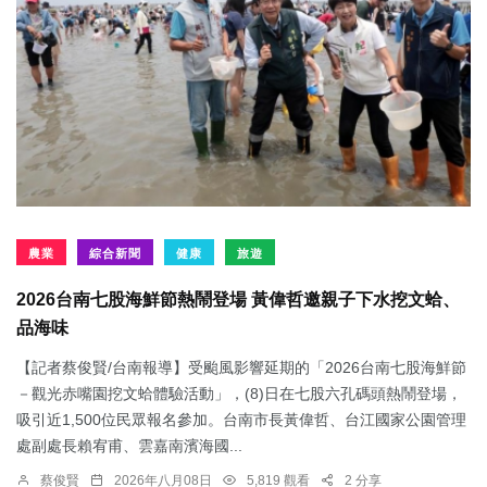
農業
綜合新聞
健康
旅遊
2026台南七股海鮮節熱鬧登場 黃偉哲邀親子下水挖文蛤、
品海味
【記者蔡俊賢/台南報導】受颱風影響延期的「2026台南七股海鮮節
－觀光赤嘴園挖文蛤體驗活動」，(8)日在七股六孔碼頭熱鬧登場，
吸引近1,500位民眾報名參加。台南市長黃偉哲、台江國家公園管理
處副處長賴宥甫、雲嘉南濱海國...
蔡俊賢
2026年八月08日
5,819 觀看
2 分享