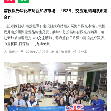
頭條
旅遊
南投觀光深化布局新加坡市場 「B2B」交流拓展國際旅遊
合作
［記者陳朝枝/南投報導］南投縣政府持續拓展海外觀光市場，積極
提升南投國際旅遊品牌能見度，參加中彰投苗聯合觀光行銷團，遠
赴新加坡辦理觀光B2B交流活動，縣府整合日月潭力麗溫德姆酒店、
力麗哲園-日潭館、九九峰氦氣...
陳朝枝
2026年八月08日
5,476 觀看
2 分享