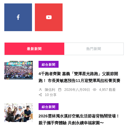
最新新聞
熱門新聞
綜合新聞
4千跑者齊聚 嘉義「雙潭星光路跑」父親節開
跑！ 市長黃敏惠預告11月迎雙潭馬拉松菁英賽
陳信利
2026年八月09日
4,957 觀看
10 分享
綜合新聞
2026雲林濁水溪好空氣生活節崙背熱鬧登場！
親子攜手齊體驗 共創永續幸福家園〜