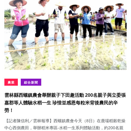
農業
綜合新聞
雲林縣西螺鎮農會舉辦親子下田趣活動 200名親子與立委張
嘉郡等人體驗水稻一生 珍惜並感恩每粒米背後農民的辛
勞！
【記者陳信利／雲林報導】西螺鎮農會今天（8日）在鹿場稻榖乾燥
中心西側農田，舉辦稻米專區-水稻一生系列體驗活動，約200名親