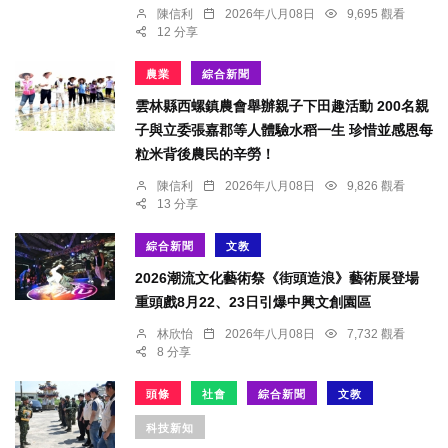
陳信利
2026年八月08日
9,695 觀看
12 分享
農業
綜合新聞
雲林縣西螺鎮農會舉辦親子下田趣活動 200名親
子與立委張嘉郡等人體驗水稻一生 珍惜並感恩每
粒米背後農民的辛勞！
陳信利
2026年八月08日
9,826 觀看
13 分享
綜合新聞
文教
2026潮流文化藝術祭《街頭造浪》藝術展登場
重頭戲8月22、23日引爆中興文創園區
林欣怡
2026年八月08日
7,732 觀看
8 分享
頭條
社會
綜合新聞
文教
科技新知