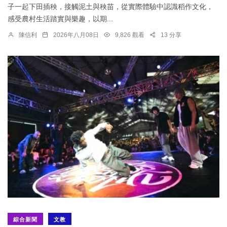
子一起下田插秧，接觸泥土與秧苗，從實際體驗中認識稻作文化，
感受農村生活踏實與樂趣，以期...
陳信利
2026年八月08日
9,826 觀看
13 分享
綜合新聞
文教