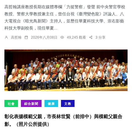
高哲翰講座教授長期在媒體專欄「力挺警察」發聲 前中央警官學校
教授、警察大學教授兼主任，曾任台視《臺灣變色龍》評論人、八
大電視台《暗光鳥新聞》主持人，並歷任華夏科技大學、崇右影藝
科技大學副校長，現任華夏...
高哲翰
2026年八月08日
49,245 觀看
3 分享
社會
綜合新聞
健康
文教
彰化表揚模範父親，市長林世賢（前排中）與模範父親合
影。（照片公所提供）