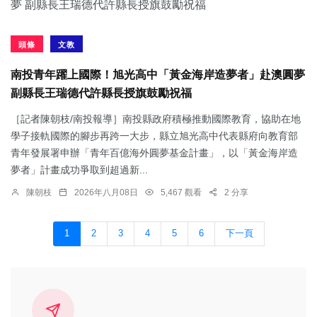
頭條
文教
南投青年躍上國際！旭光高中「黃金海岸造夢者」赴澳圓夢
副縣長王瑞德代許縣長授旗鼓勵祝福
［記者陳朝枝/南投報導］南投縣政府積極推動國際教育，協助在地
學子接軌國際的腳步再跨一大步，縣立旭光高中代表縣府向教育部
青年發展署申辦「青年百億海外圓夢基金計畫」，以「黃金海岸造
夢者」計畫成功爭取到超過新...
陳朝枝
2026年八月08日
5,467 觀看
2 分享
1
2
3
4
5
6
下一頁