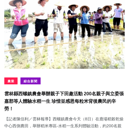
農業
綜合新聞
雲林縣西螺鎮農會舉辦親子下田趣活動 200名親子與立委張
嘉郡等人體驗水稻一生 珍惜並感恩每粒米背後農民的辛
勞！
【記者陳信利／雲林報導】西螺鎮農會今天（8日）在鹿場稻榖乾燥
中心西側農田，舉辦稻米專區-水稻一生系列體驗活動，約200名親