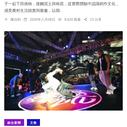
子一起下田插秧，接觸泥土與秧苗，從實際體驗中認識稻作文化，
感受農村生活踏實與樂趣，以期...
陳信利
2026年八月08日
9,826 觀看
13 分享
綜合新聞
文教