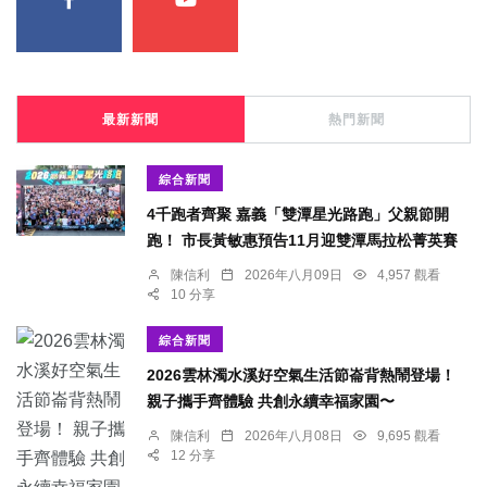
最新新聞
熱門新聞
綜合新聞
4千跑者齊聚 嘉義「雙潭星光路跑」父親節開
跑！ 市長黃敏惠預告11月迎雙潭馬拉松菁英賽
陳信利
2026年八月09日
4,957 觀看
10 分享
綜合新聞
2026雲林濁水溪好空氣生活節崙背熱鬧登場！
親子攜手齊體驗 共創永續幸福家園〜
陳信利
2026年八月08日
9,695 觀看
12 分享