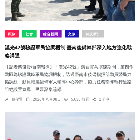
頭條
社會
綜合新聞
文教
科技新知
漢光42號驗證軍民協調機制 臺南後備幹部深入地方強化戰
略溝通
【記者蔡俊賢/台南報導】「漢光42號」演習實兵演練期間，第四作
戰區為驗證戰時軍民協調機制，透過臺南市後備指揮部動員暨民力
協調組，動員轄屬後備軍人輔導中心幹部，協力任務部隊執行道路
阻絕設置宣導、民眾聚集疏導...
蔡俊賢
2026年八月08日
5,638 觀看
2 分享