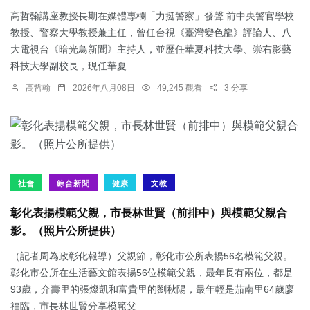
高哲翰講座教授長期在媒體專欄「力挺警察」發聲 前中央警官學校
教授、警察大學教授兼主任，曾任台視《臺灣變色龍》評論人、八
大電視台《暗光鳥新聞》主持人，並歷任華夏科技大學、崇右影藝
科技大學副校長，現任華夏...
高哲翰
2026年八月08日
49,245 觀看
3 分享
社會
綜合新聞
健康
文教
彰化表揚模範父親，市長林世賢（前排中）與模範父親合
影。（照片公所提供）
（記者周為政彰化報導）父親節，彰化市公所表揚56名模範父親。
彰化市公所在生活藝文館表揚56位模範父親，最年長有兩位，都是
93歲，介壽里的張燦凱和富貴里的劉秋陽，最年輕是茄南里64歲廖
福臨，市長林世賢分享模範父...