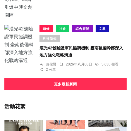
頭條
社會
綜合新聞
文教
科技新知
漢光42號驗證軍民協調機制 臺南後備幹部深入
地方強化戰略溝通
蔡俊賢
2026年八月08日
5,638 觀看
2 分享
更多最新新聞
活動花絮