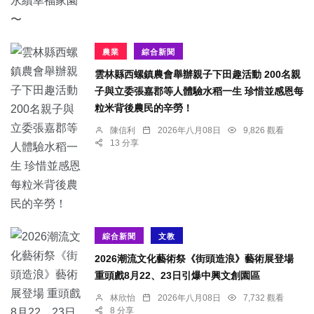
農業
綜合新聞
雲林縣西螺鎮農會舉辦親子下田趣活動 200名親
子與立委張嘉郡等人體驗水稻一生 珍惜並感恩每
粒米背後農民的辛勞！
陳信利
2026年八月08日
9,826 觀看
13 分享
綜合新聞
文教
2026潮流文化藝術祭《街頭造浪》藝術展登場
重頭戲8月22、23日引爆中興文創園區
林欣怡
2026年八月08日
7,732 觀看
8 分享