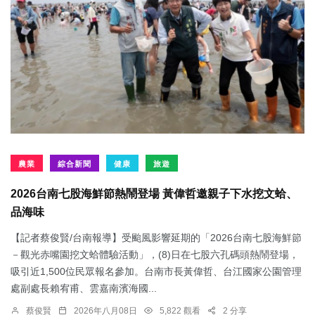
農業
綜合新聞
健康
旅遊
2026台南七股海鮮節熱鬧登場 黃偉哲邀親子下水挖文蛤、
品海味
【記者蔡俊賢/台南報導】受颱風影響延期的「2026台南七股海鮮節
－觀光赤嘴園挖文蛤體驗活動」，(8)日在七股六孔碼頭熱鬧登場，
吸引近1,500位民眾報名參加。台南市長黃偉哲、台江國家公園管理
處副處長賴宥甫、雲嘉南濱海國...
蔡俊賢
2026年八月08日
5,822 觀看
2 分享