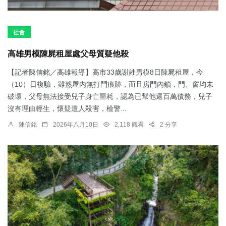
社會
高雄男模陳屍租屋處父母質疑他殺
【記者陳信銘／高雄報導】高市33歲謝姓男模8日陳屍租屋，今
（10）日複驗，雖然屋內無打鬥痕跡，而且房門內鎖，門、窗均未
破壞，父母無法接受兒子身亡噩耗，認為已幫他還百萬債務，兒子
沒有理由輕生，懷疑遭人殺害，檢警...
陳信銘
2026年八月10日
2,118 觀看
2 分享