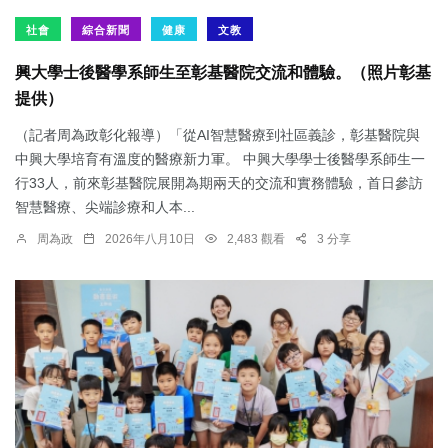
社會
綜合新聞
健康
文教
興大學士後醫學系師生至彰基醫院交流和體驗。（照片彰基
提供）
（記者周為政彰化報導）「從AI智慧醫療到社區義診，彰基醫院與
中興大學培育有溫度的醫療新力軍。 中興大學學士後醫學系師生一
行33人，前來彰基醫院展開為期兩天的交流和實務體驗，首日參訪
智慧醫療、尖端診療和人本...
周為政
2026年八月10日
2,483 觀看
3 分享