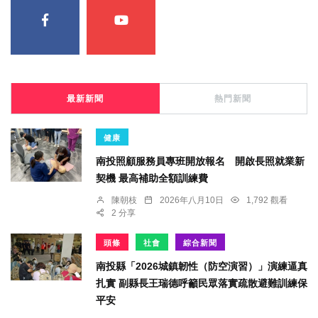
最新新聞
熱門新聞
健康
南投照顧服務員專班開放報名 開啟長照就業新
契機 最高補助全額訓練費
陳朝枝
2026年八月10日
1,792 觀看
2 分享
頭條
社會
綜合新聞
南投縣「2026城鎮韌性（防空演習）」演練逼真
扎實 副縣長王瑞德呼籲民眾落實疏散避難訓練保
平安