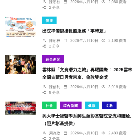
陳朝枝
2026年八月10日
2,060 觀看
2 分享
健康
出院準備銜接長照服務「零時差」
陳朝枝
2026年八月10日
2,190 觀看
2 分享
綜合新聞
雲林縣「文資潛力之城」再耀國際！ 2025雲林
全國古蹟日勇奪東京、倫敦雙金獎
陳信利
2026年八月10日
3,919 觀看
9 分享
社會
綜合新聞
健康
文教
興大學士後醫學系師生至彰基醫院交流和體驗。
（照片彰基提供）
周為政
2026年八月10日
2,483 觀看
3 分享