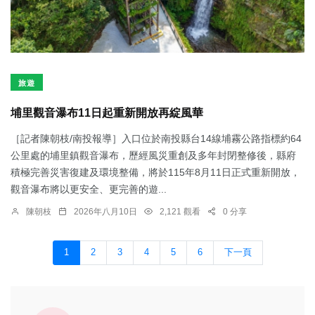
旅遊
埔里觀音瀑布11日起重新開放再綻風華
［記者陳朝枝/南投報導］入口位於南投縣台14線埔霧公路指標約64
公里處的埔里鎮觀音瀑布，歷經風災重創及多年封閉整修後，縣府
積極完善災害復建及環境整備，將於115年8月11日正式重新開放，
觀音瀑布將以更安全、更完善的遊...
陳朝枝
2026年八月10日
2,121 觀看
0 分享
1
2
3
4
5
6
下一頁