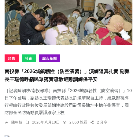
頭條
社會
綜合新聞
南投縣「2026城鎮韌性（防空演習）」演練逼真扎實 副縣
長王瑞德呼籲民眾落實疏散避難訓練保平安
［記者陳朝枝/南投報導］南投縣「2026城鎮韌性（防空演習）」10
日下午登場，副縣長王瑞德代表縣長許淑華親自主持，統裁部視導
行程由行政院數位發展部韌性建設司副司長陳坤中擔任指導官，國
防部全民防衛動員署譚維宗上校...
陳朝枝
2026年八月10日
2,060 觀看
2 分享