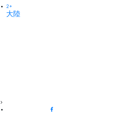
2
79
+
+
大陸
農業