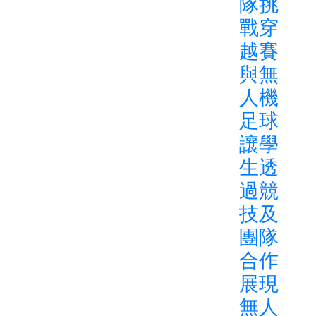
隊挑
戰穿
越賽
與無
人機
足球
讓學
生透
過競
技及
團隊
合作
展現
無人