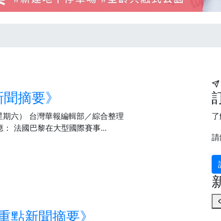
遊新聞摘要》
（星期六） 台灣華報編輯部／綜合整理
了
應： 法國巴黎在大型國際賽事...
請
際 重點新聞摘要》