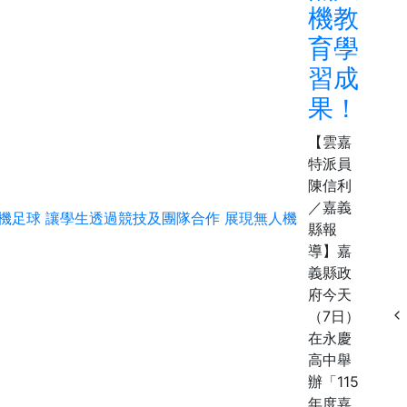
機教
育學
習成
果！
【雲嘉
特派員
陳信利
／嘉義
縣報
導】嘉
義縣政
府今天
（7日）
在永慶
高中舉
辦「115
年度嘉