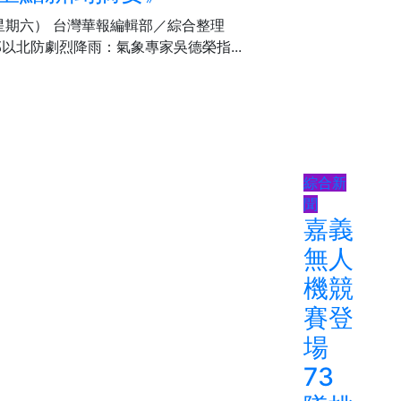
（星期六） 台灣華報編輯部／綜合整理
部以北防劇烈降雨：​氣象專家吳德榮指...
綜合新
聞
嘉義
無人
機競
賽登
場
73