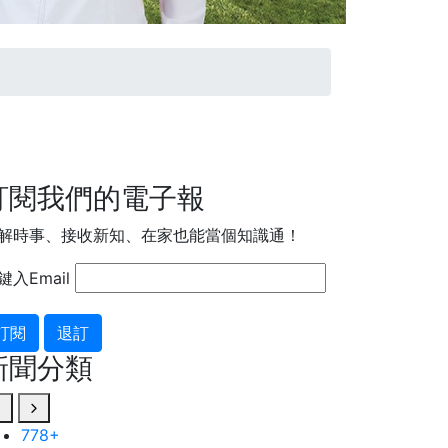
訂閱我們的電子報
解時事、接收新知、在家也能當個知識通！
鍵入Email
訂閱
退訂
新聞分類
778
177
+
+
433
+