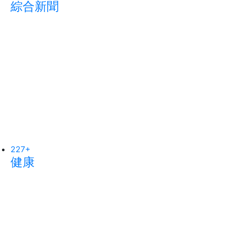
綜合新聞
旅遊
社會
227
250
+
+
55
+
健康
文教
頭條