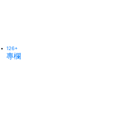
126
37
+
+
72
+
專欄
科技新知
宗教