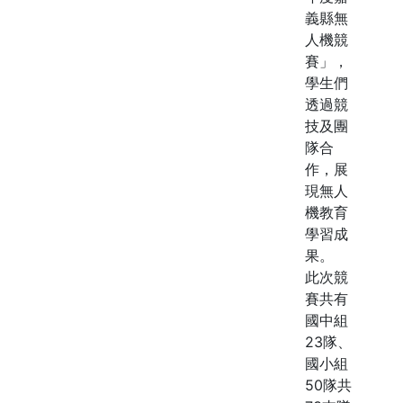
義縣無
人機競
賽」，
學生們
透過競
技及團
隊合
作，展
現無人
機教育
學習成
果。
此次競
賽共有
國中組
23隊、
國小組
50隊共