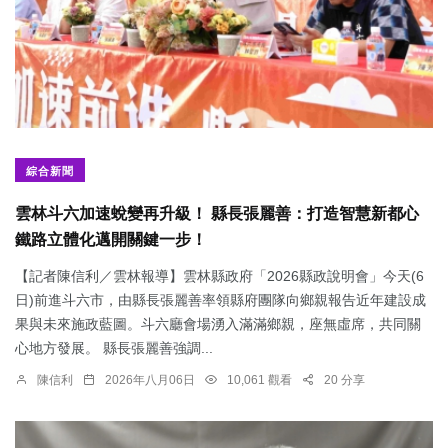
綜合新聞
雲林斗六加速蛻變再升級！ 縣長張麗善：打造智慧新都心
鐵路立體化邁開關鍵一步！
【記者陳信利／雲林報導】雲林縣政府「2026縣政說明會」今天(6
日)前進斗六市，由縣長張麗善率領縣府團隊向鄉親報告近年建設成
果與未來施政藍圖。斗六廳會場湧入滿滿鄉親，座無虛席，共同關
心地方發展。 縣長張麗善強調...
陳信利
2026年八月06日
10,061 觀看
20 分享