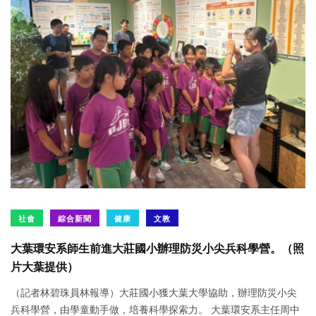
社會
綜合新聞
健康
文教
大葉環安系師生前進大莊國小辦理防災小尖兵科學營。（照
片大葉提供）
（記者林碧珠員林報導）大莊國小獲大葉大學協助，辦理防災小尖
兵科學營，由學童動手做，培養科學探索力。 大葉環安系主任周中