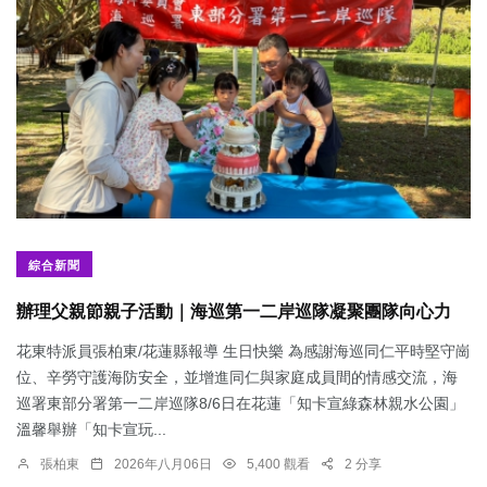
綜合新聞
辦理父親節親子活動｜海巡第一二岸巡隊凝聚團隊向心力
花東特派員張柏東/花蓮縣報導 生日快樂 為感謝海巡同仁平時堅守崗
位、辛勞守護海防安全，並增進同仁與家庭成員間的情感交流，海
巡署東部分署第一二岸巡隊8/6日在花蓮「知卡宣綠森林親水公園」
溫馨舉辦「知卡宣玩...
張柏東
2026年八月06日
5,400 觀看
2 分享