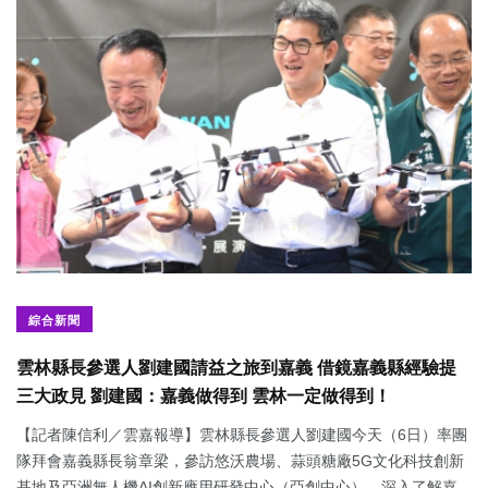
綜合新聞
雲林縣長參選人劉建國請益之旅到嘉義 借鏡嘉義縣經驗提
三大政見 劉建國：嘉義做得到 雲林一定做得到！
【記者陳信利／雲嘉報導】雲林縣長參選人劉建國今天（6日）率團
隊拜會嘉義縣長翁章梁，參訪悠沃農場、蒜頭糖廠5G文化科技創新
基地及亞洲無人機AI創新應用研發中心（亞創中心），深入了解嘉