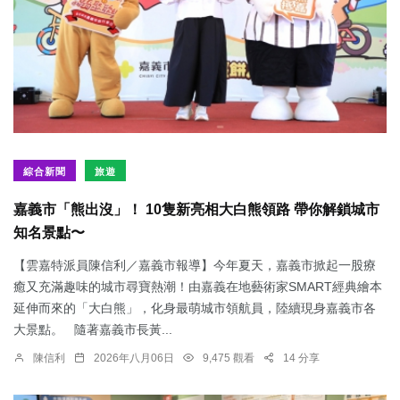
綜合新聞
旅遊
嘉義市「熊出沒」！ 10隻新亮相大白熊領路 帶你解鎖城市
知名景點〜
【雲嘉特派員陳信利／嘉義市報導】今年夏天，嘉義市掀起一股療
癒又充滿趣味的城市尋寶熱潮！由嘉義在地藝術家SMART經典繪本
延伸而來的「大白熊」，化身最萌城市領航員，陸續現身嘉義市各
大景點。 隨著嘉義市長黃...
陳信利
2026年八月06日
9,475 觀看
14 分享