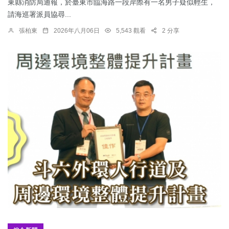
東縣消防局通報，於臺東市臨海路一段岸際有一名男子疑似輕生，
請海巡署派員協尋...
張柏東
2026年八月06日
5,543 觀看
2 分享