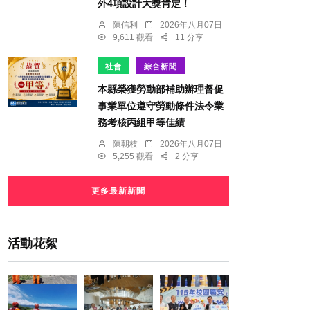
外4項設計大獎肯定！
陳信利
2026年八月07日
9,611 觀看
11 分享
社會
綜合新聞
本縣榮獲勞動部補助辦理督促
事業單位遵守勞動條件法令業
務考核丙組甲等佳績
陳朝枝
2026年八月07日
5,255 觀看
2 分享
更多最新新聞
活動花絮