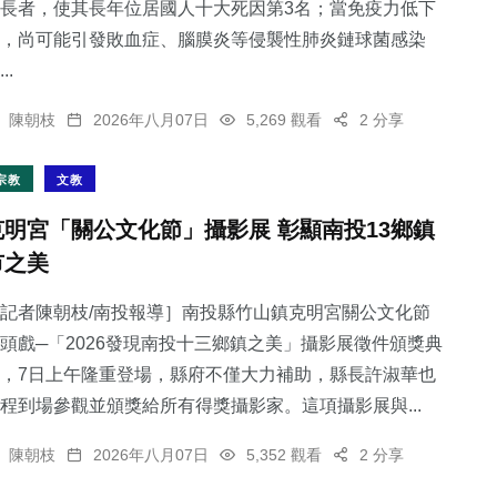
長者，使其長年位居國人十大死因第3名；當免疫力低下
，尚可能引發敗血症、腦膜炎等侵襲性肺炎鏈球菌感染
..
陳朝枝
2026年八月07日
5,269 觀看
2 分享
宗教
文教
克明宮「關公文化節」攝影展 彰顯南投13鄉鎮
市之美
記者陳朝枝/南投報導］南投縣竹山鎮克明宮關公文化節
頭戲─「2026發現南投十三鄉鎮之美」攝影展徵件頒獎典
，7日上午隆重登場，縣府不僅大力補助，縣長許淑華也
程到場參觀並頒獎給所有得獎攝影家。這項攝影展與...
陳朝枝
2026年八月07日
5,352 觀看
2 分享