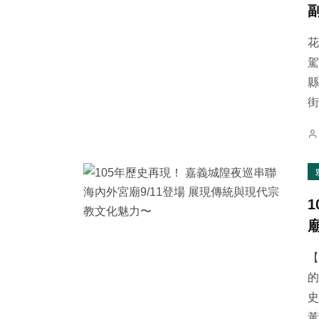
花
駕
縣
90
+
0
+
155
+
街
文教
大陸
社會
62
+
81
+
25
+
旅遊
健康
宗教
【
的
史
黃