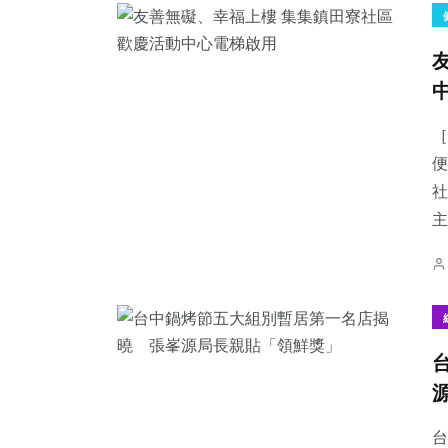
［
便
社
主
台