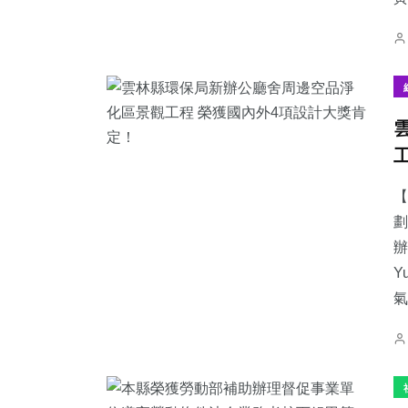
【
劃
辦
Y
氣