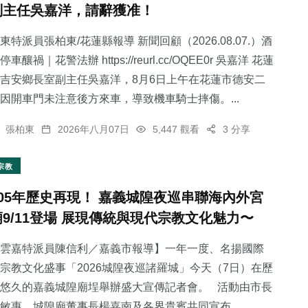
副主任吳嘉洋，請辭獲准！
東特派員張柏東/花蓮縣報導 新聞回顧（2026.08.07.）酒
停車釀禍｜花警法辦 https://reurl.cc/OQEE0r 吳嘉洋 花蓮
吉安鄉長室副主任吳嘉洋，8月6日上午在花蓮市德安二
28
+
因開車門未注意後方來車，導致機車騎士摔傷。...
農業
張柏東
2026年八月07日
5,447 觀看
3 分享
宗教
105年歷史再現！ 嘉義城隍夜巡串聯海內外宮
廟9/11登場 展現傳統與現代宗教文化魅力〜
雲嘉特派員陳信利／嘉義市報導】一年一度、名揚國際
宗教文化盛事「2026城隍夜巡諸羅城」今天（7日）在歷
悠久的嘉義城隍廟埕舉辦盛大宣傳記者會。 活動由市長
敏惠、城隍廟董事長楊嘉南及各界貴賓共同宣布...