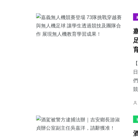
【
日
們
競