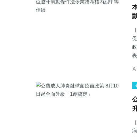
［
促
政
表
［
病