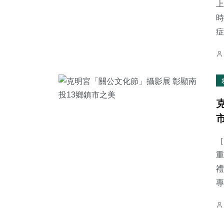
上
時
症.
［
重
禮
專