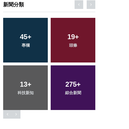
新聞分類
45
91
+
+
19
0
+
+
155
+
專欄
文教
頭條
大陸
社會
13
62
+
+
275
81
+
+
25
+
科技新知
旅遊
綜合新聞
健康
宗教