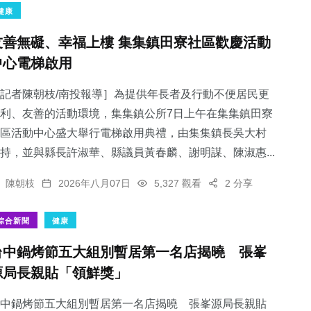
健康
友善無礙、幸福上樓 集集鎮田寮社區歡慶活動
中心電梯啟用
記者陳朝枝/南投報導］為提供年長者及行動不便居民更
利、友善的活動環境，集集鎮公所7日上午在集集鎮田寮
區活動中心盛大舉行電梯啟用典禮，由集集鎮長吳大村
持，並與縣長許淑華、縣議員黃春麟、謝明謀、陳淑惠...
陳朝枝
2026年八月07日
5,327 觀看
2 分享
綜合新聞
健康
台中鍋烤節五大組別暫居第一名店揭曉 張峯
源局長親貼「領鮮獎」
中鍋烤節五大組別暫居第一名店揭曉 張峯源局長親貼