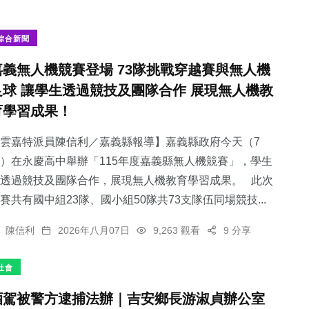
綜合新聞
嘉義無人機競賽登場 73隊挑戰穿越賽與無人機
足球 讓學生透過競技及團隊合作 展現無人機教
育學習成果！
雲嘉特派員陳信利／嘉義縣報導】嘉義縣政府今天（7
）在永慶高中舉辦「115年度嘉義縣無人機競賽」，學生
透過競技及團隊合作，展現無人機教育學習成果。 此次
賽共有國中組23隊、國小組50隊共73支隊伍同場競技...
陳信利
2026年八月07日
9,263 觀看
9 分享
社會
酒駕被警方逮捕法辦｜吉安鄉長游淑貞辦公室