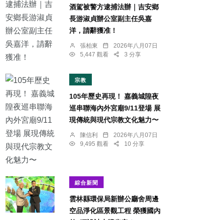
酒駕被警方逮捕法辦｜吉安鄉
長游淑貞辦公室副主任吳嘉
洋，請辭獲准！
張柏東
2026年八月07日
5,447 觀看
3 分享
宗教
105年歷史再現！ 嘉義城隍夜
巡串聯海內外宮廟9/11登場 展
現傳統與現代宗教文化魅力〜
陳信利
2026年八月07日
9,495 觀看
10 分享
綜合新聞
雲林縣環保局新辦公廳舍周邊
空品淨化區景觀工程 榮獲國內