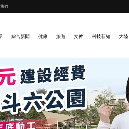
我們
業
綜合新聞
健康
旅遊
文教
科技新知
大陸