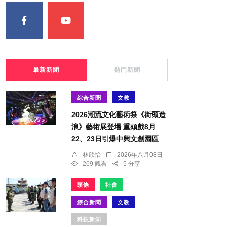
最新新聞
熱門新聞
綜合新聞
文教
2026潮流文化藝術祭《街頭造
浪》藝術展登場 重頭戲8月
22、23日引爆中興文創園區
林欣怡
2026年八月08日
269 觀看
5 分享
頭條
社會
綜合新聞
文教
科技新知