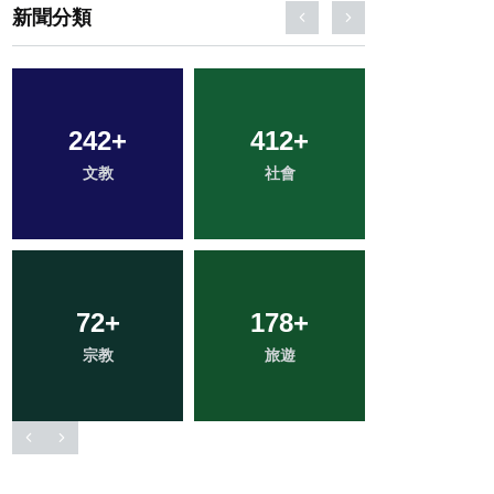
新聞分類
220
+
76
+
121
+
健康
農業
專欄
780
+
2
+
38
+
綜合新聞
大陸
科技新知