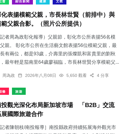
社會
綜合新聞
健康
文教
彰化表揚模範父親，市長林世賢（前排中）與
模範父親合影。（照片公所提供）
記者周為政彰化報導）父親節，彰化市公所表揚56名模
父親。 彰化市公所在生活藝文館表揚56位模範父親，最
長有兩位，都是93歲，介壽里的張燦凱和富貴里的劉秋
，最年輕是茄南里64歲廖福臨，市長林世賢分享模範父...
周為政
2026年八月08日
5,650 觀看
4 分享
頭條
旅遊
南投觀光深化布局新加坡市場 「B2B」交流
拓展國際旅遊合作
記者陳朝枝/南投報導］南投縣政府持續拓展海外觀光市