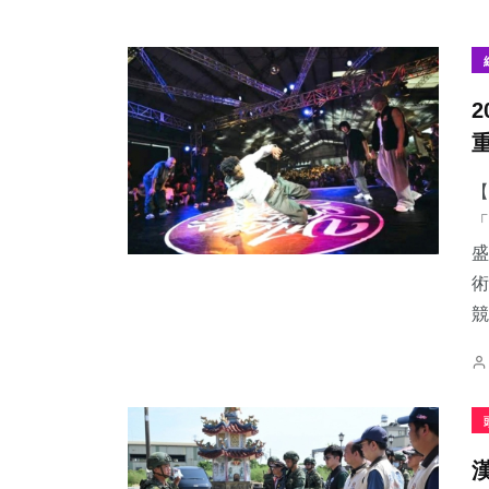
【
「
盛
術
競