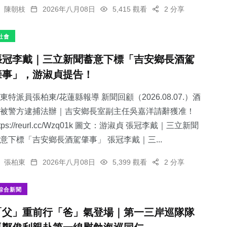
陳朝枝
2026年八月08日
5,415 觀看
2 分享
社會
張冠李戴｜三立新聞蓄意下標「吉安鄉長酒駕
肇事」，游淑貞提告！
東特派員張柏東/花蓮縣報導 新聞回顧（2026.08.07.）酒
被警方逮捕法辦｜吉安鄉長室副主任吳嘉洋請辭獲准！
ttps://reurl.cc/Wzq01k 圖文：游淑貞 張冠李戴｜三立新聞
意下標「吉安鄉長酒駕肇事」 張冠李戴｜三...
張柏東
2026年八月08日
5,399 觀看
2 分享
綜合新聞
「父」重前行「爸」氣登場｜第一三岸巡隊隊