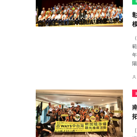
（
範
年
陽
［