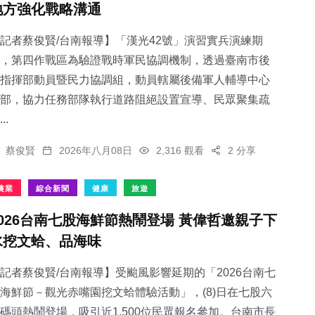
地方強化戰略溝通
記者蔡俊賢/台南報導】「漢光42號」演習實兵演練期
，第四作戰區為驗證戰時軍民協調機制，透過臺南市後
指揮部動員暨民力協調組，動員轄屬後備軍人輔導中心
53
+
242
+
412
+
部，協力任務部隊執行道路阻絕設置宣導、民眾聚集疏
頭條
文教
社會
..
蔡俊賢
2026年八月08日
2,316 觀看
2 分享
農業
綜合新聞
健康
旅遊
72
+
178
+
2026台南七股海鮮節熱鬧登場 黃偉哲邀親子下
宗教
旅遊
水挖文蛤、品海味
記者蔡俊賢/台南報導】受颱風影響延期的「2026台南七
海鮮節－觀光赤嘴園挖文蛤體驗活動」，(8)日在七股六
碼頭熱鬧登場，吸引近1,500位民眾報名參加。台南市長