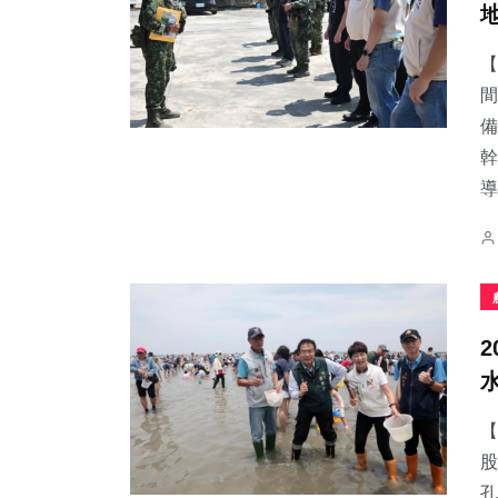
【
間
備
220
+
76
+
121
+
幹
健康
農業
專欄
導.
780
+
2
+
38
+
綜合新聞
大陸
科技新知
【
股
孔