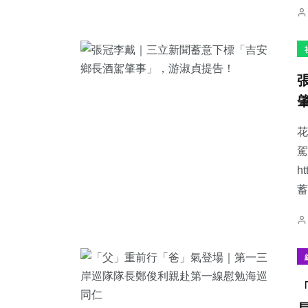
花
駕
h
蓄