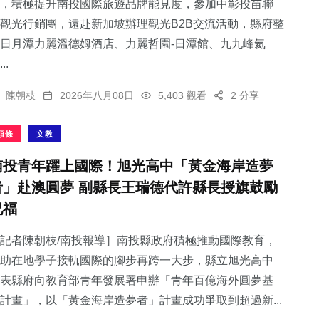
，積極提升南投國際旅遊品牌能見度，參加中彰投苗聯
觀光行銷團，遠赴新加坡辦理觀光B2B交流活動，縣府整
日月潭力麗溫德姆酒店、力麗哲園-日潭館、九九峰氦
..
陳朝枝
2026年八月08日
5,403 觀看
2 分享
頭條
文教
南投青年躍上國際！旭光高中「黃金海岸造夢
者」赴澳圓夢 副縣長王瑞德代許縣長授旗鼓勵
祝福
記者陳朝枝/南投報導］南投縣政府積極推動國際教育，
助在地學子接軌國際的腳步再跨一大步，縣立旭光高中
表縣府向教育部青年發展署申辦「青年百億海外圓夢基
計畫」，以「黃金海岸造夢者」計畫成功爭取到超過新...