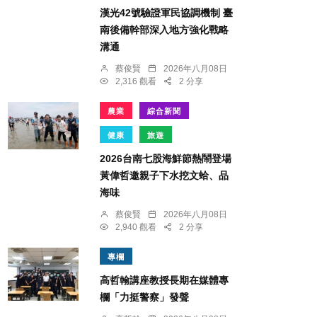
漢光42號驗證軍民協調機制 臺
南後備幹部深入地方強化戰略
溝通
蔡俊賢
2026年八月08日
2,316 觀看
2 分享
農業
綜合新聞
健康
旅遊
2026台南七股海鮮節熱鬧登場
黃偉哲邀親子下水挖文蛤、品
海味
蔡俊賢
2026年八月08日
2,940 觀看
2 分享
專欄
高哲翰講座教授長期在媒體專
欄「力挺警察」發聲