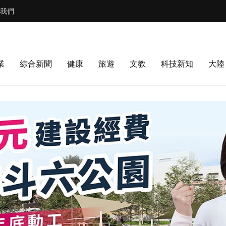
我們
業
綜合新聞
健康
旅遊
文教
科技新知
大陸