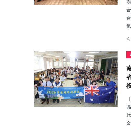
場
合
合
氣.
［
協
代
金