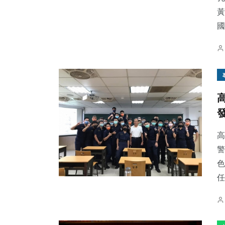
黃
國.
高
警
色
任