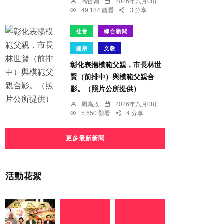
高哲翰
2026年八月08日
49,184 觀看
3 分享
社會
綜合新聞
健康
文教
彰化表揚模範父親，市長林世
賢（前排中）與模範父親合
影。（照片公所提供）
周為政
2026年八月08日
5,650 觀看
4 分享
更多最新新聞
活動花絮