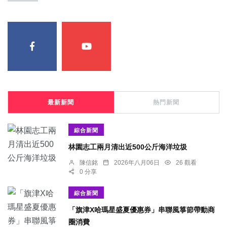
最新新聞
熱門新聞
綜合新聞
林園志工兩月清出近500公斤海洋垃圾
陳信銘
2026年八月06日
26 觀看
0 分享
綜合新聞
「旗津X哈瑪星盛夏優惠券」串聯風箏節帶動商
圈消費