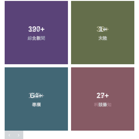
390
+
1
+
綜合新聞
大陸
64
+
27
+
專欄
頭條