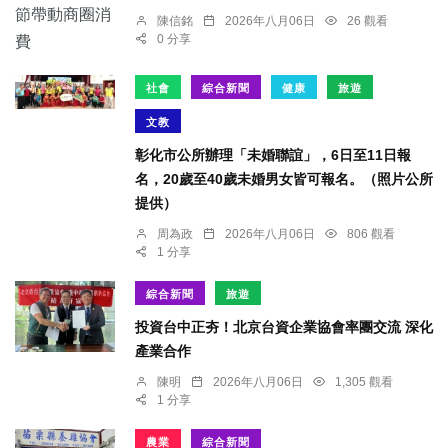
陳信銘
2026年八月06日
26 觀看
0 分享
社會
綜合新聞
健康
旅遊
文教
彰化市公所辦理「未婚聯誼」，6日至11日報
名，20歲至40歲未婚男女皆可報名。（照片公所
提供）
周為政
2026年八月06日
806 觀看
1 分享
綜合新聞
旅遊
投資台中正夯！北京台資企業協會率團交流 深化
產業合作
陳明
2026年八月06日
1,305 觀看
1 分享
農業
綜合新聞