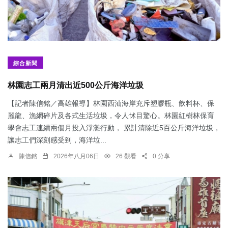
綜合新聞
林園志工兩月清出近500公斤海洋垃圾
【記者陳信銘／高雄報導】林園西汕海岸充斥塑膠瓶、飲料杯、保
麗龍、漁網碎片及各式生活垃圾，令人怵目驚心。林園紅樹林保育
學會志工連續兩個月投入淨灘行動， 累計清除近5百公斤海洋垃圾，
讓志工們深刻感受到，海洋垃...
陳信銘
2026年八月06日
26 觀看
0 分享