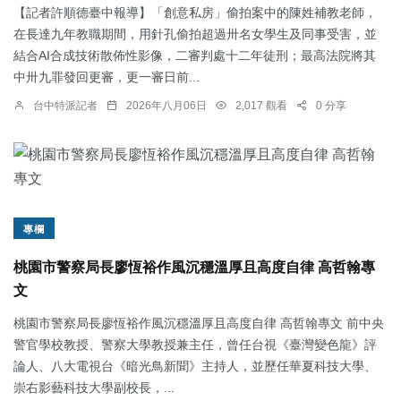
【記者許順德臺中報導】「創意私房」偷拍案中的陳姓補教老師，
在長達九年教職期間，用針孔偷拍超過卅名女學生及同事受害，並
結合AI合成技術散佈性影像，二審判處十二年徒刑；最高法院將其
中卅九罪發回更審，更一審日前...
台中特派記者
2026年八月06日
2,017 觀看
0 分享
專欄
桃園市警察局長廖恆裕作風沉穩溫厚且高度自律 高哲翰專
文
桃園市警察局長廖恆裕作風沉穩溫厚且高度自律 高哲翰專文 前中央
警官學校教授、警察大學教授兼主任，曾任台視《臺灣變色龍》評
論人、八大電視台《暗光鳥新聞》主持人，並歷任華夏科技大學、
崇右影藝科技大學副校長，...