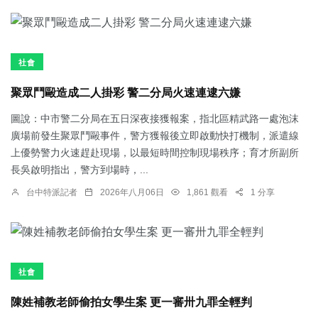
社會
聚眾鬥毆造成二人掛彩 警二分局火速連逮六嫌
圖說：中市警二分局在五日深夜接獲報案，指北區精武路一處泡沫
廣場前發生聚眾鬥毆事件，警方獲報後立即啟動快打機制，派遣線
上優勢警力火速趕赴現場，以最短時間控制現場秩序；育才所副所
長吳啟明指出，警方到場時，...
台中特派記者
2026年八月06日
1,861 觀看
1 分享
社會
陳姓補教老師偷拍女學生案 更一審卅九罪全輕判