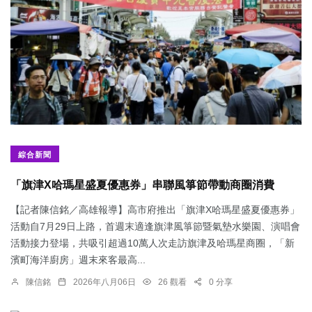
綜合新聞
「旗津X哈瑪星盛夏優惠券」串聯風箏節帶動商圈消費
【記者陳信銘／高雄報導】高市府推出「旗津X哈瑪星盛夏優惠券」
活動自7月29日上路，首週末適逢旗津風箏節暨氣墊水樂園、演唱會
活動接力登場，共吸引超過10萬人次走訪旗津及哈瑪星商圈，「新
濱町海洋廚房」週末來客最高...
陳信銘
2026年八月06日
26 觀看
0 分享