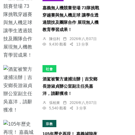
嘉義無人機競賽登場 73隊挑戰
穿越賽與無人機足球 讓學生透
過競技及團隊合作 展現無人機
教育學習成果！
陳信利
2026年八月07日
9,430 觀看
13 分享
社會
酒駕被警方逮捕法辦｜吉安鄉
長游淑貞辦公室副主任吳嘉
洋，請辭獲准！
張柏東
2026年八月07日
5,540 觀看
3 分享
宗教
105年歷史再現！ 嘉義城隍夜