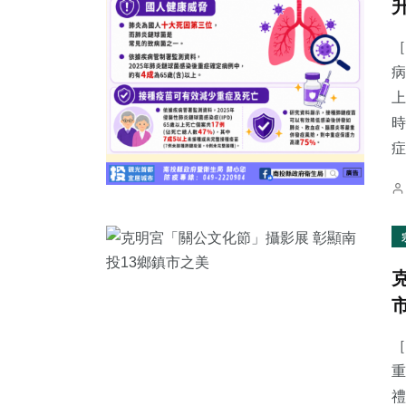
［
病
上
時
症.
［
重
禮