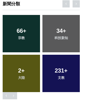
新聞分類
394
+
161
+
73
+
社會
旅遊
農業
210
+
115
+
50
+
健康
專欄
頭條