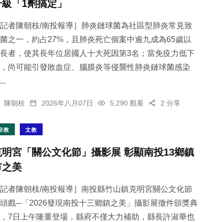
升級「1劑搞定」
記者陳朝枝/南投報導］肺炎鏈球菌為社區型肺炎常見致
菌之一，約占27%，且肺炎死亡個案中逾九成為65歲以
長者，使其長年位居國人十大死因第3名；當免疫力低下
，尚可能引發敗血症、腦膜炎等侵襲性肺炎鏈球菌感染
..
陳朝枝
2026年八月07日
5,290 觀看
2 分享
宗教
文教
克明宮「關公文化節」攝影展 彰顯南投13鄉鎮
市之美
記者陳朝枝/南投報導］南投縣竹山鎮克明宮關公文化節
頭戲─「2026發現南投十三鄉鎮之美」攝影展徵件頒獎典
，7日上午隆重登場，縣府不僅大力補助，縣長許淑華也