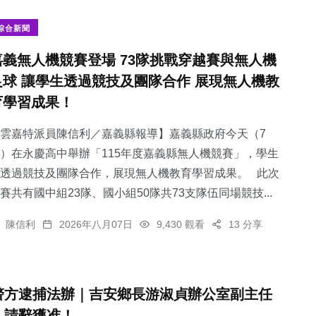
綜合新聞
嘉義無人機競賽登場 73隊挑戰穿越賽與無人機
足球 讓學生透過競技及團隊合作 展現無人機教
709
+
66
+
34
+
育學習成果！
綜合新聞
宗教
科技新知
雲嘉特派員陳信利／嘉義縣報導】嘉義縣政府今天（7
）在永慶高中舉辦「115年度嘉義縣無人機競賽」，學生
透過競技及團隊合作，展現無人機教育學習成果。 此次
賽共有國中組23隊、國小組50隊共73支隊伍同場競技...
2
+
231
+
陳信利
2026年八月07日
9,430 觀看
13 分享
大陸
文教
警方逮捕法辦｜吉安鄉長游淑貞辦公室副主任
，請辭獲准！