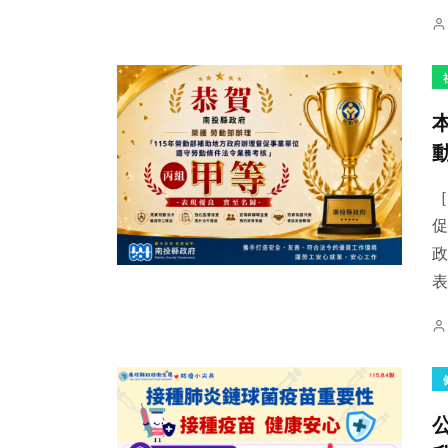
［
促
政
表