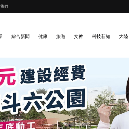
我們
業
綜合新聞
健康
旅遊
文教
科技新知
大陸