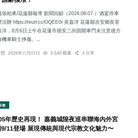
張柏東/花蓮縣報導 新聞回顧（2026.08.07.）酒駕停車
 https://reurl.cc/OQEE0r 吳嘉洋 花蓮縣吉安鄉長室
嘉洋，8月6日上午在花蓮市德安二街因開車門未注意後方
機車騎士摔傷。...
2026年八月07日
5,540 觀看
3 分享
宗教
105年歷史再現！ 嘉義城隍夜巡串聯海內外宮
廟9/11登場 展現傳統與現代宗教文化魅力〜