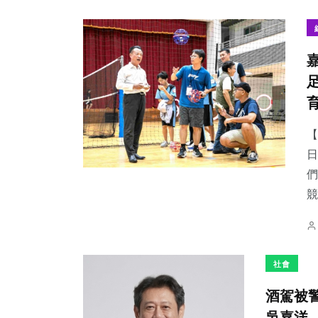
411
+
170
+
77
+
社會
旅遊
農業
【
日
們
競
210
+
115
+
50
+
健康
專欄
頭條
社會
酒駕被
吳嘉洋