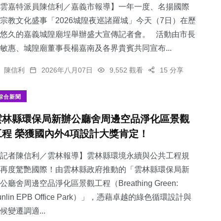
雲嘉特派員陳信利／嘉義市報導】一年一度、名揚國際
宗教文化盛事「2026城隍夜巡諸羅城」今天（7日）在歷
悠久的嘉義城隍廟埕舉辦盛大宣傳記者會。 活動由市長
敏惠、城隍廟董事長楊嘉南及各界貴賓共同宣布...
陳信利
2026年八月07日
9,552 觀看
15 分享
綜合新聞
雲林縣環保局新辦公廳舍周邊空品淨化區景觀
工程 榮獲國內外4項設計大獎肯定！
記者陳信利／雲林報導】雲林縣環境永續與公共工程規
再度驚艷國際！由雲林縣政府推動的「雲林縣環保局新
公廳舍周邊空品淨化區景觀工程（Breathing Green:
unlin EPB Office Park）」，憑藉卓越的綠色循環設計與
候變遷調適...