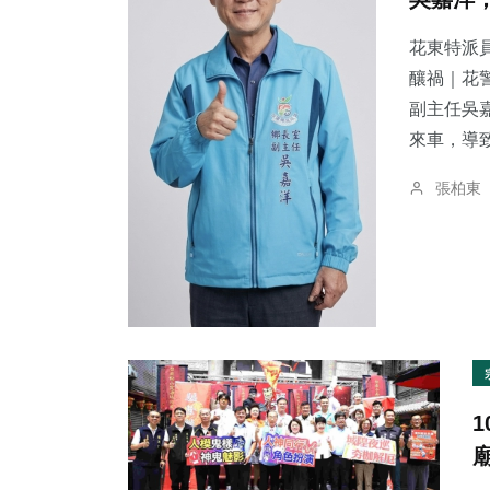
花東特派員
釀禍｜花警法辦
副主任吳
來車，導致
張柏東