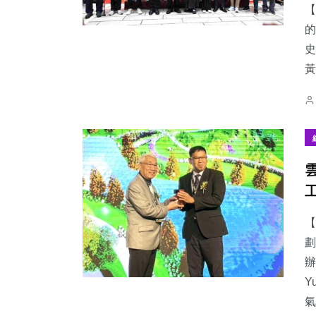
【
的
史
黃
【
劃
辦
Y
氣