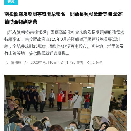
健康
南投照顧服務員專班開放報名 開啟長照就業新契機 最高
補助全額訓練費
［記者陳朝枝/南投報導］因應高齡化社會來臨及長期照顧服務需求
持續增加，南投縣政府自115年3月起陸續辦理照顧服務員專班訓
練，全縣共規劃13班次，辦訓地點涵蓋南投市、草屯鎮、埔里鎮及
竹山鎮等地，提供民眾就近參訓機...
陳朝枝
2026年八月10日
1,789 觀看
2 分享