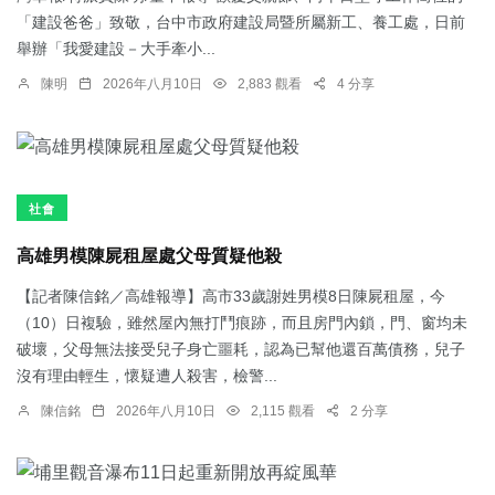
「建設爸爸」致敬，台中市政府建設局暨所屬新工、養工處，日前
舉辦「我愛建設－大手牽小...
陳明
2026年八月10日
2,883 觀看
4 分享
社會
高雄男模陳屍租屋處父母質疑他殺
【記者陳信銘／高雄報導】高市33歲謝姓男模8日陳屍租屋，今
（10）日複驗，雖然屋內無打鬥痕跡，而且房門內鎖，門、窗均未
破壞，父母無法接受兒子身亡噩耗，認為已幫他還百萬債務，兒子
沒有理由輕生，懷疑遭人殺害，檢警...
陳信銘
2026年八月10日
2,115 觀看
2 分享