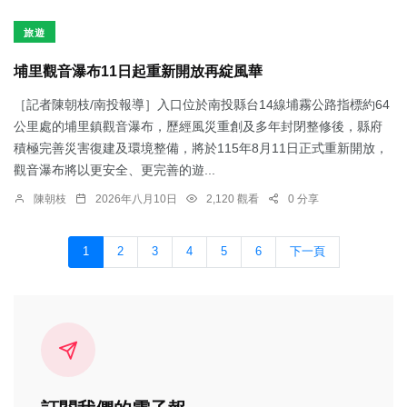
旅遊
埔里觀音瀑布11日起重新開放再綻風華
［記者陳朝枝/南投報導］入口位於南投縣台14線埔霧公路指標約64
公里處的埔里鎮觀音瀑布，歷經風災重創及多年封閉整修後，縣府
積極完善災害復建及環境整備，將於115年8月11日正式重新開放，
觀音瀑布將以更安全、更完善的遊...
陳朝枝
2026年八月10日
2,120 觀看
0 分享
1
2
3
4
5
6
下一頁