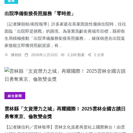
健康
出院準備銜接長照服務「零時差」
［記者陳朝枝/南投報導］許多家庭在長輩因急性傷病住院時，往往
面臨「出院即是挑戰」的困境。為落實高齡友善城市目標，縣府衛
生局積極推動「出院準備服務銜接長照服務」，確保病患在出院返
家後能立即獲得照顧資源，有...
陳朝枝
2026年八月10日
2,189 觀看
2 分享
綜合新聞
雲林縣「文資潛力之城」再耀國際！ 2025雲林全國古蹟日
勇奪東京、倫敦雙金獎
【記者陳信利／雲林報導】雲林文化資產再度站上國際舞台！由雲