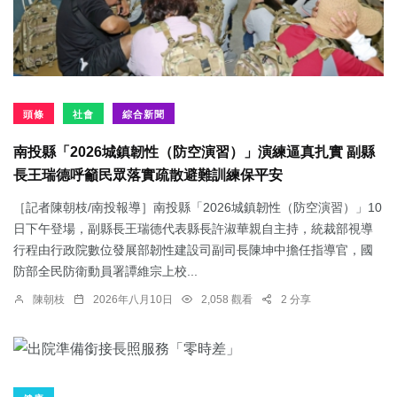
頭條
社會
綜合新聞
南投縣「2026城鎮韌性（防空演習）」演練逼真扎實 副縣
長王瑞德呼籲民眾落實疏散避難訓練保平安
［記者陳朝枝/南投報導］南投縣「2026城鎮韌性（防空演習）」10
日下午登場，副縣長王瑞德代表縣長許淑華親自主持，統裁部視導
行程由行政院數位發展部韌性建設司副司長陳坤中擔任指導官，國
防部全民防衛動員署譚維宗上校...
陳朝枝
2026年八月10日
2,058 觀看
2 分享