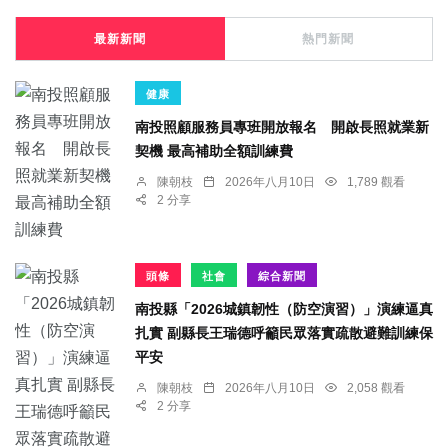
最新新聞
熱門新聞
健康
南投照顧服務員專班開放報名 開啟長照就業新
契機 最高補助全額訓練費
陳朝枝
2026年八月10日
1,789 觀看
2 分享
頭條
社會
綜合新聞
南投縣「2026城鎮韌性（防空演習）」演練逼真
扎實 副縣長王瑞德呼籲民眾落實疏散避難訓練保
平安
陳朝枝
2026年八月10日
2,058 觀看
2 分享