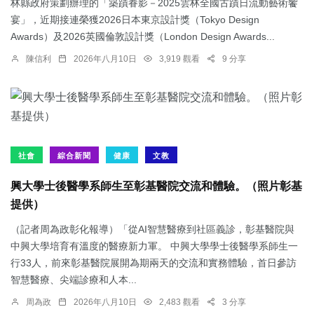
林縣政府策劃辦理的「築蹟眷影－2025雲林全國古蹟日流動藝術饗
宴」，近期接連榮獲2026日本東京設計獎（Tokyo Design
Awards）及2026英國倫敦設計獎（London Design Awards...
陳信利
2026年八月10日
3,919 觀看
9 分享
社會
綜合新聞
健康
文教
興大學士後醫學系師生至彰基醫院交流和體驗。（照片彰基
提供）
（記者周為政彰化報導）「從AI智慧醫療到社區義診，彰基醫院與
中興大學培育有溫度的醫療新力軍。 中興大學學士後醫學系師生一
行33人，前來彰基醫院展開為期兩天的交流和實務體驗，首日參訪
智慧醫療、尖端診療和人本...
周為政
2026年八月10日
2,483 觀看
3 分享