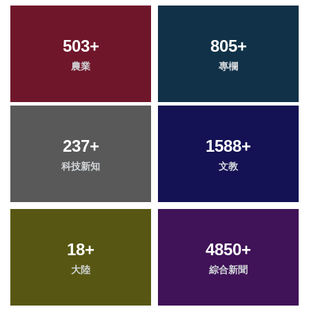
503
+
805
+
農業
專欄
237
+
1588
+
科技新知
文教
18
+
4850
+
大陸
綜合新聞