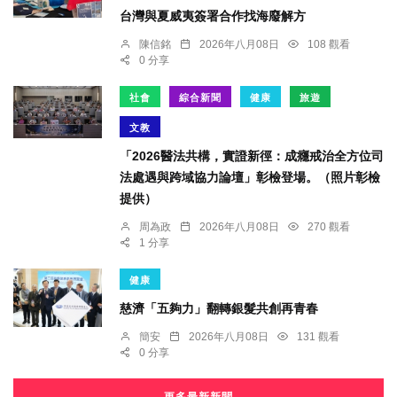
台灣與夏威夷簽署合作找海廢解方
陳信銘
2026年八月08日
108 觀看
0 分享
社會
綜合新聞
健康
旅遊
文教
「2026醫法共構，實證新徑：成癮戒治全方位司
法處遇與跨域協力論壇」彰檢登場。（照片彰檢
提供）
周為政
2026年八月08日
270 觀看
1 分享
健康
慈濟「五夠力」翻轉銀髮共創再青春
簡安
2026年八月08日
131 觀看
0 分享
更多最新新聞