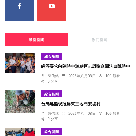
最新新聞
熱門新聞
綜合新聞
綠營要求向陳時中道歉柯志恩嗆企圖洗白陳時中
陳信銘
2026年八月08日
101 觀看
0 分享
綜合新聞
台灣黑熊現蹤屏東三地門安坡村
陳信銘
2026年八月08日
109 觀看
0 分享
綜合新聞