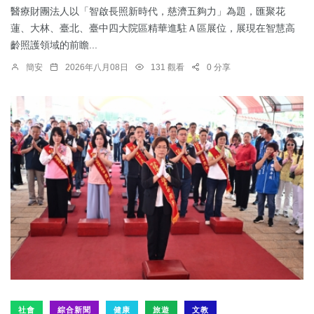
醫療財團法人以「智啟長照新時代，慈濟五夠力」為題，匯聚花
蓮、大林、臺北、臺中四大院區精華進駐Ａ區展位，展現在智慧高
齡照護領域的前瞻...
簡安
2026年八月08日
131 觀看
0 分享
社會
綜合新聞
健康
旅遊
文教