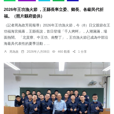
2026年王功漁火節 ，王縣長率立委、鄉長、各級民代祈
福。（照片縣府提供）
（記者周為政芳苑報導）2026年王功漁火節，今（8）日父親節在王
功福海宮揭幕，王縣長說，首日登場「千人烤蚵」，人潮滿滿，場
面熱鬧。 「北貢寮、中王功、南墾丁」，王功漁火節已成為中部沿
海最具代表性的夏季活動，...
周為政
2026年八月08日
460 觀看
1 分享