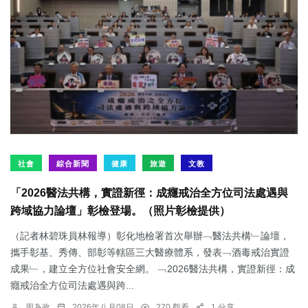
社會
綜合新聞
健康
旅遊
文教
「2026醫法共構，實證新徑：成癮戒治全方位司法處遇與
跨域協力論壇」彰檢登場。（照片彰檢提供）
（記者林碧珠員林報導）彰化地檢署首次舉辦﹁醫法共構﹂論壇，
攜手彰基、秀傳、部彰等轄區三大醫療體系，發表﹁酒毒戒治實證
成果﹂，建立全方位社會安全網。 ﹁2026醫法共構，實證新徑：成
癮戒治全方位司法處遇與跨...
周為政
2026年八月08日
270 觀看
1 分享