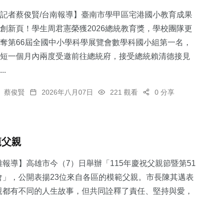
記者蔡俊賢/台南報導】臺南市學甲區宅港國小教育成果
創新頁！學生周君憲榮獲2026總統教育獎，學校團隊更
奪第66屆全國中小學科學展覽會數學科國小組第一名，
短一個月內兩度受邀前往總統府，接受總統賴清德接見
88
+
..
旅遊
蔡俊賢
2026年八月07日
221 觀看
0 分享
範父親
報導】高雄市今（7）日舉辦「115年慶祝父親節暨第51
會」，公開表揚23位來自各區的模範父親。市長陳其邁表
親都有不同的人生故事，但共同詮釋了責任、堅持與愛，