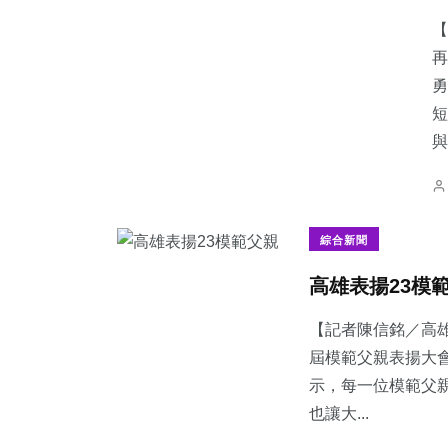
【
再
勇
短
36
+
128
+
36
+
與.
農業
文教
宗教
綜合新聞
​高雄表揚23模
27
+
63
+
216
+
頭條
專欄
社會
【記者陳信銘／高雄
屆模範父親表揚大
示，每一位模範父
也讓大...