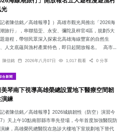
2026海線潮旅行」開放報名五大遊程漫遊漁村
風光
記者陳信銘／高雄報導】）高雄市觀光局推出「2026海
潮旅行」，串聯茄萣、永安、彌陀及梓官4區，規劃5大
題遊程，帶領民眾深入探索北高雄海線豐富的自然生
、人文底蘊與漁村產業特色，即日起開放報名。 高市...
陳信銘
2026年八月07日
1,017 觀看
0 分享
綜合新聞
蕭美琴南下視導高雄榮總設置地下醫療空間韌
性演練
記者陳信銘／高雄報導】2026城鎮韌性（防空）演習今
7）天上午10點南部縣市率先登場，今年首度加強醫院防
演練，高雄榮民總醫院在急診大樓地下室規劃地下替代