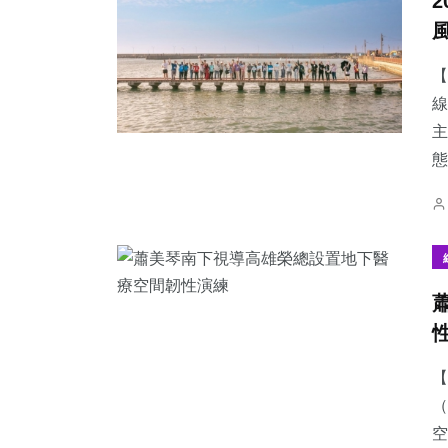
【
線
主
態
【
（
空