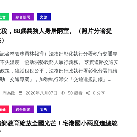
社會
綜合新聞
文教
欠稅，88歲義務人身居陃室。（照片分署提
供）
記者林碧珠員林報導）法務部彰化執行分署執行交通專
不失溫度，協助弱勢義務人履行義務。 落實道路交通安
政策，維護租稅公平，法務部行政執行署彰化分署持續
動「交通專案」，加強執行滯欠「交通違規罰鍰」...
周為政
2026年八月07日
50 觀看
0 分享
頭條
綜合新聞
文教
偏鄉教育綻放全國光芒！宅港國小兩度進總統
府