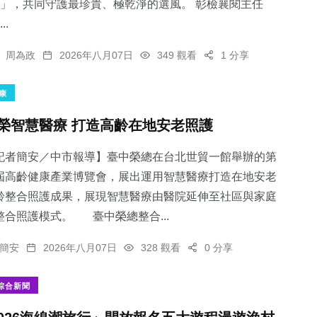
」，共同守護最珍貴、極乾淨的選風。 彰檢襄閱主任
..
周為政
2026年八月07日
349 觀看
1 分享
康
榮智慧醫療 打造高齡在地安老照護
記者簡安／中市報導】臺中榮總在台北世貿一館舉辦的第
屆高齡健康產業博覽會，展出運用智慧醫療打造在地安老
齡整合照護成果，展現智慧醫療由醫院延伸至社區與家庭
整合照護模式。 臺中榮總整合...
簡安
2026年八月07日
328 觀看
0 分享
綜合新聞