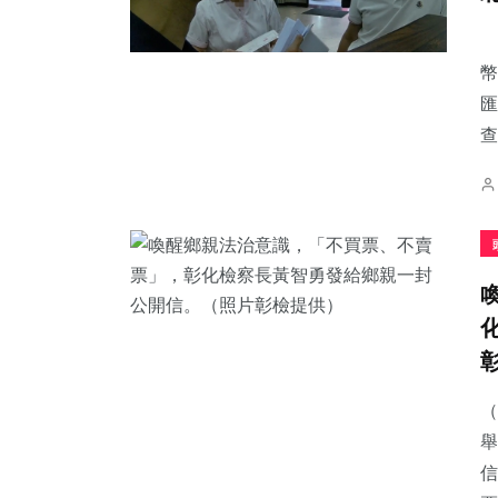
幣
匯
查
（
舉
信