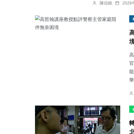
陳信銘
202
高
官
龍
華