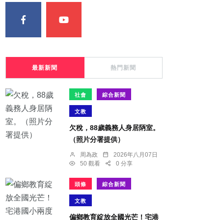
最新新聞
熱門新聞
社會
綜合新聞
文教
欠稅，88歲義務人身居陃室。
（照片分署提供）
周為政
2026年八月07日
50 觀看
0 分享
頭條
綜合新聞
文教
偏鄉教育綻放全國光芒！宅港