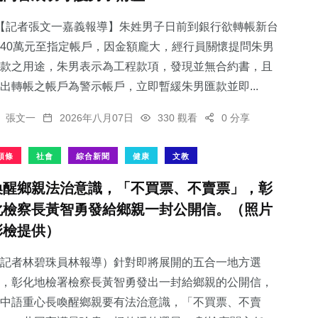
【記者張文一嘉義報導】朱姓男子日前到銀行欲轉帳新台
40萬元至指定帳戶，因金額龐大，經行員關懷提問朱男
款之用途，朱男表示為工程款項，發現並無合約書，且
出轉帳之帳戶為警示帳戶，立即暫緩朱男匯款並即...
張文一
2026年八月07日
330 觀看
0 分享
頭條
社會
綜合新聞
健康
文教
喚醒鄉親法治意識，「不買票、不賣票」，彰
化檢察長黃智勇發給鄉親一封公開信。（照片
彰檢提供）
記者林碧珠員林報導）針對即將展開的五合一地方選
，彰化地檢署檢察長黃智勇發出一封給鄉親的公開信，
中語重心長喚醒鄉親要有法治意識，「不買票、不賣