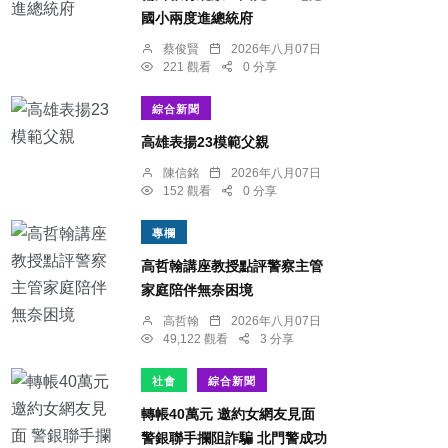
國小兩度進總統府
蔡俊賢
2026年八月07日
221 觀看
0 分享
綜合新聞
​高雄表揚23模範父親
陳信銘
2026年八月07日
152 觀看
0 分享
專欄
高哲翰講座教授點評警察主管
家庭陪伴無奈困境
高哲翰
2026年八月07日
49,122 觀看
3 分享
社會
綜合新聞
轉帳40萬元 邀約女網友見面
警銀聯手攔阻詐騙 北門警成功