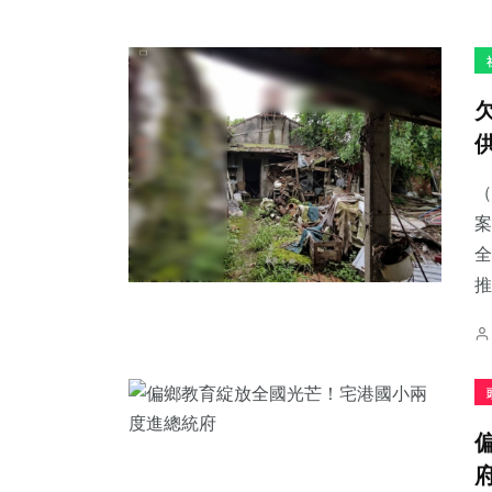
（
案
全
推