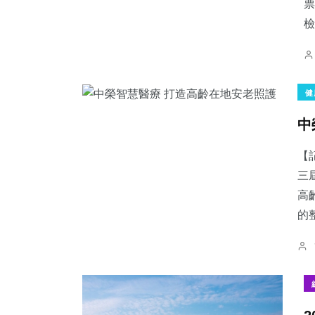
票
檢.
健
中
【
三
高
的