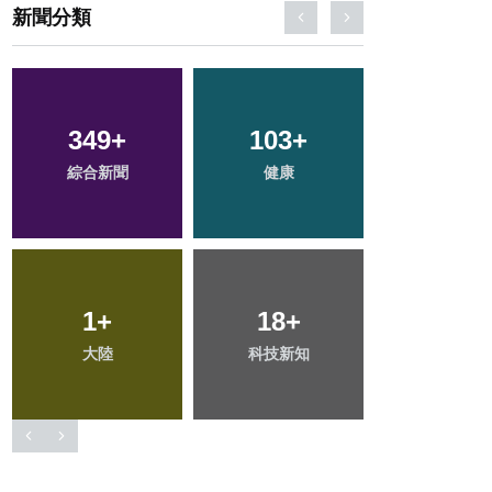
新聞分類
349
36
+
+
103
113
+
+
32
+
綜合新聞
農業
健康
文教
宗教
27
1
+
+
18
63
+
+
216
+
大陸
頭條
科技新知
專欄
社會