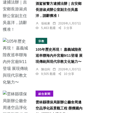
酒駕被警方逮捕法辦｜吉安鄉
長游淑貞辦公室副主任吳嘉
洋，請辭獲准！
張柏東
2026年八月07日
5,463 觀看
3 分享
宗教
105年歷史再現！ 嘉義城隍夜
巡串聯海內外宮廟9/11登場 展
現傳統與現代宗教文化魅力〜
陳信利
2026年八月07日
9,505 觀看
10 分享
綜合新聞
雲林縣環保局新辦公廳舍周邊
空品淨化區景觀工程 榮獲國內