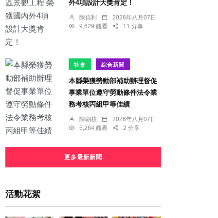
外4項設計大獎肯定！
陳信利
2026年八月07日
9,629 觀看
11 分享
社會
綜合新聞
本縣榮獲勞動部補助辦理督促
事業單位遵守勞動條件法令業
務考核丙組甲等佳績
陳朝枝
2026年八月07日
5,264 觀看
2 分享
更多最新新聞
活動花絮