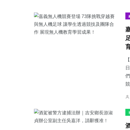
【
日
們
競