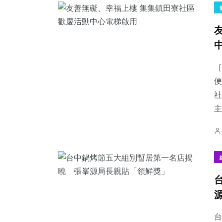
［
便
社
主
台