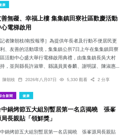
健康
友善無礙、幸福上樓 集集鎮田寮社區歡慶活動
中心電梯啟用
記者陳朝枝/南投報導］為提供年長者及行動不便居民更
利、友善的活動環境，集集鎮公所7日上午在集集鎮田寮
區活動中心盛大舉行電梯啟用典禮，由集集鎮長吳大村
持，並與縣長許淑華、縣議員黃春麟、謝明謀、陳淑惠...
陳朝枝
2026年八月07日
5,330 觀看
2 分享
綜合新聞
健康
台中鍋烤節五大組別暫居第一名店揭曉 張峯
源局長親貼「領鮮獎」
中鍋烤節五大組別暫居第一名店揭曉 張峯源局長親貼