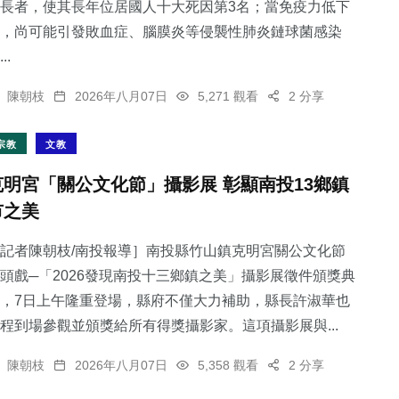
長者，使其長年位居國人十大死因第3名；當免疫力低下
，尚可能引發敗血症、腦膜炎等侵襲性肺炎鏈球菌感染
..
陳朝枝
2026年八月07日
5,271 觀看
2 分享
宗教
文教
克明宮「關公文化節」攝影展 彰顯南投13鄉鎮
市之美
記者陳朝枝/南投報導］南投縣竹山鎮克明宮關公文化節
頭戲─「2026發現南投十三鄉鎮之美」攝影展徵件頒獎典
，7日上午隆重登場，縣府不僅大力補助，縣長許淑華也
程到場參觀並頒獎給所有得獎攝影家。這項攝影展與...
陳朝枝
2026年八月07日
5,358 觀看
2 分享