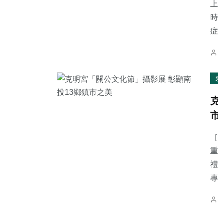
上
時
症.
［
重
禮
專