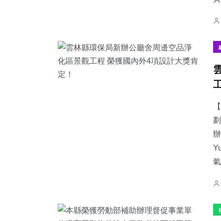
【
劃
辦
Y
氣