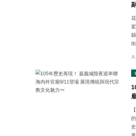
花
駕
縣
20
+
141
+
241
+
街
科技新知
文教
社會
433
+
31
+
44
+
綜合新聞
頭條
農業
【
的
史
黃