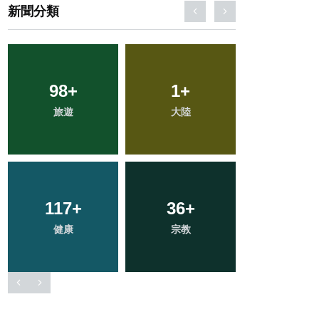
新聞分類
98
21
+
+
141
1
+
+
241
+
科技新知
旅遊
大陸
文教
社會
394
117
+
+
36
28
+
+
40
+
綜合新聞
健康
宗教
頭條
農業