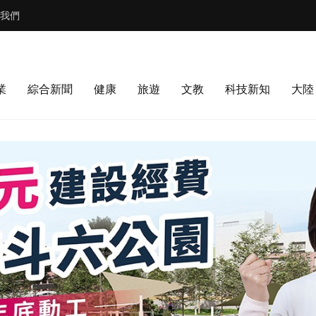
我們
業
綜合新聞
健康
旅遊
文教
科技新知
大陸