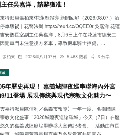
副主任吳嘉洋，請辭獲准！
東特派員張柏東/花蓮縣報導 新聞回顧（2026.08.07.）酒
停車釀禍｜花警法辦 https://reurl.cc/OQEE0r 吳嘉洋 花蓮
吉安鄉長室副主任吳嘉洋，8月6日上午在花蓮市德安二
71
+
因開車門未注意後方來車，導致機車騎士摔傷。...
專欄
張柏東
2026年八月07日
5,463 觀看
3 分享
宗教
105年歷史再現！ 嘉義城隍夜巡串聯海內外宮
廟9/11登場 展現傳統與現代宗教文化魅力〜
雲嘉特派員陳信利／嘉義市報導】一年一度、名揚國際
宗教文化盛事「2026城隍夜巡諸羅城」今天（7日）在歷
悠久的嘉義城隍廟埕舉辦盛大宣傳記者會。 活動由市長
敏惠、城隍廟董事長楊嘉南及各界貴賓共同宣布...