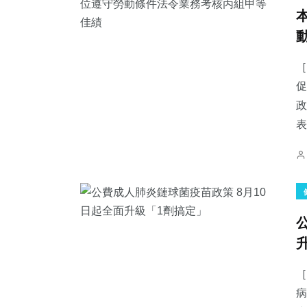
［
促
政
表
［
病