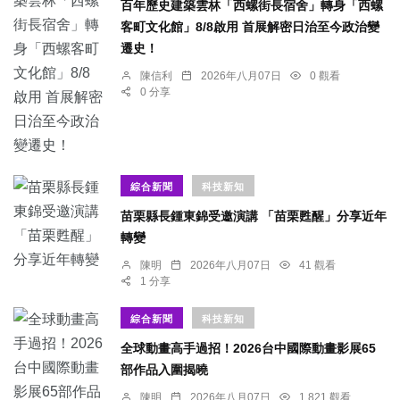
百年歷史建築雲林「西螺街長宿舍」轉身「西螺
客町文化館」8/8啟用 首展解密日治至今政治變
遷史！
陳信利
2026年八月07日
0 觀看
0 分享
綜合新聞
科技新知
苗栗縣長鍾東錦受邀演講 「苗栗甦醒」分享近年
轉變
陳明
2026年八月07日
41 觀看
1 分享
綜合新聞
科技新知
全球動畫高手過招！2026台中國際動畫影展65
部作品入圍揭曉
陳明
2026年八月07日
1,821 觀看