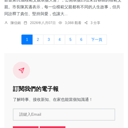
節暨第51屆模範父親表揚大會」，公開表揚23位來自各區的模範父
親。市長陳其邁表示，每一位模範父親都有不同的人生故事，但共
同詮釋了責任、堅持與愛，也讓大...
陳信銘
2026年八月07日
3,088 觀看
3 分享
1
2
3
4
5
6
下一頁
訂閱我們的電子報
了解時事、接收新知、在家也能當個知識通！
請鍵入Email