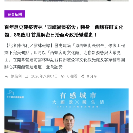
綜合新聞
百年歷史建築雲林「西螺街長宿舍」轉身「西螺客町文化
館」8/8啟用 首展解密日治至今政治變遷史！
【記者陳信利／雲林報導】歷史建築「原西螺街長宿舍」修復工程
劃下完美句點，即將以「西螺客町文化館」之嶄新姿態與大眾見
面。在開幕營運前雲林縣副縣長謝淑亞率文化觀光處及客家輔導團
關心其開館營運進度，並為詔安...
陳信利
2026年八月07日
0 觀看
0 分享