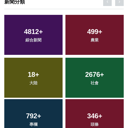
新聞分類
4812
+
499
+
綜合新聞
農業
18
+
2676
+
大陸
社會
792
+
346
+
專欄
頭條