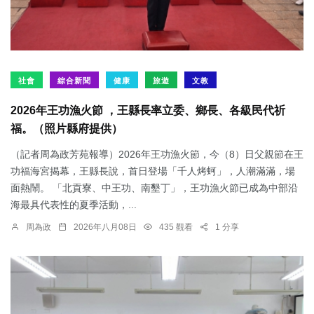
社會
綜合新聞
健康
旅遊
文教
2026年王功漁火節 ，王縣長率立委、鄉長、各級民代祈
福。（照片縣府提供）
（記者周為政芳苑報導）2026年王功漁火節，今（8）日父親節在王
功福海宮揭幕，王縣長說，首日登場「千人烤蚵」，人潮滿滿，場
面熱鬧。 「北貢寮、中王功、南墾丁」，王功漁火節已成為中部沿
海最具代表性的夏季活動，...
周為政
2026年八月08日
435 觀看
1 分享