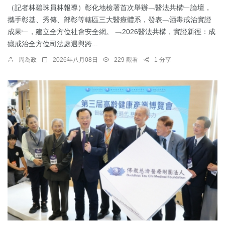
（記者林碧珠員林報導）彰化地檢署首次舉辦﹁醫法共構﹂論壇，
攜手彰基、秀傳、部彰等轄區三大醫療體系，發表﹁酒毒戒治實證
成果﹂，建立全方位社會安全網。 ﹁2026醫法共構，實證新徑：成
癮戒治全方位司法處遇與跨...
周為政
2026年八月08日
229 觀看
1 分享