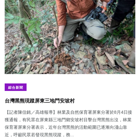
綜合新聞
台灣黑熊現蹤屏東三地門安坡村
【記者陳信銘／高雄報導】林業及自然保育署屏東分署於8月4日接
獲通報，有民眾在屏東縣三地門鄉安坡村目擊台灣黑熊出沒，林業
保育署屏東分署表示，近年台灣黑熊的活動範圍已逐漸向淺山靠
近，呼籲民眾若發現黑熊現蹤，務...