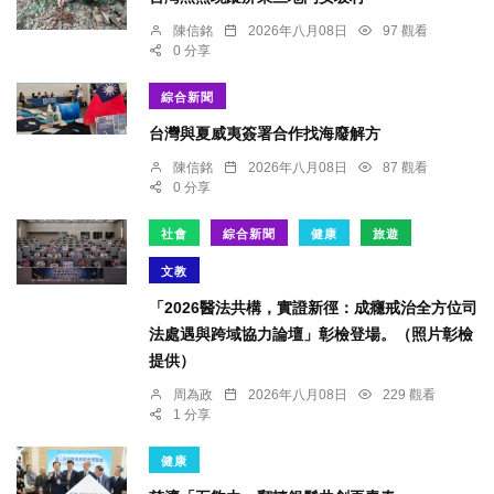
陳信銘
2026年八月08日
97 觀看
0 分享
綜合新聞
台灣與夏威夷簽署合作找海廢解方
陳信銘
2026年八月08日
87 觀看
0 分享
社會
綜合新聞
健康
旅遊
文教
「2026醫法共構，實證新徑：成癮戒治全方位司
法處遇與跨域協力論壇」彰檢登場。（照片彰檢
提供）
周為政
2026年八月08日
229 觀看
1 分享
健康