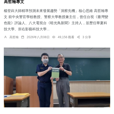
高哲翰專文
楊登嵙大師精準預測未來發展趨勢「洞察先機」核心思維 高哲翰專
文 前中央警官學校教授、警察大學教授兼主任，曾任台視《臺灣變
色龍》評論人、八大電視台《暗光鳥新聞》主持人，並歷任華夏科
技大學、崇右影藝科技大學...
高哲翰
2026年八月08日
49,156 觀看
3 分享