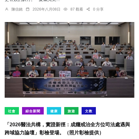
陳信銘
2026年八月08日
87 觀看
0 分享
社會
綜合新聞
健康
旅遊
文教
「2026醫法共構，實證新徑：成癮戒治全方位司法處遇與
跨域協力論壇」彰檢登場。（照片彰檢提供）