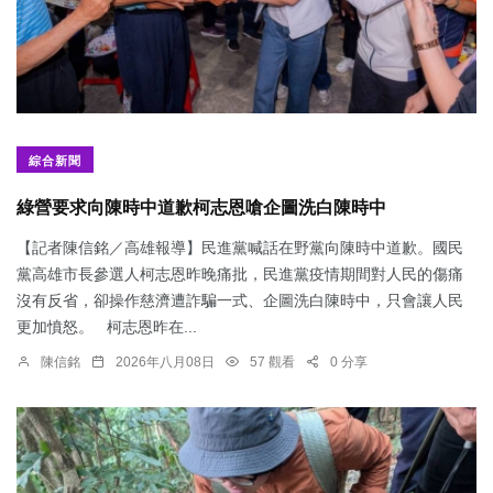
綜合新聞
綠營要求向陳時中道歉柯志恩嗆企圖洗白陳時中
【記者陳信銘／高雄報導】民進黨喊話在野黨向陳時中道歉。國民
黨高雄市長參選人柯志恩昨晚痛批，民進黨疫情期間對人民的傷痛
沒有反省，卻操作慈濟遭詐騙一式、企圖洗白陳時中，只會讓人民
更加憤怒。 柯志恩昨在...
陳信銘
2026年八月08日
57 觀看
0 分享