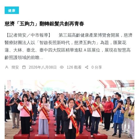
健康
慈濟「五夠力」翻轉銀髮共創再青春
【記者簡安／中市報導】 第三屆高齡健康產業博覽會開展，慈濟
醫療財團法人以「智啟長照新時代，慈濟五夠力」為題，匯聚花
蓮、大林、臺北、臺中四大院區精華進駐Ａ區展位，展現在智慧高
齡照護領域的前瞻...
簡安
2026年八月08日
126 觀看
0 分享