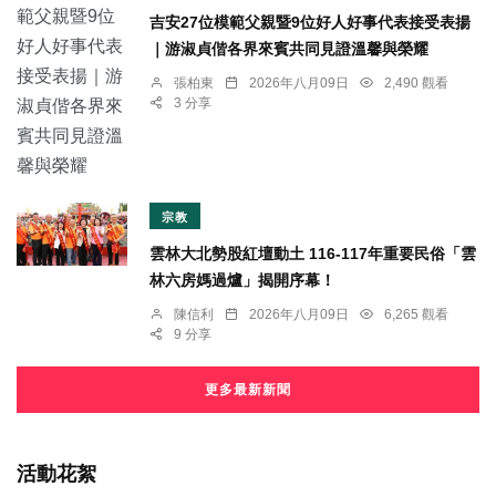
吉安27位模範父親暨9位好人好事代表接受表揚
｜游淑貞偕各界來賓共同見證溫馨與榮耀
張柏東
2026年八月09日
2,490 觀看
3 分享
宗教
雲林大北勢股紅壇動土 116-117年重要民俗「雲
林六房媽過爐」揭開序幕！
陳信利
2026年八月09日
6,265 觀看
9 分享
更多最新新聞
活動花絮