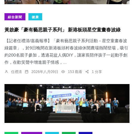
綜合新聞
健康
黃啟豪「豪有藝思親子系列」 新港板頭星空童畫春波綠
【記者任禮清/嘉義報導】「豪有藝思親子系列活動－星空童畫春波
綠篇章」，於9日晚間在新港板頭村春波綠休閒農場熱鬧登場，吸引
約200名親子參加，透過花盆人偶DIY，讓家長陪伴孩子一起動手創
作，在歡笑聲中增進親子情感，...
任禮清
2026年八月09日
153 觀看
1 分享