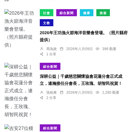
社會
綜合新聞
健康
旅遊
文教
2026年王功漁火節海洋音樂會登場。（照片縣府
提供）
周為政
2026年八月09日
396 觀看
1 分享
綜合新聞
深耕公益｜千歲慈悲關懷協會花蓮分會正式成
立，連瀚接任分會長，王玫瑰、胡智民祝賀！
張柏東
2026年八月09日
2,280 觀看
2 分享
綜合新聞