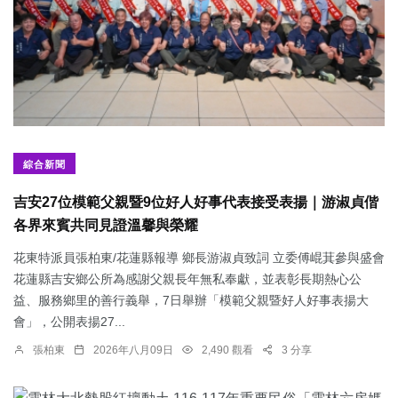
綜合新聞
吉安27位模範父親暨9位好人好事代表接受表揚｜游淑貞偕
各界來賓共同見證溫馨與榮耀
花東特派員張柏東/花蓮縣報導 鄉長游淑貞致詞 立委傅崐萁參與盛會
花蓮縣吉安鄉公所為感謝父親長年無私奉獻，並表彰長期熱心公
益、服務鄉里的善行義舉，7日舉辦「模範父親暨好人好事表揚大
會」，公開表揚27...
張柏東
2026年八月09日
2,490 觀看
3 分享