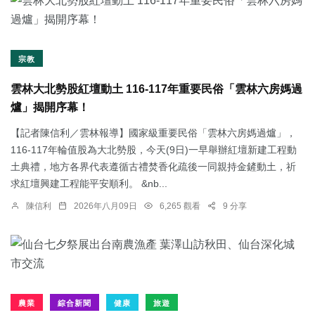
宗教
雲林大北勢股紅壇動土 116-117年重要民俗「雲林六房媽過
爐」揭開序幕！
【記者陳信利／雲林報導】國家級重要民俗「雲林六房媽過爐」，
116-117年輪值股為大北勢股，今天(9日)一早舉辦紅壇新建工程動
土典禮，地方各界代表遵循古禮焚香化疏後一同親持金鏟動土，祈
求紅壇興建工程能平安順利。 &nb...
陳信利
2026年八月09日
6,265 觀看
9 分享
農業
綜合新聞
健康
旅遊