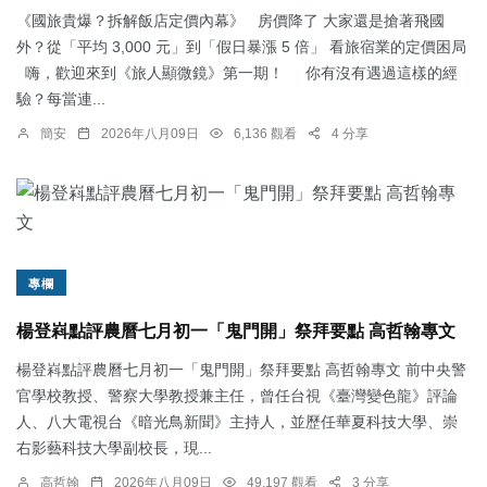
《國旅貴爆？拆解飯店定價內幕》 房價降了 大家還是搶著飛國
外？從「平均 3,000 元」到「假日暴漲 5 倍」 看旅宿業的定價困局
嗨，歡迎來到《旅人顯微鏡》第一期！ 你有沒有遇過這樣的經
驗？每當連...
簡安
2026年八月09日
6,136 觀看
4 分享
專欄
楊登嵙點評農曆七月初一「鬼門開」祭拜要點 高哲翰專文
楊登嵙點評農曆七月初一「鬼門開」祭拜要點 高哲翰專文 前中央警
官學校教授、警察大學教授兼主任，曾任台視《臺灣變色龍》評論
人、八大電視台《暗光鳥新聞》主持人，並歷任華夏科技大學、崇
右影藝科技大學副校長，現...
高哲翰
2026年八月09日
49,197 觀看
3 分享