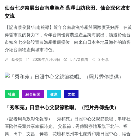
仙台七夕祭展出台南農漁產 葉澤山訪秋田、仙台深化城市
交流
【記者蔡俊賢/台南報導】近年台南農漁特產於國際廣受好評，在黃
偉哲市長的努力下，今年台南優質農漁產品跨海展出，獲邀於仙台
市知名七夕祭設置農漁產推廣攤位，向來自日本各地及海外的旅客
介紹台南物產與城市特色。 ...
蔡俊賢
2026年八月09日
5,472 觀看
3 分享
社會
綜合新聞
健康
文教
「秀和苑」日照中心父親節歡唱。（照片秀傳提供）
（記者周為政彰化報導）「秀和苑」日照中心父親節歡唱，串聯社
區陪伴長輩共享幸福時光。 父親節，秀傳醫療體系旗下北斗、福
興、田中、文昌、伸港、花壇和溪州等七處秀和苑日照中心，結合