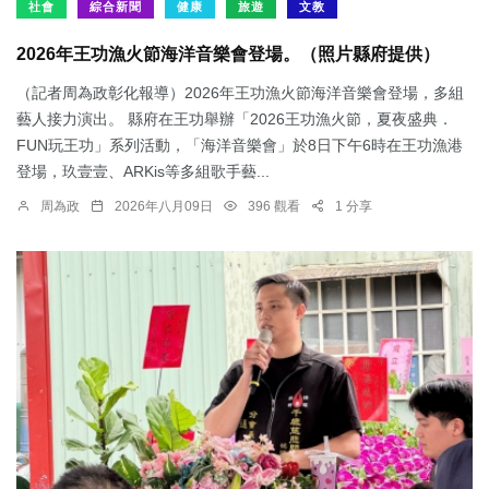
社會
綜合新聞
健康
旅遊
文教
2026年王功漁火節海洋音樂會登場。（照片縣府提供）
（記者周為政彰化報導）2026年王功漁火節海洋音樂會登場，多組
藝人接力演出。 縣府在王功舉辦「2026王功漁火節，夏夜盛典．
FUN玩王功」系列活動，「海洋音樂會」於8日下午6時在王功漁港
登場，玖壹壹、ARKis等多組歌手藝...
周為政
2026年八月09日
396 觀看
1 分享