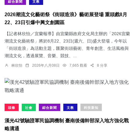
綜合新聞
文教
2026潮流文化藝術祭《街頭造浪》藝術展登場 重頭戲8月
22、23日引爆中興文創園區
【記者林欣怡／宜蘭報導】由宜蘭縣政府文化局主辦的「2026宜蘭
潮流文化藝術祭」將於8月22、23日(週六、日)盛大登場，今年以
「街頭造浪」為活動主題，匯聚街頭藝術、青年創意、生活風格與
潮流文化，透過展覽、音樂、競技、...
林欣怡
2026年八月08日
7,665 觀看
8 分享
頭條
社會
綜合新聞
文教
科技新知
漢光42號驗證軍民協調機制 臺南後備幹部深入地方強化戰
略溝通