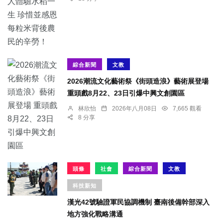
綜合新聞
文教
2026潮流文化藝術祭《街頭造浪》藝術展登場
重頭戲8月22、23日引爆中興文創園區
林欣怡
2026年八月08日
7,665 觀看
8 分享
頭條
社會
綜合新聞
文教
科技新知
漢光42號驗證軍民協調機制 臺南後備幹部深入
地方強化戰略溝通