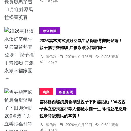
10 分享
綜合新聞
2026雲林濁水溪好空氣生活節崙背熱鬧登場！
親子攜手齊體驗 共創永續幸福家園〜
陳信利
2026年八月08日
9,593 觀看
12 分享
農業
綜合新聞
雲林縣西螺鎮農會舉辦親子下田趣活動 200名親
子與立委張嘉郡等人體驗水稻一生 珍惜並感恩每
粒米背後農民的辛勞！
陳信利
2026年八月08日
9,684 觀看
13 分享