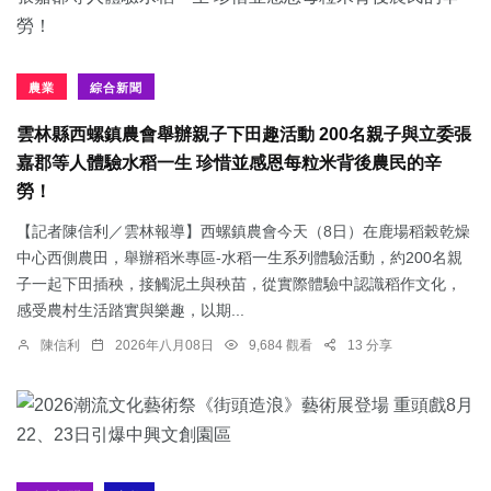
農業
綜合新聞
雲林縣西螺鎮農會舉辦親子下田趣活動 200名親子與立委張
嘉郡等人體驗水稻一生 珍惜並感恩每粒米背後農民的辛
勞！
【記者陳信利／雲林報導】西螺鎮農會今天（8日）在鹿場稻榖乾燥
中心西側農田，舉辦稻米專區-水稻一生系列體驗活動，約200名親
子一起下田插秧，接觸泥土與秧苗，從實際體驗中認識稻作文化，
感受農村生活踏實與樂趣，以期...
陳信利
2026年八月08日
9,684 觀看
13 分享