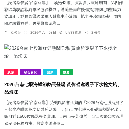
【記者蔡俊賢/台南報導】「漢光42號」演習實兵演練期間，第四作
戰區為驗證戰時軍民協調機制，透過臺南市後備指揮部動員暨民力
協調組，動員轄屬後備軍人輔導中心幹部，協力任務部隊執行道路
阻絕設置宣導、民眾聚集疏導...
蔡俊賢
2026年八月08日
5,588 觀看
2 分享
農業
綜合新聞
健康
旅遊
2026台南七股海鮮節熱鬧登場 黃偉哲邀親子下水挖文蛤、
品海味
【記者蔡俊賢/台南報導】受颱風影響延期的「2026台南七股海鮮節
－觀光赤嘴園挖文蛤體驗活動」，(8)日在七股六孔碼頭熱鬧登場，
吸引近1,500位民眾報名參加。台南市長黃偉哲、台江國家公園管理
處副處長賴宥甫、雲嘉南濱海國...