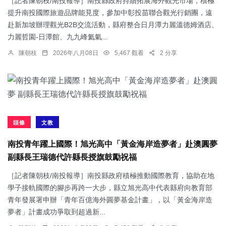
［記者陳朝枝/南投報導］南投縣政府持續拓展海外觀光市場，積極
提升南投國際旅遊品牌能見度，參加中彰投苗聯合觀光行銷團，遠
赴新加坡辦理觀光B2B交流活動，縣府整合日月潭力麗溫德姆酒店、
力麗哲園-日潭館、九九峰氦氣...
陳朝枝
2026年八月08日
5,467 觀看
2 分享
頭條
文教
南投青年躍上國際！旭光高中「黃金海岸造夢者」赴澳圓夢
副縣長王瑞德代許縣長授旗鼓勵祝福
［記者陳朝枝/南投報導］南投縣政府積極推動國際教育，協助在地
學子接軌國際的腳步再跨一大步，縣立旭光高中代表縣府向教育部
青年發展署申辦「青年百億海外圓夢基金計畫」，以「黃金海岸造
夢者」計畫成功爭取到超過新...