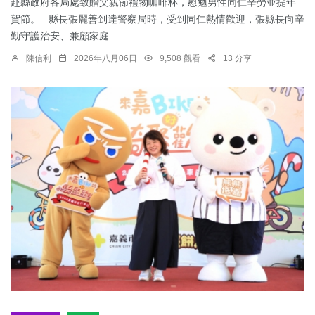
赴縣政府各局處致贈父親節禮物咖啡杯，慰勉男性同仁辛勞並提年
賀節。 縣長張麗善到達警察局時，受到同仁熱情歡迎，張縣長向辛
勤守護治安、兼顧家庭...
陳信利
2026年八月06日
9,508 觀看
13 分享