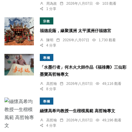
周為政
2026年八月07日
103 觀看
1 分享
宗教
福德庇蔭，緣聚溪洲 太平溪洲仔福德宮
陳明
2026年八月07日
1,730 觀看
4 分享
專欄
「水墨行者」何木火大師作品《福祿壽》三仙彩
墨寶高哲翰專文
高哲翰
2026年八月07日
49,116 觀看
8 分享
專欄
緬懷高希均教授一生楷模風範 高哲翰專文
高哲翰
2026年八月07日
49,196 觀看
4 分享