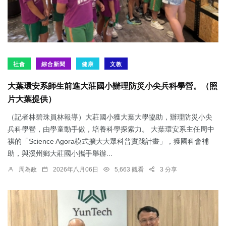
社會
綜合新聞
健康
文教
大葉環安系師生前進大莊國小辦理防災小尖兵科學營。（照
片大葉提供）
（記者林碧珠員林報導）大莊國小獲大葉大學協助，辦理防災小尖
兵科學營，由學童動手做，培養科學探索力。 大葉環安系主任周中
祺的「Science Agora模式擴大大眾科普實踐計畫」，獲國科會補
助，與溪州鄉大莊國小攜手舉辦...
周為政
2026年八月06日
5,663 觀看
3 分享