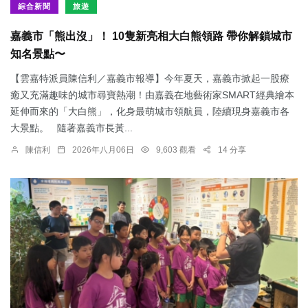
綜合新聞
旅遊
嘉義市「熊出沒」！ 10隻新亮相大白熊領路 帶你解鎖城市
知名景點〜
【雲嘉特派員陳信利／嘉義市報導】今年夏天，嘉義市掀起一股療
癒又充滿趣味的城市尋寶熱潮！由嘉義在地藝術家SMART經典繪本
延伸而來的「大白熊」，化身最萌城市領航員，陸續現身嘉義市各
大景點。 隨著嘉義市長黃...
陳信利
2026年八月06日
9,603 觀看
14 分享