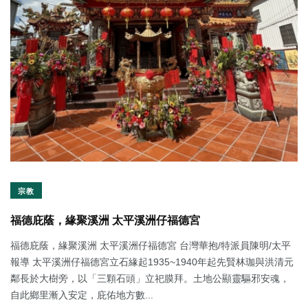
宗教
福德庇蔭，緣聚溪洲 太平溪洲仔福德宮
福德庇蔭，緣聚溪洲 太平溪洲仔福德宮 台灣華抱/特派員陳明/太平
報導 太平溪洲仔福德宮立石緣起1935~1940年起先賢林珈與洪清元
鄰長於大樹旁，以「三顆石頭」立祀膜拜。土地公顯靈驅邪安魂，
自此鄉里漸入安定，庇佑地方數...