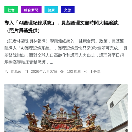
社會
綜合新聞
健康
文教
導入「AI護理紀錄系統」．員基護理文書時間大幅縮減。
（照片員基提供）
（記者林碧珠員林報導）響應賴總統的「健康台灣」政策，員基醫
院導入「AI護理記錄系統」，護理記錄最快只需3秒鐘即可完成。 員
基醫院指出，面對全球人口高齡化和護理人力出走，護理師平日須
承擔高壓臨床實體照護，...
周為政
2026年八月07日
103 觀看
1 分享