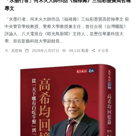
「水墨行者」何木火大師作品《福祿壽》三仙彩墨寶高哲翰
專文
「水墨行者」何木火大師作品《福祿壽》三仙彩墨寶高哲翰專文 前
中央警官學校教授、警察大學教授兼主任，曾任台視《台灣曬龍》
評論人、八大電視台《暗光鳥新聞》主持人，並歷任華夏科技大
學、崇右影藝科技大學副校長...
高哲翰
2026年八月07日
49,116 觀看
8 分享