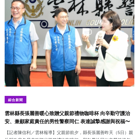
綜合新聞
雲林縣長張麗善暖心致贈父親節禮物咖啡杯 向辛勤守護治
安、兼顧家庭責任的男性警察同仁 表達誠摯感謝與祝福〜
【記者陳信利／雲林報導】父親節前夕，縣長張麗善昨天（5日）親