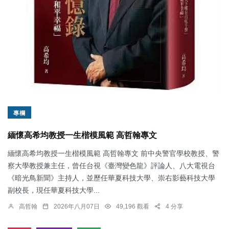
專欄
緬懷高希均教授一生楷模風範 高哲翰專文
緬懷高希均教授一生楷模風範 高哲翰專文 前中央警官學校教授、警
察大學教授兼主任，曾任台視《臺灣變色龍》評論人、八大電視台
《暗光鳥新聞》主持人，並歷任華夏科技大學、崇右影藝科技大學
副校長，現任華夏科技大學...
高哲翰
2026年八月07日
49,196 觀看
4 分享