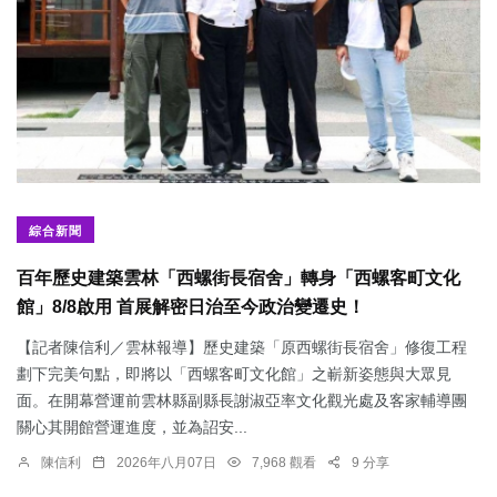
綜合新聞
百年歷史建築雲林「西螺街長宿舍」轉身「西螺客町文化
館」8/8啟用 首展解密日治至今政治變遷史！
【記者陳信利／雲林報導】歷史建築「原西螺街長宿舍」修復工程
劃下完美句點，即將以「西螺客町文化館」之嶄新姿態與大眾見
面。在開幕營運前雲林縣副縣長謝淑亞率文化觀光處及客家輔導團
關心其開館營運進度，並為詔安...
陳信利
2026年八月07日
7,968 觀看
9 分享