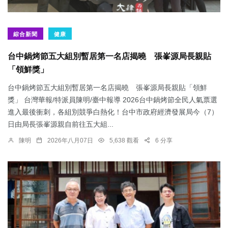
綜合新聞
健康
台中鍋烤節五大組別暫居第一名店揭曉 張峯源局長親貼
「領鮮獎」
台中鍋烤節五大組別暫居第一名店揭曉 張峯源局長親貼「領鮮
獎」 台灣華報/特派員陳明/臺中報導 2026台中鍋烤節全民人氣票選
進入最後衝刺，各組別競爭白熱化！台中市政府經濟發展局今（7）
日由局長張峯源親自前往五大組...
陳明
2026年八月07日
5,638 觀看
6 分享