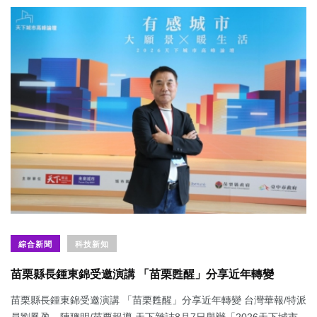
綜合新聞
科技新知
苗栗縣長鍾東錦受邀演講 「苗栗甦醒」分享近年轉變
苗栗縣長鍾東錦受邀演講 「苗栗甦醒」分享近年轉變 台灣華報/特派
員劉鳳盈、陳聰明/苗栗報導 天下雜誌8月7日舉辦「2026天下城市