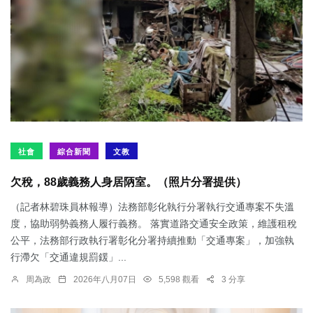
社會
綜合新聞
文教
欠稅，88歲義務人身居陃室。（照片分署提供）
（記者林碧珠員林報導）法務部彰化執行分署執行交通專案不失溫
度，協助弱勢義務人履行義務。 落實道路交通安全政策，維護租稅
公平，法務部行政執行署彰化分署持續推動「交通專案」，加強執
行滯欠「交通違規罰鍰」...
周為政
2026年八月07日
5,598 觀看
3 分享