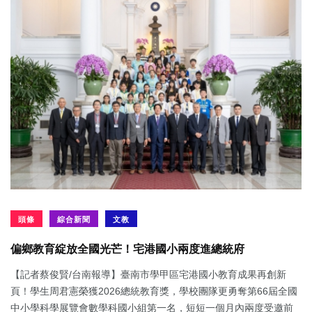
頭條
綜合新聞
文教
偏鄉教育綻放全國光芒！宅港國小兩度進總統府
【記者蔡俊賢/台南報導】臺南市學甲區宅港國小教育成果再創新
頁！學生周君憲榮獲2026總統教育獎，學校團隊更勇奪第66屆全國
中小學科學展覽會數學科國小組第一名，短短一個月內兩度受邀前