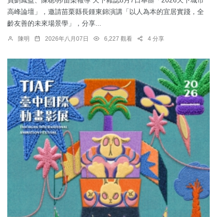
高峰論壇」，邀請苗栗縣長鍾東錦演講「以人為本的宜居實踐，全
齡友善的未來場景學」，分享...
陳明
2026年八月07日
6,227 觀看
4 分享