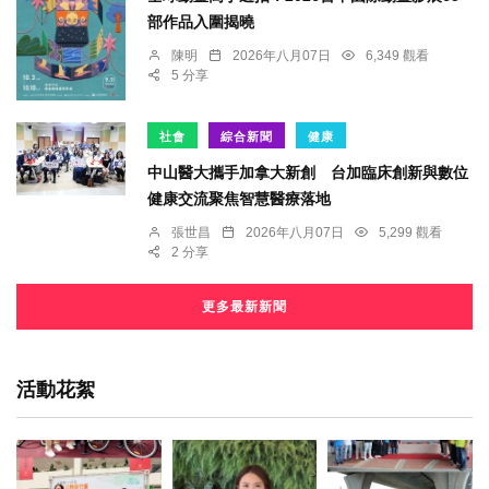
部作品入圍揭曉
陳明
2026年八月07日
6,349 觀看
5 分享
社會
綜合新聞
健康
中山醫大攜手加拿大新創 台加臨床創新與數位
健康交流聚焦智慧醫療落地
張世昌
2026年八月07日
5,299 觀看
2 分享
更多最新新聞
活動花絮