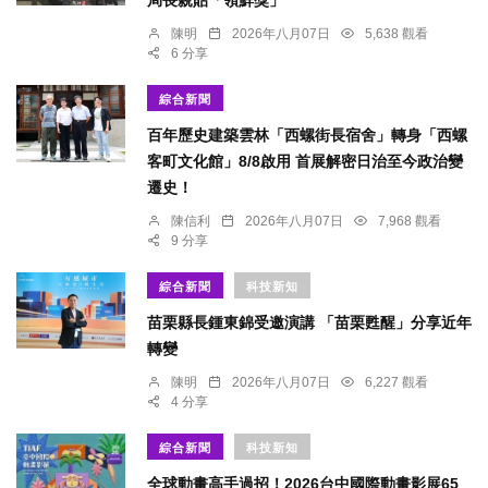
陳明
2026年八月07日
5,638 觀看
6 分享
綜合新聞
百年歷史建築雲林「西螺街長宿舍」轉身「西螺
客町文化館」8/8啟用 首展解密日治至今政治變
遷史！
陳信利
2026年八月07日
7,968 觀看
9 分享
綜合新聞
科技新知
苗栗縣長鍾東錦受邀演講 「苗栗甦醒」分享近年
轉變
陳明
2026年八月07日
6,227 觀看
4 分享
綜合新聞
科技新知
全球動畫高手過招！2026台中國際動畫影展65