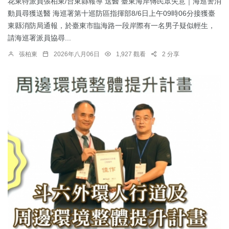
花東特派員張柏東/台東縣報導 送醫 臺東海岸傳民眾失意｜海巡警消
動員尋獲送醫 海巡署第十巡防區指揮部8/6日上午09時06分接獲臺
東縣消防局通報，於臺東市臨海路一段岸際有一名男子疑似輕生，
請海巡署派員協尋...
張柏東
2026年八月06日
1,927 觀看
2 分享