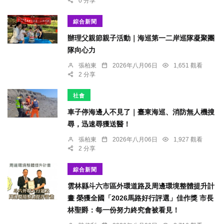
0 分享
綜合新聞
辦理父親節親子活動｜海巡第一二岸巡隊凝聚團
隊向心力
張柏東
2026年八月06日
1,651 觀看
2 分享
社會
車子停海邊人不見了｜臺東海巡、消防無人機搜
尋，迅速尋獲送醫！
張柏東
2026年八月06日
1,927 觀看
2 分享
綜合新聞
雲林縣斗六市區外環道路及周邊環境整體提升計
畫 榮獲全國「2026馬路好行評選」佳作獎 市長
林聖爵：每一份努力終究會被看見！