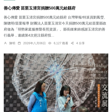
善心傳愛 苗栗玉清宮捐贈500萬元給縣府
善心傳愛 苗栗玉清宮捐贈500萬元給縣府 台灣華報/特派員劉鳳瑩、
陳聰明/苗栗報導 財團法人苗栗玉清宮今天捐贈500萬元給苗栗縣政
府做為「弱勢家庭服務暨長照資源」。縣長鍾東錦感謝玉清宮的善
行義舉，連續第4次挹注縣府投...
陳明
2026年八月06日
6,127 觀看
4 分享