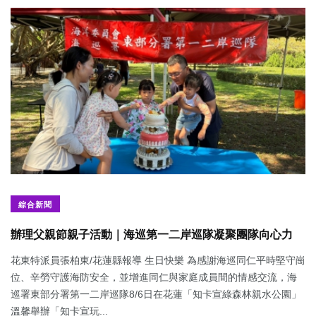
綜合新聞
辦理父親節親子活動｜海巡第一二岸巡隊凝聚團隊向心力
花東特派員張柏東/花蓮縣報導 生日快樂 為感謝海巡同仁平時堅守崗
位、辛勞守護海防安全，並增進同仁與家庭成員間的情感交流，海
巡署東部分署第一二岸巡隊8/6日在花蓮「知卡宣綠森林親水公園」
溫馨舉辦「知卡宣玩...