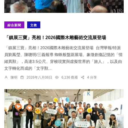
綜合新聞
文教
「鎮展三寶」亮相！2026國際木雕藝術交流展登場
「鎮展三寶」亮相！2026國際木雕藝術交流展登場 台灣華報/特派
員劉鳳瑩、陳聰明/三義報導 蜘蛛般盤踞展場、象徵創傷記憶的「情
緒異獸」，高達3.5公尺、穿梭現實與虛擬世界的「旅人」，以及由
文字轉化而成的「文字獸...
陳明
2026年八月06日
6,136 觀看
4 分享