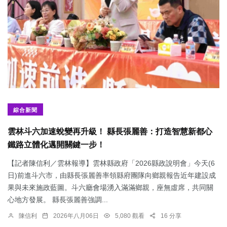
綜合新聞
雲林斗六加速蛻變再升級！ 縣長張麗善：打造智慧新都心
鐵路立體化邁開關鍵一步！
【記者陳信利／雲林報導】雲林縣政府「2026縣政說明會」今天(6
日)前進斗六市，由縣長張麗善率領縣府團隊向鄉親報告近年建設成
果與未來施政藍圖。斗六廳會場湧入滿滿鄉親，座無虛席，共同關
心地方發展。 縣長張麗善強調...
陳信利
2026年八月06日
5,080 觀看
16 分享