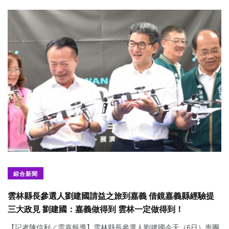
綜合新聞
雲林縣長參選人劉建國請益之旅到嘉義 借鏡嘉義縣經驗提
三大政見 劉建國：嘉義做得到 雲林一定做得到！
【記者陳信利／雲嘉報導】雲林縣長參選人劉建國今天（6日）率團