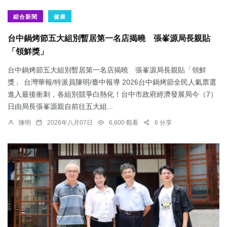
綜合新聞
健康
台中鍋烤節五大組別暫居第一名店揭曉 張峯源局長親貼
「領鮮獎」
台中鍋烤節五大組別暫居第一名店揭曉 張峯源局長親貼「領鮮
獎」 台灣華報/特派員陳明/臺中報導 2026台中鍋烤節全民人氣票選
進入最後衝刺，各組別競爭白熱化！台中市政府經濟發展局今（7）
日由局長張峯源親自前往五大組...
陳明
2026年八月07日
6,600 觀看
6 分享