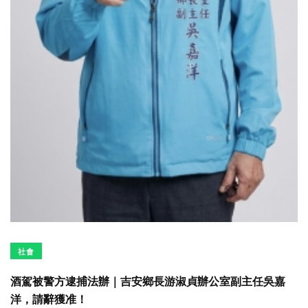
社會
酒駕被警方逮捕法辦｜吉安鄉長游淑貞辦公室副主任吳嘉
洋，請辭獲准！