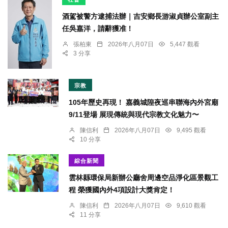
酒駕被警方逮捕法辦｜吉安鄉長游淑貞辦公室副主
任吳嘉洋，請辭獲准！
張柏東
2026年八月07日
5,447 觀看
3 分享
宗教
105年歷史再現！ 嘉義城隍夜巡串聯海內外宮廟
9/11登場 展現傳統與現代宗教文化魅力〜
陳信利
2026年八月07日
9,495 觀看
10 分享
綜合新聞
雲林縣環保局新辦公廳舍周邊空品淨化區景觀工
程 榮獲國內外4項設計大獎肯定！
陳信利
2026年八月07日
9,610 觀看
11 分享