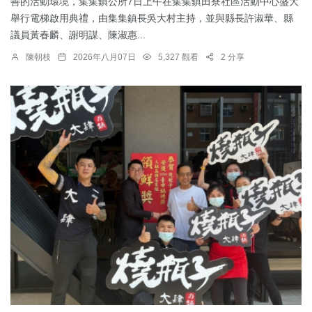
善的活動環境，集集鎮公所7日上午在集集鎮田寮社區活動中心盛大
舉行電梯啟用典禮，由集集鎮長吳大村主持，並與縣長許淑華、縣
議員黃春麟、謝明謀、陳淑惠...
陳朝枝
2026年八月07日
5,327 觀看
2 分享