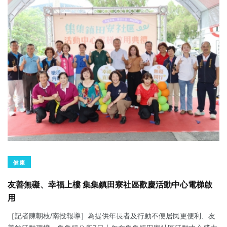
健康
友善無礙、幸福上樓 集集鎮田寮社區歡慶活動中心電梯啟
用
［記者陳朝枝/南投報導］為提供年長者及行動不便居民更便利、友