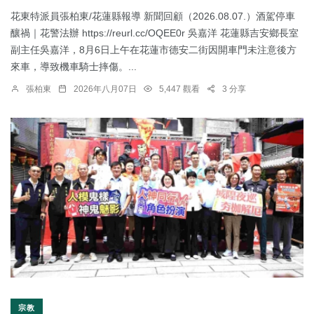
花東特派員張柏東/花蓮縣報導 新聞回顧（2026.08.07.）酒駕停車
釀禍｜花警法辦 https://reurl.cc/OQEE0r 吳嘉洋 花蓮縣吉安鄉長室
副主任吳嘉洋，8月6日上午在花蓮市德安二街因開車門未注意後方
來車，導致機車騎士摔傷。...
張柏東
2026年八月07日
5,447 觀看
3 分享
宗教