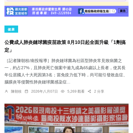
健康
公費成人肺炎鏈球菌疫苗政策 8月10日起全面升級「1劑搞
定」
［記者陳朝枝/南投報導］肺炎鏈球菌為社區型肺炎常見致病菌之
一，約占27%，且肺炎死亡個案中逾九成為65歲以上長者，使其長
年位居國人十大死因第3名；當免疫力低下時，尚可能引發敗血症、
腦膜炎等侵襲性肺炎鏈球菌感染症...
陳朝枝
2026年八月07日
5,269 觀看
2 分享