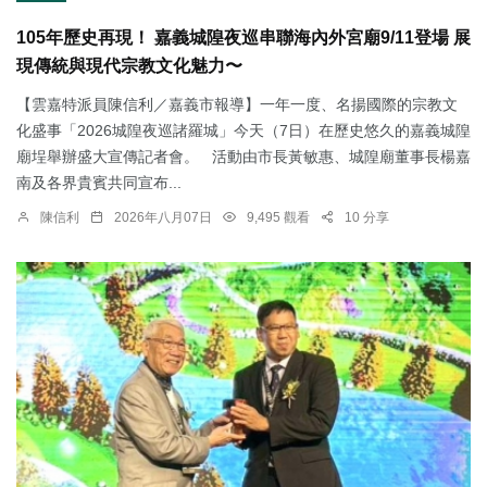
105年歷史再現！ 嘉義城隍夜巡串聯海內外宮廟9/11登場 展
現傳統與現代宗教文化魅力〜
【雲嘉特派員陳信利／嘉義市報導】一年一度、名揚國際的宗教文
化盛事「2026城隍夜巡諸羅城」今天（7日）在歷史悠久的嘉義城隍
廟埕舉辦盛大宣傳記者會。 活動由市長黃敏惠、城隍廟董事長楊嘉
南及各界貴賓共同宣布...
陳信利
2026年八月07日
9,495 觀看
10 分享