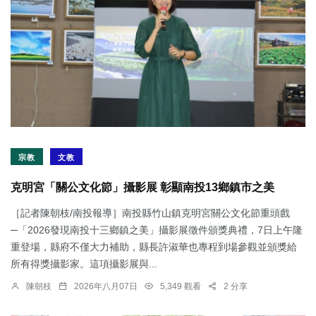
宗教
文教
克明宮「關公文化節」攝影展 彰顯南投13鄉鎮市之美
［記者陳朝枝/南投報導］南投縣竹山鎮克明宮關公文化節重頭戲
─「2026發現南投十三鄉鎮之美」攝影展徵件頒獎典禮，7日上午隆
重登場，縣府不僅大力補助，縣長許淑華也專程到場參觀並頒獎給
所有得獎攝影家。這項攝影展與...
陳朝枝
2026年八月07日
5,349 觀看
2 分享