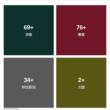
69
+
76
+
宗教
農業
34
+
2
+
科技新知
大陸