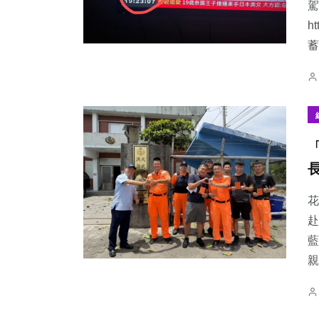
駕
h
蓄
花
赴
藍
親