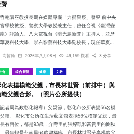
發聲
哲翰講座教授長期在媒體專欄「力挺警察」發聲 前中央
官學校教授、警察大學教授兼主任，曾任台視《臺灣變
龍》評論人、八大電視台《暗光鳥新聞》主持人，並歷
121
+
36
+
208
+
華夏科技大學、崇右影藝科技大學副校長，現任華夏...
專欄
科技新知
健康
高哲翰
2026年八月08日
49,159 觀看
3 分享
社會
綜合新聞
健康
文教
彰化表揚模範父親，市長林世賢（前排中）與
72
+
68
+
模範父親合影。（照片公所提供）
農業
宗教
記者周為政彰化報導）父親節，彰化市公所表揚56名模
父親。 彰化市公所在生活藝文館表揚56位模範父親，最
長有兩位，都是93歲，介壽里的張燦凱和富貴里的劉秋
，最年輕是茄南里64歲廖福臨，市長林世賢分享模範父...