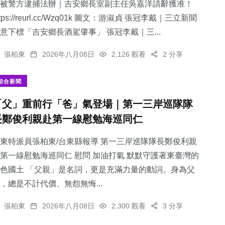
被警方逮捕法辦｜吉安鄉長室副主任吳嘉洋請辭獲准！
ttps://reurl.cc/Wzq01k 圖文：游淑貞 張冠李戴｜三立新聞
意下標「吉安鄉長酒駕肇事」 張冠李戴｜三...
張柏東
2026年八月08日
2,126 觀看
2 分享
綜合新聞
「父」重前行「爸」氣登場｜第一三岸巡隊隊
長鄭俊利親赴第一線慰勉海巡同仁
東特派員張柏東/台東縣報導 第一三岸巡隊隊長鄭俊利親
第一線慰勉海巡同仁 慰問 加油打氣 默默守護著東臺灣的
色國土 「父親」是名詞，更是充滿力量的動詞。身為父
，總是不計代價、無怨無悔...
張柏東
2026年八月08日
2,300 觀看
3 分享