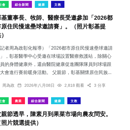
社會
綜合新聞
健康
文教
彰基董事長、牧師、醫療長受邀參加「2026都
市原住民慢速壘球邀請賽」。（照片彰基提
供）
記者周為政彰化報導）「2026都市原住民慢速壘球邀請
」，彰基醫學中心受邀在球場設置醫療救護站，除關心
員的身體健康外，還由醫院健康促進團隊隊員到球場跟
大會進行賽前暖身活動。 父親節，彰基關懷原住民族...
周為政
2026年八月08日
2,818 觀看
3 分享
社會
農業
綜合新聞
健康
文教
父親節透早，陳素月到果菜市場向農友問安。
（照片競選提供）