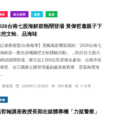
農業
綜合新聞
健康
旅遊
2026台南七股海鮮節熱鬧登場 黃偉哲邀親子下
水挖文蛤、品海味
記者蔡俊賢/台南報導】受颱風影響延期的「2026台南七
海鮮節－觀光赤嘴園挖文蛤體驗活動」，(8)日在七股六
碼頭熱鬧登場，吸引近1,500位民眾報名參加。台南市長
偉哲、台江國家公園管理處副處長賴宥甫、雲嘉南濱海
..
蔡俊賢
2026年八月08日
300 觀看
0 分享
專欄
高哲翰講座教授長期在媒體專欄「力挺警察」