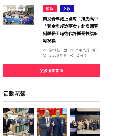
頭條
文教
南投青年躍上國際！旭光高中
「黃金海岸造夢者」赴澳圓夢
副縣長王瑞德代許縣長授旗鼓
勵祝福
陳朝枝
2026年八月08日
2,256 觀看
2 分享
更多最新新聞
活動花絮