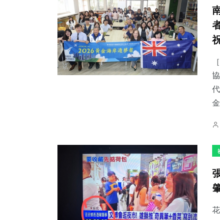
［
協
代
金
花