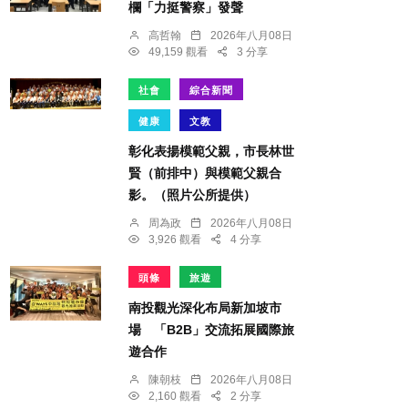
欄「力挺警察」發聲
高哲翰
2026年八月08日
49,159 觀看
3 分享
社會
綜合新聞
健康
文教
彰化表揚模範父親，市長林世
賢（前排中）與模範父親合
影。（照片公所提供）
周為政
2026年八月08日
3,926 觀看
4 分享
頭條
旅遊
南投觀光深化布局新加坡市
場 「B2B」交流拓展國際旅
遊合作
陳朝枝
2026年八月08日
2,160 觀看
2 分享