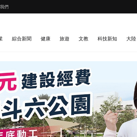
我們
業
綜合新聞
健康
旅遊
文教
科技新知
大陸