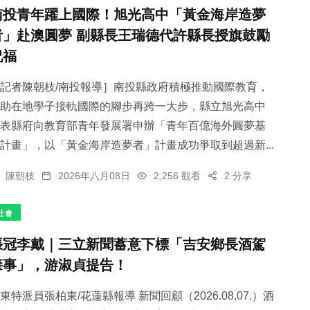
南投青年躍上國際！旭光高中「黃金海岸造夢
者」赴澳圓夢 副縣長王瑞德代許縣長授旗鼓勵
祝福
記者陳朝枝/南投報導］南投縣政府積極推動國際教育，
助在地學子接軌國際的腳步再跨一大步，縣立旭光高中
表縣府向教育部青年發展署申辦「青年百億海外圓夢基
計畫」，以「黃金海岸造夢者」計畫成功爭取到超過新...
陳朝枝
2026年八月08日
2,256 觀看
2 分享
社會
張冠李戴｜三立新聞蓄意下標「吉安鄉長酒駕
肇事」，游淑貞提告！
東特派員張柏東/花蓮縣報導 新聞回顧（2026.08.07.）酒