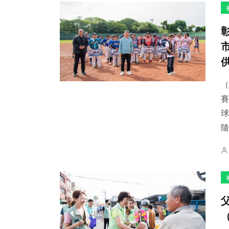
（
賽
球
隨