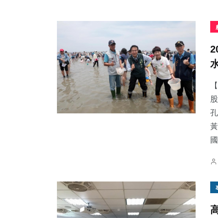
【
股
孔
黃
國.