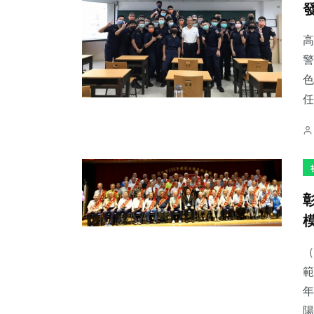
高
警
色
52
+
741
+
169
+
任
頭條
綜合新聞
旅遊
229
+
2
+
390
+
文教
大陸
社會
（
範
年
陽