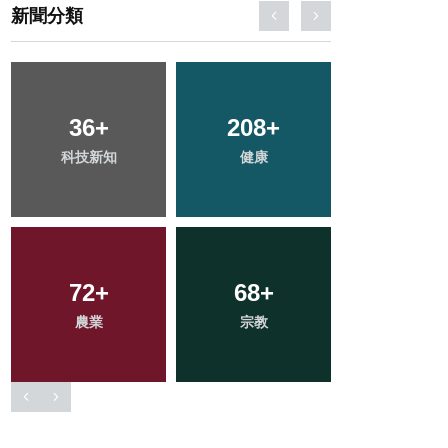
新聞分類
50
+
702
+
160
+
頭條
綜合新聞
旅遊
239
+
2
+
407
+
文教
大陸
社會