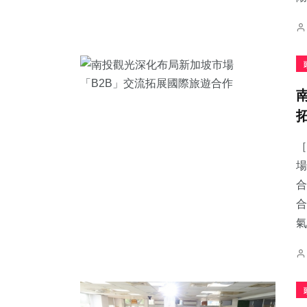
［
場
合
合
氣.