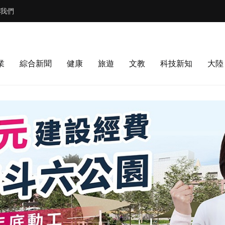
我們
業
綜合新聞
健康
旅遊
文教
科技新知
大陸