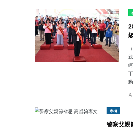
（
親
蚵
丁
動
專欄
警察父親