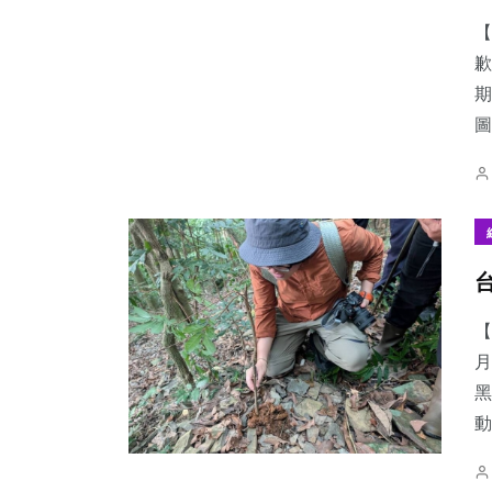
【
歉
期
圖
404
+
119
+
68
+
社會
專欄
宗教
727
+
237
+
216
+
【
綜合新聞
文教
健康
月
黑
動