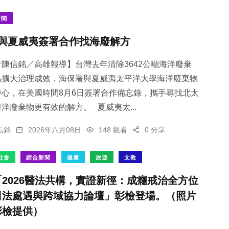
新聞
與夏威夷簽署合作找海廢解方
陳信銘／高雄報導】台灣去年清除3642公噸海洋廢棄
為擴大治理成效，海保署與夏威夷太平洋大學海洋廢棄物
中心，在美國時間8月6日簽署合作備忘錄，攜手尋找北太
洋廢棄物更有效的解方。 夏威夷太...
信銘
2026年八月08日
148 觀看
0 分享
社會
綜合新聞
健康
旅遊
文教
「2026醫法共構，實證新徑：成癮戒治全方位
司法處遇與跨域協力論壇」彰檢登場。（照片
彰檢提供）