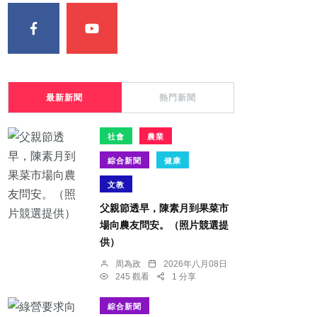
最新新聞
熱門新聞
社會
農業
綜合新聞
健康
文教
父親節透早，陳素月到果菜市
場向農友問安。（照片競選提
供）
周為政
2026年八月08日
245 觀看
1 分享
綜合新聞