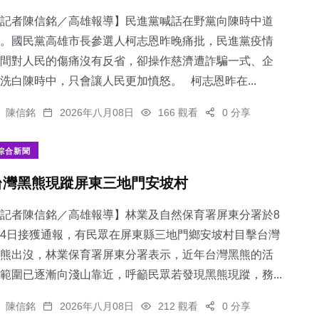
記者陳信銘／高雄報導】民進黨喊話在野黨向陳時中道
。國民黨高雄市長參選人柯志恩昨晚痛批，民進黨疫情
間對人民的傷痛沒有反省，卻操作慈濟遭詐騙一式、企
洗白陳時中，只會讓人民更加憤怒。 柯志恩昨在...
75
+
農業
陳信銘
2026年八月08日
166 觀看
0 分享
綜合新聞
台灣黑熊現蹤屏東三地門安坡村
記者陳信銘／高雄報導】林業及自然保育署屏東分署於8
4日接獲通報，有民眾在屏東縣三地門鄉安坡村目擊台灣
熊出沒，林業保育署屏東分署表示，近年台灣黑熊的活
範圍已逐漸向淺山靠近，呼籲民眾若發現黑熊現蹤，務...
陳信銘
2026年八月08日
212 觀看
0 分享