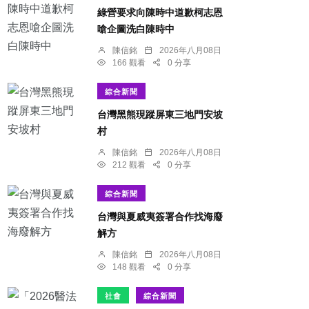
綠營要求向陳時中道歉柯志恩
嗆企圖洗白陳時中
陳信銘
2026年八月08日
166 觀看
0 分享
綜合新聞
台灣黑熊現蹤屏東三地門安坡
村
陳信銘
2026年八月08日
212 觀看
0 分享
綜合新聞
台灣與夏威夷簽署合作找海廢
解方
陳信銘
2026年八月08日
148 觀看
0 分享
社會
綜合新聞