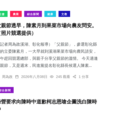
社會
農業
綜合新聞
健康
文教
父親節透早，陳素月到果菜市場向農友問安。
（照片競選提供）
記者周為政溪湖、彰化報導）「父親節」，參選彰化縣
的立委陳素月，一大早就到溪湖果菜市場向農民請安，
午趕回競選總部，與親子分享父親節的溫情。 今天適逢
親節，又是週末，民進黨提名彰化縣長候選人陳素...
周為政
2026年八月08日
245 觀看
1 分享
綜合新聞
綠營要求向陳時中道歉柯志恩嗆企圖洗白陳時
中