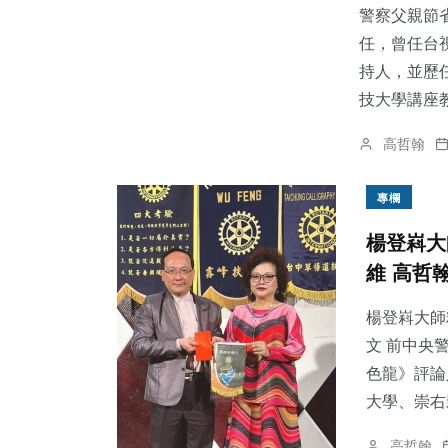
警察父親節
任，曾任台
持人，並歷
技大學講座教
高哲翰
專欄
楊登嵙大
維 高哲
楊登嵙大師
文 前中央
色龍》評論
大學、崇右影
高哲翰