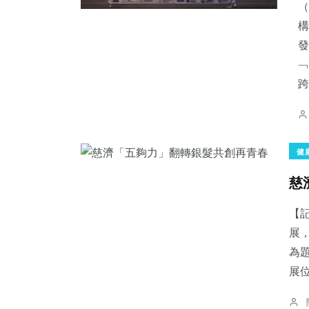
（
構
發
﹁
跨.
健
慈
【
展
為
展位