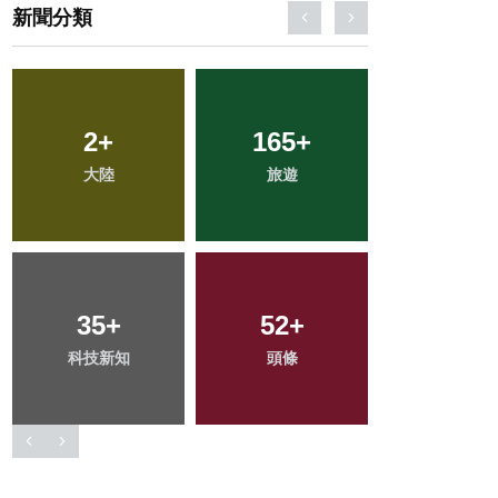
新聞分類
404
2
+
+
165
119
+
+
68
+
大陸
社會
旅遊
專欄
宗教
727
35
+
+
237
52
+
+
216
+
科技新知
綜合新聞
頭條
文教
健康