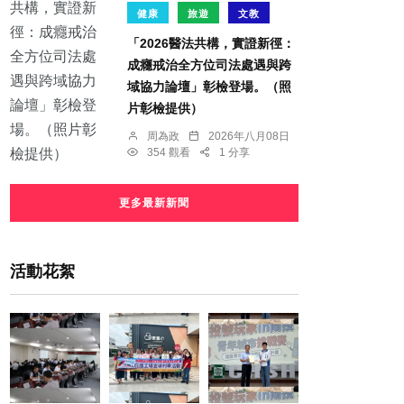
健康
旅遊
文教
「2026醫法共構，實證新徑：
成癮戒治全方位司法處遇與跨
域協力論壇」彰檢登場。（照
片彰檢提供）
周為政
2026年八月08日
354 觀看
1 分享
更多最新新聞
活動花絮