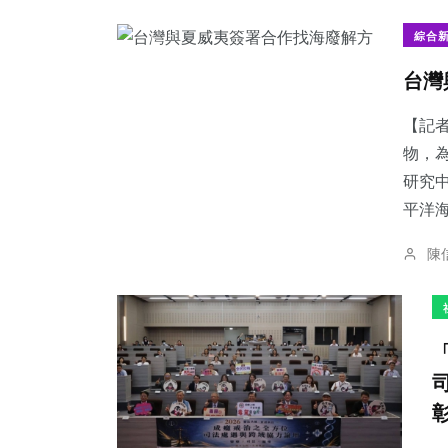
綜合
台灣
【記者
物，
研究
平洋海
陳