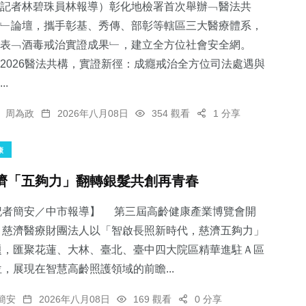
記者林碧珠員林報導）彰化地檢署首次舉辦﹁醫法共
﹂論壇，攜手彰基、秀傳、部彰等轄區三大醫療體系，
表﹁酒毒戒治實證成果﹂，建立全方位社會安全網。
2026醫法共構，實證新徑：成癮戒治全方位司法處遇與
..
周為政
2026年八月08日
354 觀看
1 分享
康
濟「五夠力」翻轉銀髮共創再青春
記者簡安／中市報導】 第三屆高齡健康產業博覽會開
，慈濟醫療財團法人以「智啟長照新時代，慈濟五夠力」
題，匯聚花蓮、大林、臺北、臺中四大院區精華進駐Ａ區
，展現在智慧高齡照護領域的前瞻...
簡安
2026年八月08日
169 觀看
0 分享