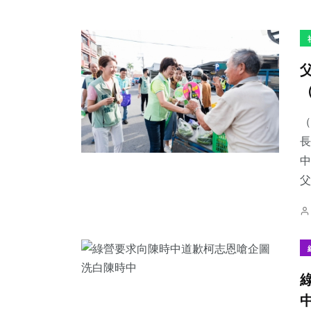
（
長
中
父