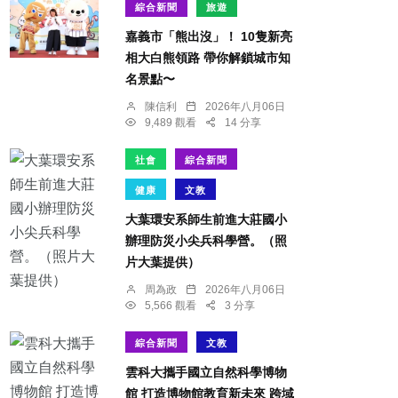
綜合新聞
旅遊
嘉義市「熊出沒」！ 10隻新亮
相大白熊領路 帶你解鎖城市知
名景點〜
陳信利
2026年八月06日
9,489 觀看
14 分享
社會
綜合新聞
健康
文教
大葉環安系師生前進大莊國小
辦理防災小尖兵科學營。（照
片大葉提供）
周為政
2026年八月06日
5,566 觀看
3 分享
綜合新聞
文教
雲科大攜手國立自然科學博物
館 打造博物館教育新未來 跨域