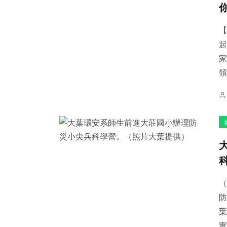
【
起
家
21
+
76
+
38
+
領
宗教
文教
專欄
69
+
16
+
270
+
健康
頭條
綜合新聞
（
防
葉
實