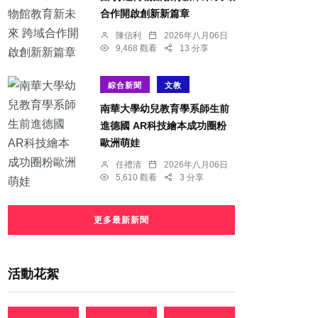
合作開啟創新新篇章
陳信利
2026年八月06日
9,468 觀看
13 分享
綜合新聞
文教
南華大學幼兒教育學系師生前
進德國 AR科技繪本成功圈粉
歐洲萌娃
任禮清
2026年八月06日
5,610 觀看
3 分享
更多最新新聞
活動花絮