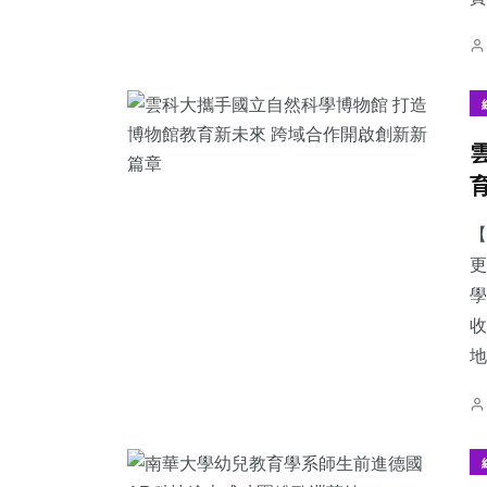
【
更
學
收
地.