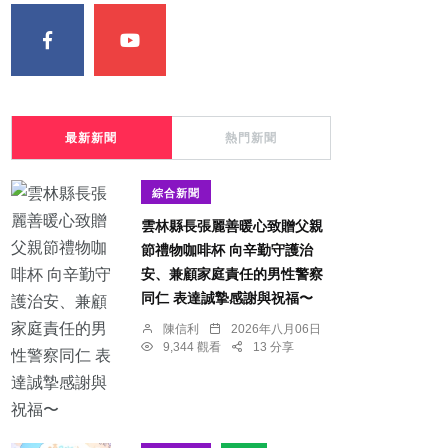
最新新聞
熱門新聞
綜合新聞
雲林縣長張麗善暖心致贈父親
節禮物咖啡杯 向辛勤守護治
安、兼顧家庭責任的男性警察
同仁 表達誠摯感謝與祝福〜
陳信利
2026年八月06日
9,344 觀看
13 分享