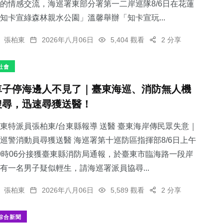
的情感交流，海巡署東部分署第一二岸巡隊8/6日在花蓮
知卡宣綠森林親水公園」溫馨舉辦「知卡宣玩...
張柏東
2026年八月06日
5,404 觀看
2 分享
社會
車子停海邊人不見了｜臺東海巡、消防無人機
搜尋，迅速尋獲送醫！
東特派員張柏東/台東縣報導 送醫 臺東海岸傳民眾失意｜
巡警消動員尋獲送醫 海巡署第十巡防區指揮部8/6日上午
9時06分接獲臺東縣消防局通報，於臺東市臨海路一段岸
有一名男子疑似輕生，請海巡署派員協尋...
張柏東
2026年八月06日
5,589 觀看
2 分享
綜合新聞