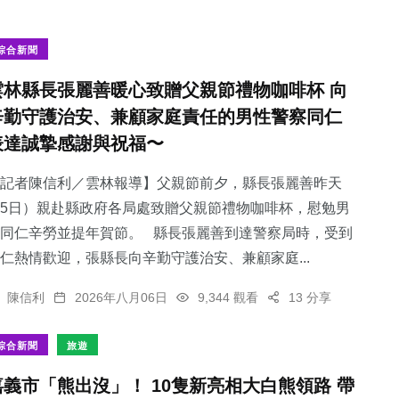
綜合新聞
雲林縣長張麗善暖心致贈父親節禮物咖啡杯 向
辛勤守護治安、兼顧家庭責任的男性警察同仁
表達誠摯感謝與祝福〜
記者陳信利／雲林報導】父親節前夕，縣長張麗善昨天
5日）親赴縣政府各局處致贈父親節禮物咖啡杯，慰勉男
同仁辛勞並提年賀節。 縣長張麗善到達警察局時，受到
仁熱情歡迎，張縣長向辛勤守護治安、兼顧家庭...
陳信利
2026年八月06日
9,344 觀看
13 分享
綜合新聞
旅遊
嘉義市「熊出沒」！ 10隻新亮相大白熊領路 帶