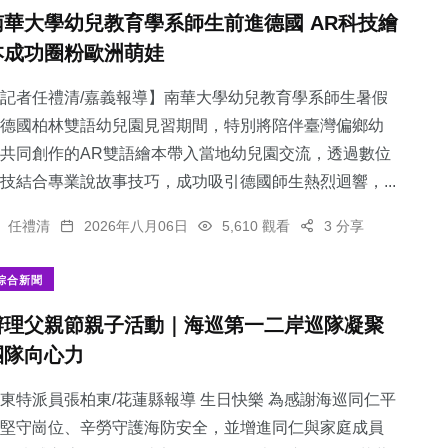
南華大學幼兒教育學系師生前進德國 AR科技繪
本成功圈粉歐洲萌娃
記者任禮清/嘉義報導】南華大學幼兒教育學系師生暑假
德國柏林雙語幼兒園見習期間，特別將陪伴臺灣偏鄉幼
共同創作的AR雙語繪本帶入當地幼兒園交流，透過數位
技結合專業說故事技巧，成功吸引德國師生熱烈迴響，...
任禮清
2026年八月06日
5,610 觀看
3 分享
綜合新聞
辦理父親節親子活動｜海巡第一二岸巡隊凝聚
團隊向心力
東特派員張柏東/花蓮縣報導 生日快樂 為感謝海巡同仁平
堅守崗位、辛勞守護海防安全，並增進同仁與家庭成員