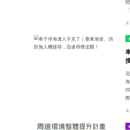
間
「
花
海
0
際