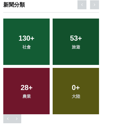
新聞分類
130
21
+
+
53
76
+
+
38
+
社會
宗教
旅遊
文教
專欄
28
80
+
+
19
0
+
+
270
+
農業
健康
大陸
頭條
綜合新聞