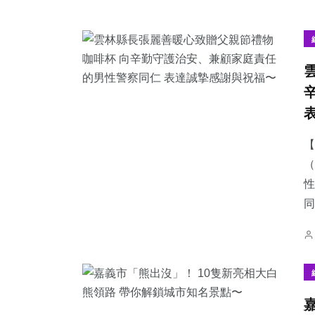
【
（
性
同