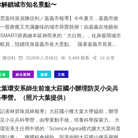
你解鎖城市知名景點〜
雲嘉特派員陳信利／嘉義市報導】今年夏天，嘉義市掀
一股療癒又充滿趣味的城市尋寶熱潮！由嘉義在地藝術
SMART經典繪本延伸而來的「大白熊」，化身最萌城市
11
+
航員，陸續現身嘉義市各大景點。 隨著嘉義市長黃...
科技新知
陳信利
2026年八月06日
9,489 觀看
14 分享
社會
綜合新聞
健康
文教
大葉環安系師生前進大莊國小辦理防災小尖兵
科學營。（照片大葉提供）
記者林碧珠員林報導）大莊國小獲大葉大學協助，辦理
災小尖兵科學營，由學童動手做，培養科學探索力。 大
環安系主任周中祺的「Science Agora模式擴大大眾科普
踐計畫」，獲國科會補助，與溪州鄉大莊國小攜手舉辦...