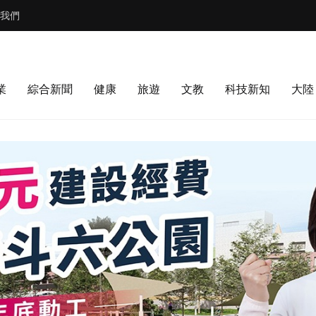
我們
業
綜合新聞
健康
旅遊
文教
科技新知
大陸