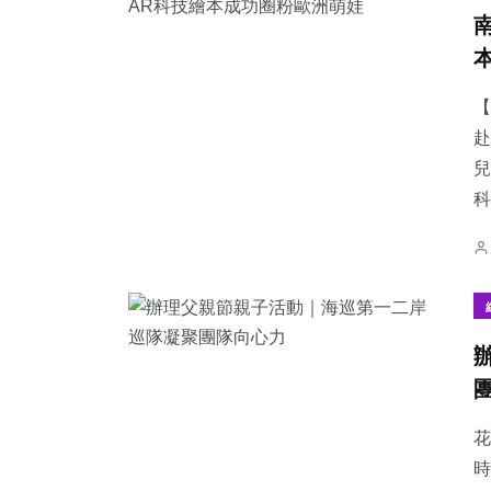
【
赴
兒
科
花
時