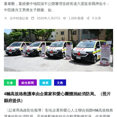
量暴斃，案經臺中地院採不公開審理並經長達六度延長羈押迄今；
中院痛斥王男將女子餵藥、如...
台中特派記者
2026年八月07日
1,089 觀看
0 分享
社會
綜合新聞
健康
文教
4輛高規格救護車由企業家和愛心團體捐給消防局。（照片
縣府提供）
〔記者周為政彰化報導〕彰化企業和愛心人士聯合捐贈4輛高規格救
護車給彰化消防局，高規格配備包括全自動電動擔架床，代表受贈