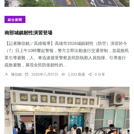
綜合新聞
南部城鎮韌性演習登場
【記者陳信銘／高雄報導】高雄市2026城鎮韌性（防空）演習於今
（7）日上午10時響起警報，警方立即出動進行交通管制，並疏散民
眾引導避難，人、車迅速接受警察及民防執勤人員指揮、引導進行
疏散避難，展現全民防衛韌性的...
陳信銘
2026年八月07日
1,033 觀看
0 分享