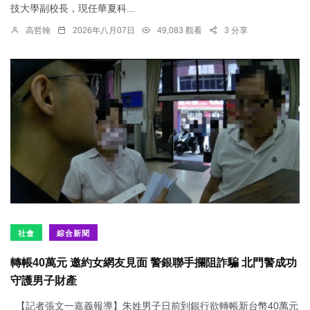
技大學副校長，現任華夏科...
高哲翰
2026年八月07日
49,083 觀看
3 分享
社會
綜合新聞
轉帳40萬元 邀約女網友見面 警銀聯手攔阻詐騙 北門警成功
守護男子財產
【記者張文一嘉義報導】朱姓男子日前到銀行欲轉帳新台幣40萬元