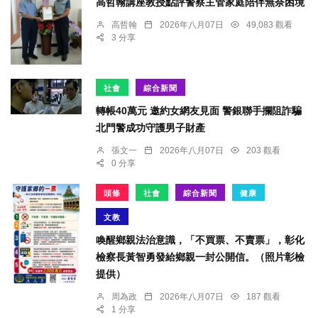
高哲翰講座教授點評警察主管家庭陪伴無奈困境
高哲翰
2026年八月07日
49,083 觀看
3 分享
社會
綜合新聞
轉帳40萬元 邀約女網友見面 警銀聯手攔阻詐騙
北門警成功守護男子財產
張文一
2026年八月07日
203 觀看
0 分享
頭條
社會
綜合新聞
健康
文教
喚醒鄉親法治意識，「不買票、不賣票」，彰化
檢察長黃智勇發給鄉親一封公開信。（照片彰檢
提供）
周為政
2026年八月07日
187 觀看
1 分享