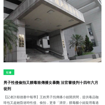
社會
男子性侵偷拍又餵毒致傳播女暴斃 法官審後判十四年六月
徒刑
【記者許順德臺中報導】王姓男子找傳播小姐開房間，提供毒品咖
啡包又趁她昏迷時性侵、偷拍，更拿「滴管」餵毒釀小姐疑用毒過