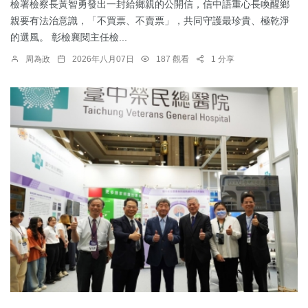
檢署檢察長黃智勇發出一封給鄉親的公開信，信中語重心長喚醒鄉
親要有法治意識，「不買票、不賣票」，共同守護最珍貴、極乾淨
的選風。 彰檢襄閱主任檢...
周為政
2026年八月07日
187 觀看
1 分享