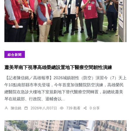
綜合新聞
蕭美琴南下視導高雄榮總設置地下醫療空間韌性演練
【記者陳信銘／高雄報導】2026城鎮韌性（防空）演習今（7）天上
午10點南部縣市率先登場，今年首度加強醫院防空演練，高雄榮民
總醫院在急診大樓地下室規劃地下替代醫療空間轉置，副總統蕭美
琴在統裁部、行政院、退輔會以...
陳信銘
2026年八月07日
739 觀看
0 分享