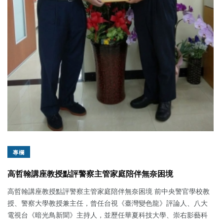
專欄
高哲翰講座教授點評警察主管家庭陪伴無奈困境
高哲翰講座教授點評警察主管家庭陪伴無奈困境 前中央警官學校教
授、警察大學教授兼主任，曾任台視《臺灣變色龍》評論人、八大
電視台《暗光鳥新聞》主持人，並歷任華夏科技大學、崇右影藝科