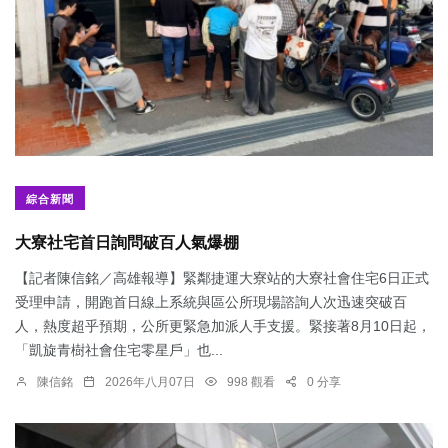
綜合新聞
大寮社宅首日詢問破百人氣爆棚
【記者陳信銘／高雄報導】緊鄰捷運大寮站的大寮社會住宅6日正式
受理申請，開跑首日線上系統與區公所現場諮詢人次迅速突破百
人，熱度超乎預期，公所更緊急加派人手支援。緊接著8月10日起，
「凱旋青樹社會住宅零星戶」也...
陳信銘
2026年八月07日
998 觀看
0 分享