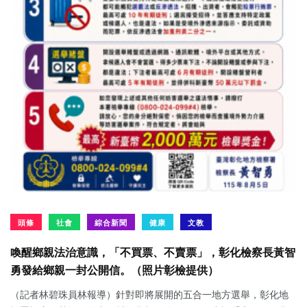
頭條
社會
綜合新聞
健康
文教
喚醒鄉親法治意識，「不買票、不賣票」，彰化檢察長黃智
勇發給鄉親一封公開信。（照片彰檢提供）
（記者林碧珠員林報導）針對即將展開的五合一地方選舉，彰化地