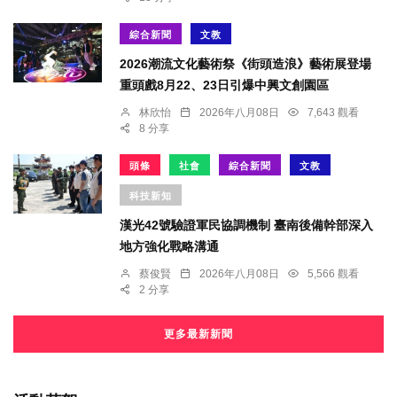
綜合新聞
文教
2026潮流文化藝術祭《街頭造浪》藝術展登場
重頭戲8月22、23日引爆中興文創園區
林欣怡
2026年八月08日
7,643 觀看
8 分享
頭條
社會
綜合新聞
文教
科技新知
漢光42號驗證軍民協調機制 臺南後備幹部深入
地方強化戰略溝通
蔡俊賢
2026年八月08日
5,566 觀看
2 分享
更多最新新聞