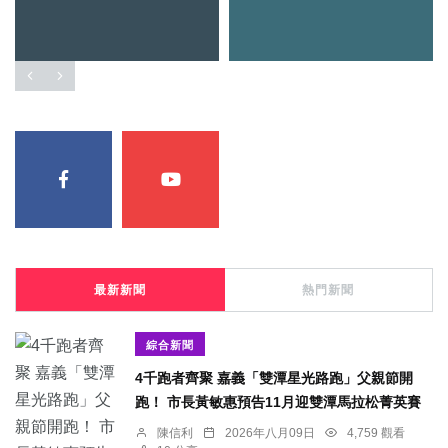
最新新聞
熱門新聞
綜合新聞
4千跑者齊聚 嘉義「雙潭星光路跑」父親節開
跑！ 市長黃敏惠預告11月迎雙潭馬拉松菁英賽
陳信利
2026年八月09日
4,759 觀看