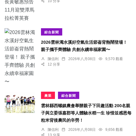
10 分享
綜合新聞
2026雲林濁水溪好空氣生活節崙背熱鬧登場！
親子攜手齊體驗 共創永續幸福家園〜
陳信利
2026年八月08日
9,570 觀看
12 分享
農業
綜合新聞
雲林縣西螺鎮農會舉辦親子下田趣活動 200名親
子與立委張嘉郡等人體驗水稻一生 珍惜並感恩每
粒米背後農民的辛勞！
陳信利
2026年八月08日
9,656 觀看
13 分享