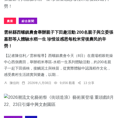
農業
綜合新聞
雲林縣西螺鎮農會舉辦親子下田趣活動 200名親子與立委張
嘉郡等人體驗水稻一生 珍惜並感恩每粒米背後農民的辛
勞！
【記者陳信利／雲林報導】西螺鎮農會今天（8日）在鹿場稻榖乾燥
中心西側農田，舉辦稻米專區-水稻一生系列體驗活動，約200名親
子一起下田插秧，接觸泥土與秧苗，從實際體驗中認識稻作文化，
感受農村生活踏實與樂趣，以期...
陳信利
2026年八月08日
9,656 觀看
13 分享