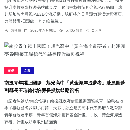
［記者陳朝枝/南投報導］南投縣政府持續拓展海外觀光市場，積極
提升南投國際旅遊品牌能見度，參加中彰投苗聯合觀光行銷團，遠
赴新加坡辦理觀光B2B交流活動，縣府整合日月潭力麗溫德姆酒店、
力麗哲園-日潭館、九九峰氦氣...
陳朝枝
2026年八月08日
5,465 觀看
2 分享
頭條
文教
南投青年躍上國際！旭光高中「黃金海岸造夢者」赴澳圓夢
副縣長王瑞德代許縣長授旗鼓勵祝福
［記者陳朝枝/南投報導］南投縣政府積極推動國際教育，協助在地
學子接軌國際的腳步再跨一大步，縣立旭光高中代表縣府向教育部
青年發展署申辦「青年百億海外圓夢基金計畫」，以「黃金海岸造
夢者」計畫成功爭取到超過新...