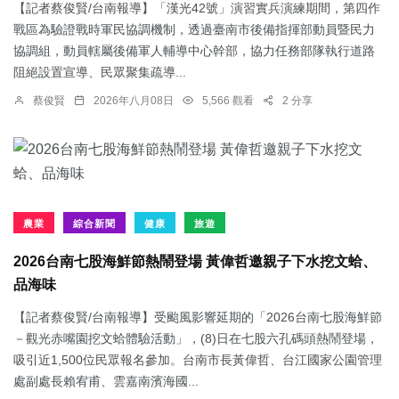
【記者蔡俊賢/台南報導】「漢光42號」演習實兵演練期間，第四作
戰區為驗證戰時軍民協調機制，透過臺南市後備指揮部動員暨民力
協調組，動員轄屬後備軍人輔導中心幹部，協力任務部隊執行道路
阻絕設置宣導、民眾聚集疏導...
蔡俊賢
2026年八月08日
5,566 觀看
2 分享
農業
綜合新聞
健康
旅遊
2026台南七股海鮮節熱鬧登場 黃偉哲邀親子下水挖文蛤、
品海味
【記者蔡俊賢/台南報導】受颱風影響延期的「2026台南七股海鮮節
－觀光赤嘴園挖文蛤體驗活動」，(8)日在七股六孔碼頭熱鬧登場，
吸引近1,500位民眾報名參加。台南市長黃偉哲、台江國家公園管理
處副處長賴宥甫、雲嘉南濱海國...