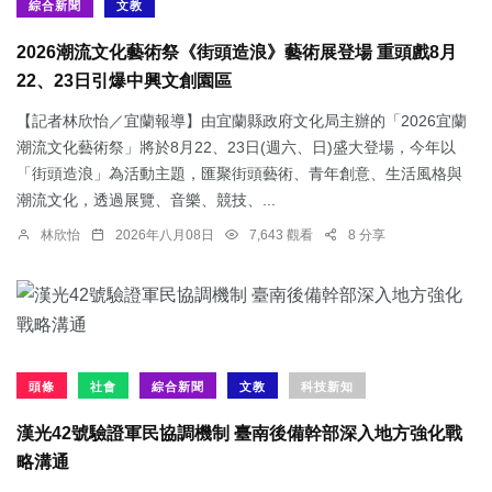
綜合新聞
文教
2026潮流文化藝術祭《街頭造浪》藝術展登場 重頭戲8月
22、23日引爆中興文創園區
【記者林欣怡／宜蘭報導】由宜蘭縣政府文化局主辦的「2026宜蘭
潮流文化藝術祭」將於8月22、23日(週六、日)盛大登場，今年以
「街頭造浪」為活動主題，匯聚街頭藝術、青年創意、生活風格與
潮流文化，透過展覽、音樂、競技、...
林欣怡
2026年八月08日
7,643 觀看
8 分享
頭條
社會
綜合新聞
文教
科技新知
漢光42號驗證軍民協調機制 臺南後備幹部深入地方強化戰
略溝通