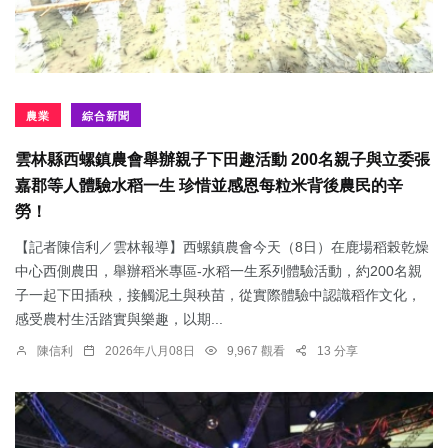
農業
綜合新聞
雲林縣西螺鎮農會舉辦親子下田趣活動 200名親子與立委張
嘉郡等人體驗水稻一生 珍惜並感恩每粒米背後農民的辛
勞！
【記者陳信利／雲林報導】西螺鎮農會今天（8日）在鹿場稻榖乾燥
中心西側農田，舉辦稻米專區-水稻一生系列體驗活動，約200名親
子一起下田插秧，接觸泥土與秧苗，從實際體驗中認識稻作文化，
感受農村生活踏實與樂趣，以期...
陳信利
2026年八月08日
9,967 觀看
13 分享