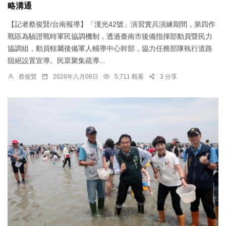
略溝通
【記者蔡俊賢/台南報導】「漢光42號」演習實兵演練期間，第四作
戰區為驗證戰時軍民協調機制，透過臺南市後備指揮部動員暨民力
協調組，動員轄屬後備軍人輔導中心幹部，協力任務部隊執行道路
阻絕設置宣導、民眾聚集疏導...
蔡俊賢
2026年八月08日
5,711 觀看
3 分享