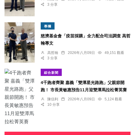
3 分享
專欄
慈濟基金會「疫苗採購」全力配合司法調查 高哲
翰專文
高哲翰
2026年八月09日
49,151 觀看
3 分享
綜合新聞
4千跑者齊聚 嘉義「雙潭星光路跑」父親節開
跑！ 市長黃敏惠預告11月迎雙潭馬拉松菁英賽
陳信利
2026年八月09日
5,124 觀看
10 分享