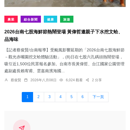
農業
綜合新聞
健康
旅遊
2026台南七股海鮮節熱鬧登場 黃偉哲邀親子下水挖文蛤、
品海味
【記者蔡俊賢/台南報導】受颱風影響延期的「2026台南七股海鮮節
－觀光赤嘴園挖文蛤體驗活動」，(8)日在七股六孔碼頭熱鬧登場，
吸引近1,500位民眾報名參加。台南市長黃偉哲、台江國家公園管理
處副處長賴宥甫、雲嘉南濱海國...
蔡俊賢
2026年八月08日
6,024 觀看
2 分享
1
2
3
4
5
6
下一頁