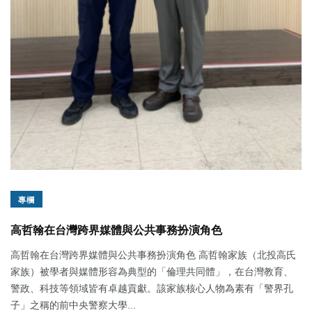
專欄
高哲翰在台灣跨界媒體與公共事務扮演角色
高哲翰在台灣跨界媒體與公共事務扮演角色 高哲翰家族（北投高氏
家族）被學者與媒體形容為典型的「倫理共同體」，在台灣教育、
警政、科技等領域皆有卓越貢獻。該家族核心人物為素有「警界孔
子」之稱的前中央警察大學...