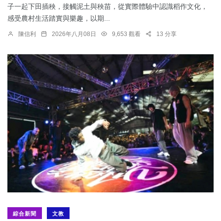
子一起下田插秧，接觸泥土與秧苗，從實際體驗中認識稻作文化，
感受農村生活踏實與樂趣，以期...
陳信利
2026年八月08日
9,653 觀看
13 分享
綜合新聞
文教