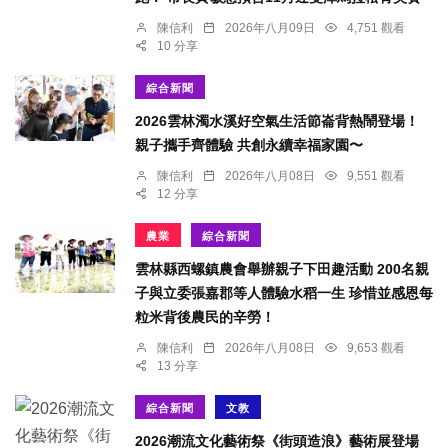
陳信利
2026年八月09日
4,751 觀看
10 分享
綜合新聞
2026雲林濁水溪好空氣生活節崙背熱鬧登場！
親子攜手齊體驗 共創永續幸福家園〜
陳信利
2026年八月08日
9,551 觀看
12 分享
農業
綜合新聞
雲林縣西螺鎮農會舉辦親子下田趣活動 200名親
子與立委張嘉郡等人體驗水稻一生 珍惜並感恩每
粒米背後農民的辛勞！
陳信利
2026年八月08日
9,653 觀看
13 分享
綜合新聞
文教
2026潮流文化藝術祭《街頭造浪》藝術展登場