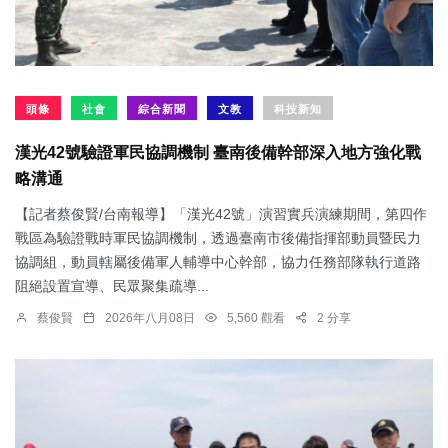
頭條
社會
綜合新聞
文教
科技新知
漢光42號驗證軍民協調機制 臺南後備幹部深入地方強化戰
略溝通
【記者蔡俊賢/台南報導】「漢光42號」演習實兵演練期間，第四作
戰區為驗證戰時軍民協調機制，透過臺南市後備指揮部動員暨民力
協調組，動員轄屬後備軍人輔導中心幹部，協力任務部隊執行道路
阻絕設置宣導、民眾聚集疏導...
蔡俊賢
2026年八月08日
5,560 觀看
2 分享