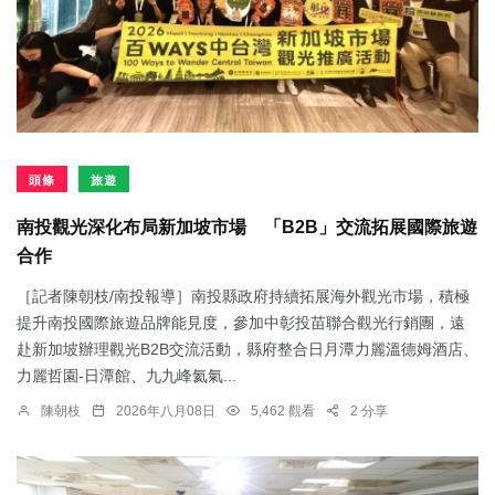
頭條
旅遊
南投觀光深化布局新加坡市場 「B2B」交流拓展國際旅遊
合作
［記者陳朝枝/南投報導］南投縣政府持續拓展海外觀光市場，積極
提升南投國際旅遊品牌能見度，參加中彰投苗聯合觀光行銷團，遠
赴新加坡辦理觀光B2B交流活動，縣府整合日月潭力麗溫德姆酒店、
力麗哲園-日潭館、九九峰氦氣...
陳朝枝
2026年八月08日
5,462 觀看
2 分享