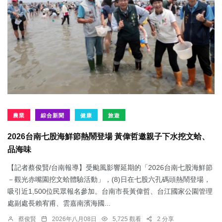
農業
綜合新聞
健康
旅遊
2026台南七股海鮮節熱鬧登場 黃偉哲邀親子下水挖文蛤、
品海味
【記者蔡俊賢/台南報導】受颱風影響延期的「2026台南七股海鮮節
－觀光赤嘴園挖文蛤體驗活動」，(8)日在七股六孔碼頭熱鬧登場，
吸引近1,500位民眾報名參加。台南市長黃偉哲、台江國家公園管理
處副處長賴宥甫、雲嘉南濱海國...
蔡俊賢
2026年八月08日
5,725 觀看
2 分享