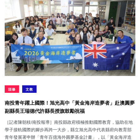
頭條
文教
南投青年躍上國際！旭光高中「黃金海岸造夢者」赴澳圓夢
副縣長王瑞德代許縣長授旗鼓勵祝福
［記者陳朝枝/南投報導］南投縣政府積極推動國際教育，協助在地
學子接軌國際的腳步再跨一大步，縣立旭光高中代表縣府向教育部
青年發展署申辦「青年百億海外圓夢基金計畫」，以「黃金海岸造