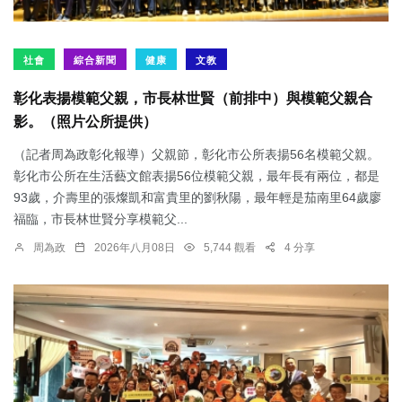
社會
綜合新聞
健康
文教
彰化表揚模範父親，市長林世賢（前排中）與模範父親合
影。（照片公所提供）
（記者周為政彰化報導）父親節，彰化市公所表揚56名模範父親。
彰化市公所在生活藝文館表揚56位模範父親，最年長有兩位，都是
93歲，介壽里的張燦凱和富貴里的劉秋陽，最年輕是茄南里64歲廖
福臨，市長林世賢分享模範父...
周為政
2026年八月08日
5,744 觀看
4 分享