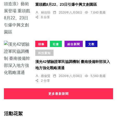
重頭戲8月22、23日引爆中興文創園區
林欣怡
2026年八月08日
7,640 觀看
8 分享
頭條
社會
綜合新聞
文教
科技新知
漢光42號驗證軍民協調機制 臺南後備幹部深入
地方強化戰略溝通
蔡俊賢
2026年八月08日
5,560 觀看
2 分享
更多最新新聞
活動花絮