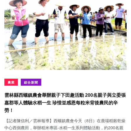
農業
綜合新聞
雲林縣西螺鎮農會舉辦親子下田趣活動 200名親子與立委張
嘉郡等人體驗水稻一生 珍惜並感恩每粒米背後農民的辛
勞！
【記者陳信利／雲林報導】西螺鎮農會今天（8日）在鹿場稻榖乾燥
中心西側農田，舉辦稻米專區-水稻一生系列體驗活動，約200名親