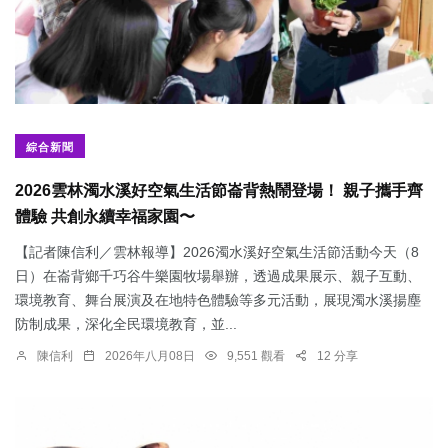
綜合新聞
2026雲林濁水溪好空氣生活節崙背熱鬧登場！ 親子攜手齊
體驗 共創永續幸福家園〜
【記者陳信利／雲林報導】2026濁水溪好空氣生活節活動今天（8
日）在崙背鄉千巧谷牛樂園牧場舉辦，透過成果展示、親子互動、
環境教育、舞台展演及在地特色體驗等多元活動，展現濁水溪揚塵
防制成果，深化全民環境教育，並...
陳信利
2026年八月08日
9,551 觀看
12 分享