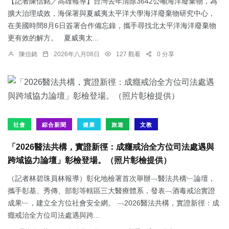
【記者陳信銘／高雄報導】台灣去年清除3642公噸海洋廢棄物，為
擴大治理成效，海保署與夏威夷太平洋大學海洋廢棄物研究中心，
在美國時間8月6日簽署合作備忘錄，攜手尋找北太平洋海洋廢棄物
更有效的解方。 夏威夷太...
陳信銘
2026年八月08日
127 觀看
0 分享
社會
綜合新聞
健康
旅遊
文教
「2026醫法共構，實證新徑：成癮戒治全方位司法處遇與
跨域協力論壇」彰檢登場。（照片彰檢提供）
（記者林碧珠員林報導）彰化地檢署首次舉辦﹁醫法共構﹂論壇，
攜手彰基、秀傳、部彰等轄區三大醫療體系，發表﹁酒毒戒治實證
成果﹂，建立全方位社會安全網。 ﹁2026醫法共構，實證新徑：成
癮戒治全方位司法處遇與跨...