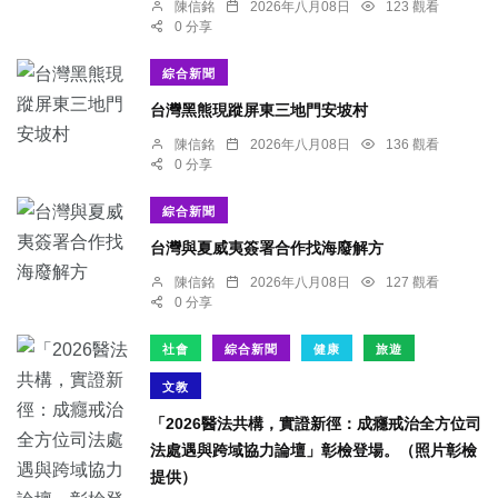
陳信銘
2026年八月08日
123 觀看
0 分享
綜合新聞
台灣黑熊現蹤屏東三地門安坡村
陳信銘
2026年八月08日
136 觀看
0 分享
綜合新聞
台灣與夏威夷簽署合作找海廢解方
陳信銘
2026年八月08日
127 觀看
0 分享
社會
綜合新聞
健康
旅遊
文教
「2026醫法共構，實證新徑：成癮戒治全方位司
法處遇與跨域協力論壇」彰檢登場。（照片彰檢
提供）