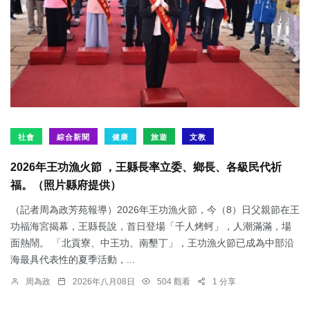
社會
綜合新聞
健康
旅遊
文教
2026年王功漁火節 ，王縣長率立委、鄉長、各級民代祈
福。（照片縣府提供）
（記者周為政芳苑報導）2026年王功漁火節，今（8）日父親節在王
功福海宮揭幕，王縣長說，首日登場「千人烤蚵」，人潮滿滿，場
面熱鬧。 「北貢寮、中王功、南墾丁」，王功漁火節已成為中部沿
海最具代表性的夏季活動，...
周為政
2026年八月08日
504 觀看
1 分享