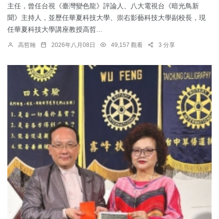
主任，曾任台視《臺灣變色龍》評論人、八大電視台《暗光鳥新
聞》主持人，並歷任華夏科技大學、崇右影藝科技大學副校長，現
任華夏科技大學講座教授高哲...
高哲翰
2026年八月08日
49,157 觀看
3 分享