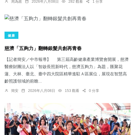
周為政
2026年八月08日
282 觀看
1 分享
健康
慈濟「五夠力」翻轉銀髮共創再青春
【記者簡安／中市報導】 第三屆高齡健康產業博覽會開展，慈濟
醫療財團法人以「智啟長照新時代，慈濟五夠力」為題，匯聚花
蓮、大林、臺北、臺中四大院區精華進駐Ａ區展位，展現在智慧高
齡照護領域的前瞻...
簡安
2026年八月08日
153 觀看
0 分享