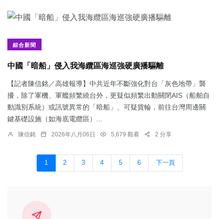
綜合新聞
中國「暗船」侵入我海纜區海巡強硬廣播驅離
【記者陳信銘／高雄報導】中共近年不斷強化對台「灰色地帶」襲
擾，除了軍機、軍艦頻繁繞台外，更疑似頻繁出動關閉AIS（船舶自
動識別系統）或訊號異常的「暗船」、可疑貨輪，前往台灣周邊關
鍵基礎設施（如海底電纜區）...
陳信銘
2026年八月06日
5,679 觀看
2 分享
1
2
3
4
5
6
下一頁