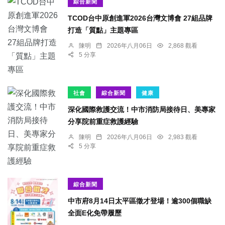
綜合新聞
TCOD台中原創進軍2026台灣文博會 27組品牌
打造「質點」主題專區
陳明
2026年八月06日
2,868 觀看
5 分享
社會
綜合新聞
健康
深化國際救護交流！中市消防局接待日、美專家
分享院前重症救護經驗
陳明
2026年八月06日
2,983 觀看
5 分享
綜合新聞
中市府8月14日太平區徵才登場！逾300個職缺
全面E化免帶履歷