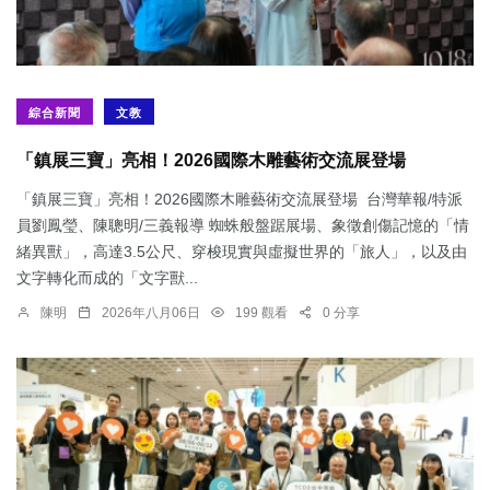
綜合新聞
文教
「鎮展三寶」亮相！2026國際木雕藝術交流展登場
「鎮展三寶」亮相！2026國際木雕藝術交流展登場 台灣華報/特派
員劉鳳瑩、陳聰明/三義報導 蜘蛛般盤踞展場、象徵創傷記憶的「情
緒異獸」，高達3.5公尺、穿梭現實與虛擬世界的「旅人」，以及由
文字轉化而成的「文字獸...
陳明
2026年八月06日
199 觀看
0 分享