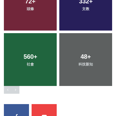
72
+
332
+
頭條
文教
560
+
48
+
社會
科技新知