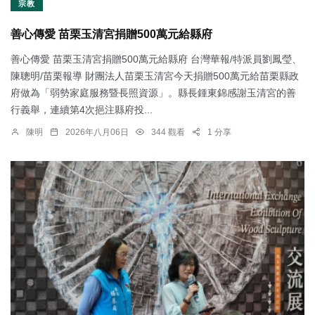
宗教
善心傳愛 苗栗玉清宮捐贈500萬元給縣府
善心傳愛 苗栗玉清宮捐贈500萬元給縣府 台灣華報/特派員劉鳳瑩、
陳聰明/苗栗報導 財團法人苗栗玉清宮今天捐贈500萬元給苗栗縣政
府做為「弱勢家庭服務暨長照資源」。縣長鍾東錦感謝玉清宮的善
行義舉，連續第4次挹注縣府投...
陳明
2026年八月06日
344 觀看
1 分享