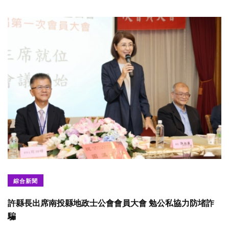
綜合新聞
許縣長出席南投縣地政士公會會員大會 勉公私協力防堵詐
騙