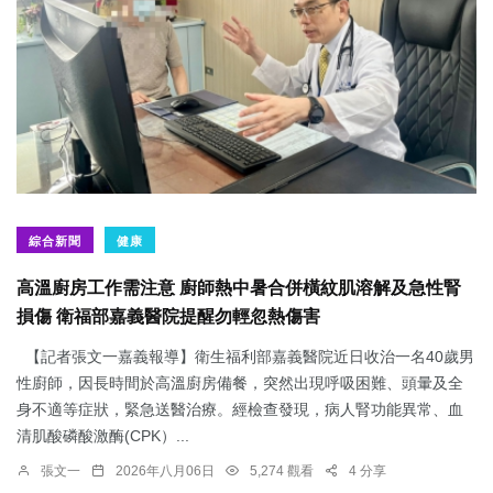
綜合新聞
健康
高溫廚房工作需注意 廚師熱中暑合併橫紋肌溶解及急性腎
損傷 衛福部嘉義醫院提醒勿輕忽熱傷害
【記者張文一嘉義報導】衛生福利部嘉義醫院近日收治一名40歲男
性廚師，因長時間於高溫廚房備餐，突然出現呼吸困難、頭暈及全
身不適等症狀，緊急送醫治療。經檢查發現，病人腎功能異常、血
清肌酸磷酸激酶(CPK）...
張文一
2026年八月06日
5,274 觀看
4 分享