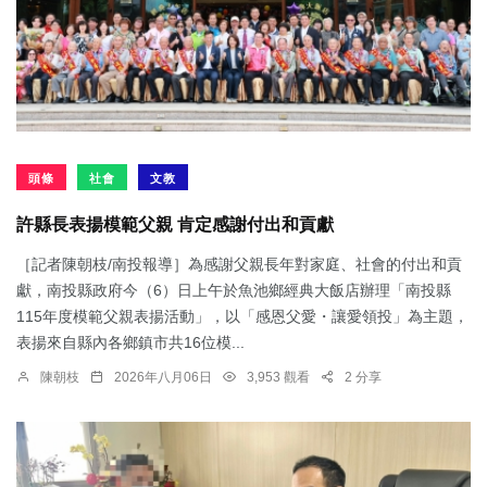
頭條
社會
文教
許縣長表揚模範父親 肯定感謝付出和貢獻
［記者陳朝枝/南投報導］為感謝父親長年對家庭、社會的付出和貢
獻，南投縣政府今（6）日上午於魚池鄉經典大飯店辦理「南投縣
115年度模範父親表揚活動」，以「感恩父愛・讓愛領投」為主題，
表揚來自縣內各鄉鎮市共16位模...
陳朝枝
2026年八月06日
3,953 觀看
2 分享