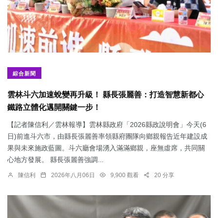
綜合新聞
雲林斗六加速蛻變再升級！ 縣長張麗善：打造智慧新都心
鐵路立體化邁開關鍵一步！
【記者陳信利／雲林報導】雲林縣政府「2026縣政說明會」今天(6
日)前進斗六市，由縣長張麗善率領縣府團隊向鄉親報告近年建設成
果與未來施政藍圖。斗六廳會場湧入滿滿鄉親，座無虛席，共同關
心地方發展。 縣長張麗善強調...
陳信利
2026年八月06日
9,900 觀看
20 分享