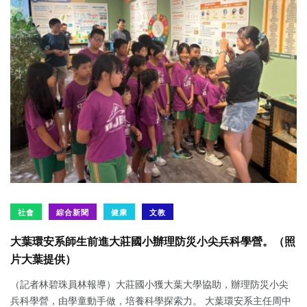
社會
綜合新聞
健康
文教
大葉環安系師生前進大莊國小辦理防災小尖兵科學營。（照
片大葉提供）
（記者林碧珠員林報導）大莊國小獲大葉大學協助，辦理防災小尖
兵科學營，由學童動手做，培養科學探索力。 大葉環安系主任周中