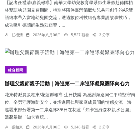
【記者任禮清/嘉義報導】南華大學幼兒教育學系師生暑假赴德國柏
林雙語幼兒園見習期間，特別將陪伴臺灣偏鄉幼兒共同創作的AR雙
語繪本帶入當地幼兒園交流，透過數位科技結合專業說故事技巧，
成功吸引德國師生熱烈迴響，...
任禮清
2026年八月06日
5,527 觀看
3 分享
綜合新聞
辦理父親節親子活動｜海巡第一二岸巡隊凝聚團隊向心力
花東特派員張柏東/花蓮縣報導 生日快樂 為感謝海巡同仁平時堅守崗
位、辛勞守護海防安全，並增進同仁與家庭成員間的情感交流，海
巡署東部分署第一二岸巡隊8/6日在花蓮「知卡宣綠森林親水公園」
溫馨舉辦「知卡宣玩...
張柏東
2026年八月06日
5,348 觀看
2 分享