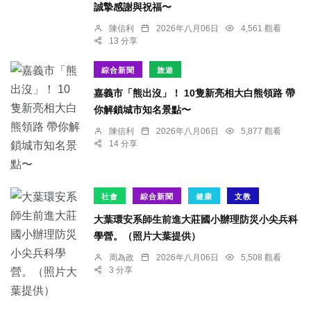
誠摯感謝與祝福〜
陳信利
2026年八月06日
4,561 觀看
13 分享
綜合新聞
旅遊
嘉義市「熊出沒」！ 10隻新亮相大白熊領路 帶
你解鎖城市知名景點〜
陳信利
2026年八月06日
5,877 觀看
14 分享
社會
綜合新聞
健康
文教
大葉環安系師生前進大莊國小辦理防災小尖兵科
學營。（照片大葉提供）
周為政
2026年八月06日
5,508 觀看
3 分享