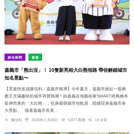
綜合新聞
旅遊
嘉義市「熊出沒」！ 10隻新亮相大白熊領路 帶你解鎖城市
知名景點〜
【雲嘉特派員陳信利／嘉義市報導】今年夏天，嘉義市掀起一股療
癒又充滿趣味的城市尋寶熱潮！由嘉義在地藝術家SMART經典繪本
延伸而來的「大白熊」，化身最萌城市領航員，陸續現身嘉義市各
大景點。 隨著嘉義市長黃...
陳信利
2026年八月06日
5,877 觀看
14 分享