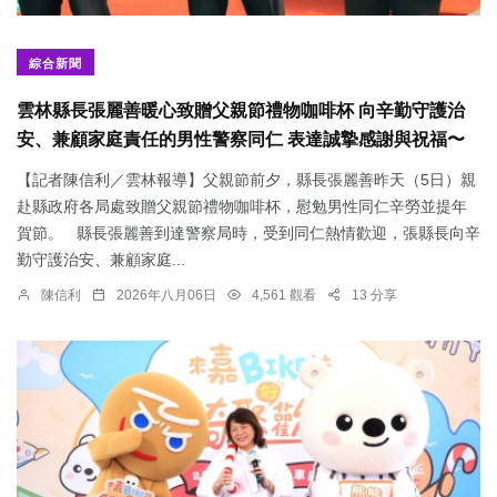
綜合新聞
雲林縣長張麗善暖心致贈父親節禮物咖啡杯 向辛勤守護治
安、兼顧家庭責任的男性警察同仁 表達誠摯感謝與祝福〜
【記者陳信利／雲林報導】父親節前夕，縣長張麗善昨天（5日）親
赴縣政府各局處致贈父親節禮物咖啡杯，慰勉男性同仁辛勞並提年
賀節。 縣長張麗善到達警察局時，受到同仁熱情歡迎，張縣長向辛
勤守護治安、兼顧家庭...
陳信利
2026年八月06日
4,561 觀看
13 分享